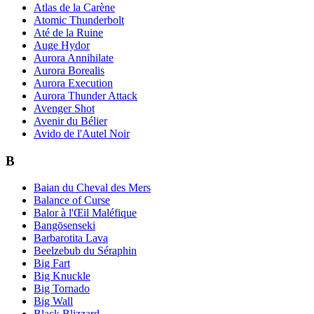
Atlas de la Carène
Atomic Thunderbolt
Até de la Ruine
Auge Hydor
Aurora Annihilate
Aurora Borealis
Aurora Execution
Aurora Thunder Attack
Avenger Shot
Avenir du Bélier
Avido de l'Autel Noir
B
Baian du Cheval des Mers
Balance of Curse
Balor à l'Œil Maléfique
Bangōsenseki
Barbarotita Lava
Beelzebub du Séraphin
Big Fart
Big Knuckle
Big Tornado
Big Wall
Black Blizzard