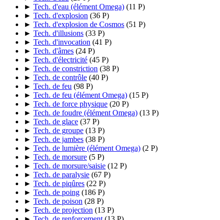
►
Tech. d'eau (élément Omega)
‎
(11 P)
►
Tech. d'explosion
‎
(36 P)
►
Tech. d'explosion de Cosmos
‎
(51 P)
►
Tech. d'illusions
‎
(33 P)
►
Tech. d'invocation
‎
(41 P)
►
Tech. d'âmes
‎
(24 P)
►
Tech. d'électricité
‎
(45 P)
►
Tech. de constriction
‎
(38 P)
►
Tech. de contrôle
‎
(40 P)
►
Tech. de feu
‎
(98 P)
►
Tech. de feu (élément Omega)
‎
(15 P)
►
Tech. de force physique
‎
(20 P)
►
Tech. de foudre (élément Omega)
‎
(13 P)
►
Tech. de glace
‎
(37 P)
►
Tech. de groupe
‎
(13 P)
►
Tech. de jambes
‎
(38 P)
►
Tech. de lumière (élément Omega)
‎
(2 P)
►
Tech. de morsure
‎
(5 P)
►
Tech. de morsure/saisie
‎
(12 P)
►
Tech. de paralysie
‎
(67 P)
►
Tech. de piqûres
‎
(22 P)
►
Tech. de poing
‎
(186 P)
►
Tech. de poison
‎
(28 P)
►
Tech. de projection
‎
(13 P)
►
Tech. de renforcement
‎
(13 P)