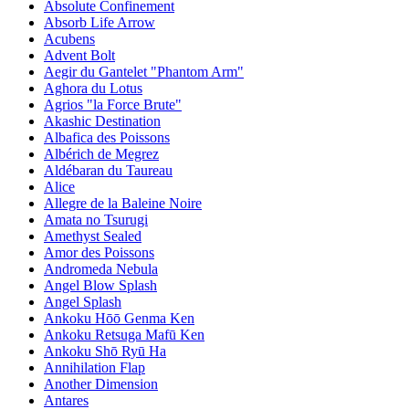
Absolute Confinement
Absorb Life Arrow
Acubens
Advent Bolt
Aegir du Gantelet "Phantom Arm"
Aghora du Lotus
Agrios "la Force Brute"
Akashic Destination
Albafica des Poissons
Albérich de Megrez
Aldébaran du Taureau
Alice
Allegre de la Baleine Noire
Amata no Tsurugi
Amethyst Sealed
Amor des Poissons
Andromeda Nebula
Angel Blow Splash
Angel Splash
Ankoku Hōō Genma Ken
Ankoku Retsuga Mafū Ken
Ankoku Shō Ryū Ha
Annihilation Flap
Another Dimension
Antares