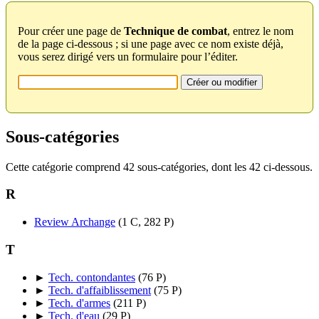
Pour créer une page de
Technique de combat
, entrez le nom
de la page ci-dessous ; si une page avec ce nom existe déjà,
vous serez dirigé vers un formulaire pour l’éditer.
Sous-catégories
Cette catégorie comprend 42 sous-catégories, dont les 42 ci-dessous.
R
Review Archange
‎
(1 C, 282 P)
T
►
Tech. contondantes
‎
(76 P)
►
Tech. d'affaiblissement
‎
(75 P)
►
Tech. d'armes
‎
(211 P)
►
Tech. d'eau
‎
(29 P)