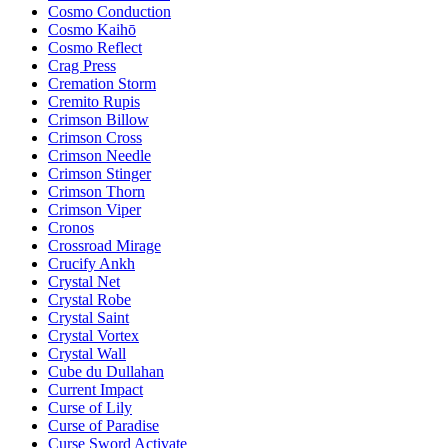
Cosmo Conduction
Cosmo Kaihō
Cosmo Reflect
Crag Press
Cremation Storm
Cremito Rupis
Crimson Billow
Crimson Cross
Crimson Needle
Crimson Stinger
Crimson Thorn
Crimson Viper
Cronos
Crossroad Mirage
Crucify Ankh
Crystal Net
Crystal Robe
Crystal Saint
Crystal Vortex
Crystal Wall
Cube du Dullahan
Current Impact
Curse of Lily
Curse of Paradise
Curse Sword Activate