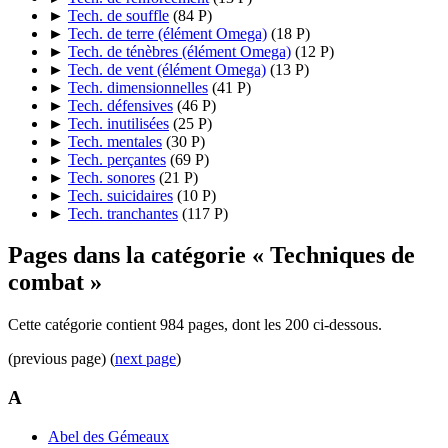
►
Tech. de souffle
‎
(84 P)
►
Tech. de terre (élément Omega)
‎
(18 P)
►
Tech. de ténèbres (élément Omega)
‎
(12 P)
►
Tech. de vent (élément Omega)
‎
(13 P)
►
Tech. dimensionnelles
‎
(41 P)
►
Tech. défensives
‎
(46 P)
►
Tech. inutilisées
‎
(25 P)
►
Tech. mentales
‎
(30 P)
►
Tech. perçantes
‎
(69 P)
►
Tech. sonores
‎
(21 P)
►
Tech. suicidaires
‎
(10 P)
►
Tech. tranchantes
‎
(117 P)
Pages dans la catégorie « Techniques de
combat »
Cette catégorie contient 984 pages, dont les 200 ci-dessous.
(previous page) (
next page
)
A
Abel des Gémeaux