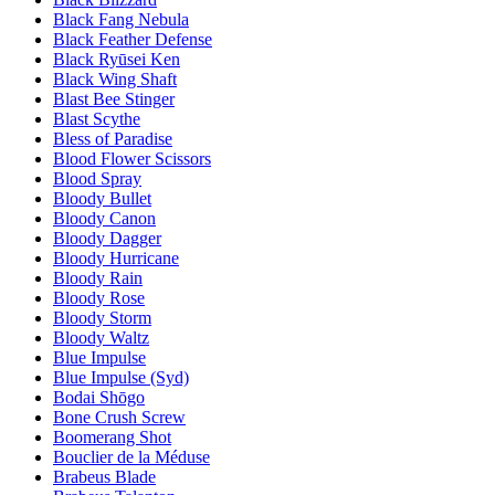
Black Fang Nebula
Black Feather Defense
Black Ryūsei Ken
Black Wing Shaft
Blast Bee Stinger
Blast Scythe
Bless of Paradise
Blood Flower Scissors
Blood Spray
Bloody Bullet
Bloody Canon
Bloody Dagger
Bloody Hurricane
Bloody Rain
Bloody Rose
Bloody Storm
Bloody Waltz
Blue Impulse
Blue Impulse (Syd)
Bodai Shōgo
Bone Crush Screw
Boomerang Shot
Bouclier de la Méduse
Brabeus Blade