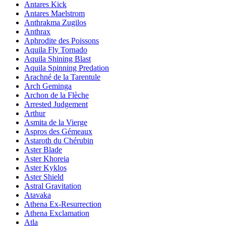
Antares Kick
Antares Maelstrom
Anthrakma Zugilos
Anthrax
Aphrodite des Poissons
Aquila Fly Tornado
Aquila Shining Blast
Aquila Spinning Predation
Arachné de la Tarentule
Arch Geminga
Archon de la Flèche
Arrested Judgement
Arthur
Asmita de la Vierge
Aspros des Gémeaux
Astaroth du Chérubin
Aster Blade
Aster Khoreia
Aster Kyklos
Aster Shield
Astral Gravitation
Atavaka
Athena Ex-Resurrection
Athena Exclamation
Atla