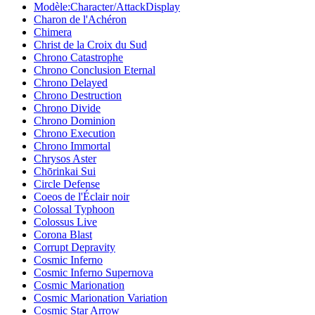
Modèle:Character/AttackDisplay
Charon de l'Achéron
Chimera
Christ de la Croix du Sud
Chrono Catastrophe
Chrono Conclusion Eternal
Chrono Delayed
Chrono Destruction
Chrono Divide
Chrono Dominion
Chrono Execution
Chrono Immortal
Chrysos Aster
Chōrinkai Sui
Circle Defense
Coeos de l'Éclair noir
Colossal Typhoon
Colossus Live
Corona Blast
Corrupt Depravity
Cosmic Inferno
Cosmic Inferno Supernova
Cosmic Marionation
Cosmic Marionation Variation
Cosmic Star Arrow