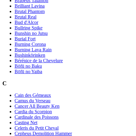
Brabeus Talanton
Brilliant Lavina
Brutal Phantom
Brutal Real
Bud d'Alcor
Bullring Spike
Bunshin no Jutsu
Burial Fort
Burning Corona
Burning Lava Rain
Bushinkōrinken
Bérénice de la Chevelure
Bōfū no Baku
Bōfū no Yaiba
C
Cain des Gémeaux
Camus du Verseau
Cancer All Beauty Ken
Cardia du Scorpion
Cardinale des Poissons
Casting Net
Celeris du Petit Cheval
Cepheus Demolition Hammer