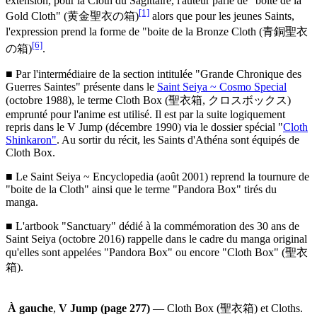
extension, pour la Cloth du Sagittaire, l'auteur parle de "boite de la
[1]
Gold Cloth" (黄金聖衣の箱)
alors que pour les jeunes Saints,
l'expression prend la forme de "boite de la Bronze Cloth (青銅聖衣
[6]
の箱)
.
■ Par l'intermédiaire de la section intitulée "Grande Chronique des
Guerres Saintes" présente dans le
Saint Seiya ~ Cosmo Special
(octobre 1988), le terme Cloth Box (聖衣箱, クロスボックス)
emprunté pour l'anime est utilisé. Il est par la suite logiquement
repris dans le V Jump (décembre 1990) via le dossier spécial "
Cloth
Shinkaron"
. Au sortir du récit, les Saints d'Athéna sont équipés de
Cloth Box.
■ Le Saint Seiya ~ Encyclopedia (août 2001) reprend la tournure de
"boite de la Cloth" ainsi que le terme "Pandora Box" tirés du
manga.
■ L'artbook "Sanctuary" dédié à la commémoration des 30 ans de
Saint Seiya (octobre 2016) rappelle dans le cadre du manga original
qu'elles sont appelées "Pandora Box" ou encore "Cloth Box" (聖衣
箱).
À gauche
,
V Jump (page 277)
— Cloth Box (聖衣箱) et Cloths.