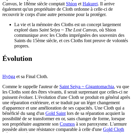
Canvas
, le 18ème siècle comptait
Shion
et
Hakurei
. Il arrive
également qu'un propriétaire de Cloth ordonne à celle-ci de
recouvrir le corps d'une autre personne pour la protéger.
La vie et la mémoire des Cloths est un concept largement
exploré dans
Saint Seiya ~ The Lost Canvas
, où Shion
communique avec les Cloths imprégnées des souvenirs des
Saints du 15ème siècle, et ces Cloths font preuve de volontés
propres.
Évolution
Hyōga
et sa Final Cloth.
Comme le rappelle l'auteur de
Saint Seiya ~ Gigantomachia
, vu que
les Cloths sont des êtres vivants, il serait surprenant que celles-ci ne
puissent évoluer. L'évolution d'une Cloth se produit en général après
une réparation extérieure, et se traduit par un léger changement
d'apparence et une amélioration de ses capacités. Une Cloth qui a
bénéficié du sang d'un
Gold Saint
lors de sa réparation acquiert la
possibilité de se transformer en or, sans changer de forme, lorsque
son propriétaire augmente son
Cosmos
à son paroxysme. L'armure
possède alors une résistance comparable à celle d'une
Gold Cloth