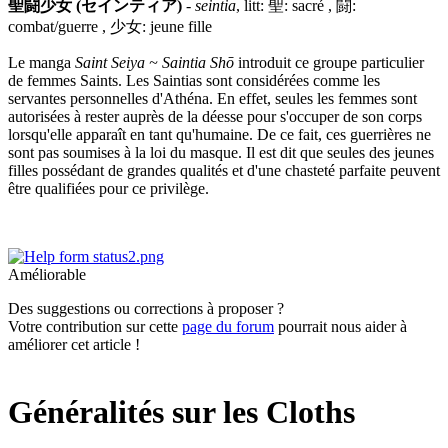
聖闘少女 (セインティア)
-
seintia
, litt: 聖: sacré , 闘:
combat/guerre , 少女: jeune fille
Le manga
Saint Seiya ~ Saintia Shō
introduit ce groupe particulier
de femmes Saints. Les Saintias sont considérées comme les
servantes personnelles d'Athéna. En effet, seules les femmes sont
autorisées à rester auprès de la déesse pour s'occuper de son corps
lorsqu'elle apparaît en tant qu'humaine. De ce fait, ces guerrières ne
sont pas soumises à la loi du masque. Il est dit que seules des jeunes
filles possédant de grandes qualités et d'une chasteté parfaite peuvent
être qualifiées pour ce privilège.
Améliorable
Des suggestions ou corrections à proposer ?
Votre contribution sur cette
page du forum
pourrait nous aider à
améliorer cet article !
Généralités sur les Cloths