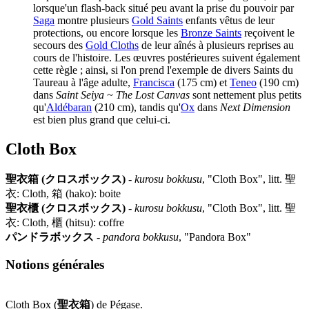
lorsque'un flash-back situé peu avant la prise du pouvoir par
Saga
montre plusieurs
Gold Saints
enfants vêtus de leur
protections, ou encore lorsque les
Bronze Saints
reçoivent le
secours des
Gold Cloths
de leur aînés à plusieurs reprises au
cours de l'histoire. Les œuvres postérieures suivent également
cette règle ; ainsi, si l'on prend l'exemple de divers Saints du
Taureau à l'âge adulte,
Francisca
(175 cm) et
Teneo
(190 cm)
dans
Saint Seiya ~ The Lost Canvas
sont nettement plus petits
qu'
Aldébaran
(210 cm), tandis qu'
Ox
dans
Next Dimension
est bien plus grand que celui-ci.
Cloth Box
聖衣箱 (クロスボックス)
-
kurosu bokkusu
, "Cloth Box", litt. 聖
衣: Cloth, 箱 (hako): boite
聖衣櫃 (クロスボックス)
-
kurosu bokkusu
, "Cloth Box", litt. 聖
衣: Cloth, 櫃 (hitsu): coffre
パンドラボックス
-
pandora bokkusu
, "Pandora Box"
Notions générales
Cloth Box (
聖衣箱
) de Pégase.