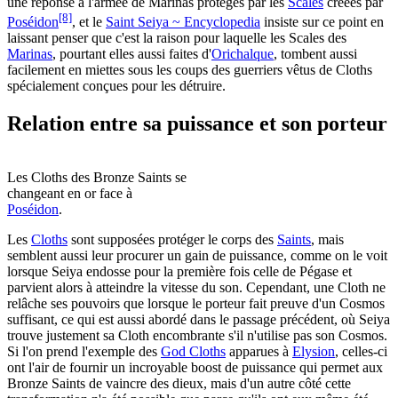
une réponse à l'armée de Marinas protégés par les
Scales
créées par
[8]
Poséidon
, et le
Saint Seiya ~ Encyclopedia
insiste sur ce point en
laissant penser que c'est la raison pour laquelle les Scales des
Marinas
, pourtant elles aussi faites d'
Orichalque
, tombent aussi
facilement en miettes sous les coups des guerriers vêtus de Cloths
spécialement conçues pour les détruire.
Relation entre sa puissance et son porteur
Les Cloths des Bronze Saints se
changeant en or face à
Poséidon
.
Les
Cloths
sont supposées protéger le corps des
Saints
, mais
semblent aussi leur procurer un gain de puissance, comme on le voit
lorsque Seiya endosse pour la première fois celle de Pégase et
parvient alors à atteindre la vitesse du son. Cependant, une Cloth ne
relâche ses pouvoirs que lorsque le porteur fait preuve d'un Cosmos
suffisant, ce qui est aussi abordé dans le passage précédent, où Seiya
trouve justement sa Cloth encombrante s'il n'utilise pas son Cosmos.
Si l'on prend l'exemple des
God Cloths
apparues à
Elysion
, celles-ci
ont l'air de fournir un incroyable boost de puissance qui permet aux
Bronze Saints de vaincre des dieux, mais d'un autre côté cette