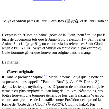
Seiya et Shiryū parés de leur
Cloth Box
(聖衣箱) et de leur Cloth en
L'expression "Cloth no hako" (boite de la Cloth) peut être lue par la
biais de documents tels que le Jump Gold Selection 1 ~ Saint Seiya
Anime Special (page 91), ou encore via les références Saint Cloth
Myth APPENDIX (Seiya et Shiryū en tenue civile, par exemple).
Cette tournure générique trouve son origine dans le manga.
Le manga
— Œuvre originale —
[5]
■ Dans le premier chapitre
, Marin informe Seiya que la boite en
sa possession est appelée "Pandora Box" (パンドラボックス)
depuis les temps mythologiques. Dépourvu de notation en kanji, le
terme n'est plus employé tout au long de l’œuvre. Néanmoins, ces
boites trouvent une tournure générique lors des Galaxians Wars ou
encore aux prémices de la bataille contre Poséidon : elle prend la
forme de "boite de la Cloth" (聖衣の箱, Cloth no hako). Par