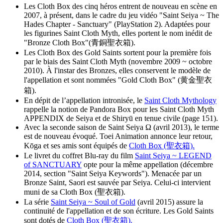
Les Cloth Box des cinq héros entrent de nouveau en scène en
2007, à présent, dans le cadre du jeu vidéo "Saint Seiya ~ The
Hades Chapter - Sanctuary" (PlayStation 2). Adaptées pour
les figurines Saint Cloth Myth, elles portent le nom inédit de
"Bronze Cloth Box"(青銅聖衣箱).
Les Cloth Box des Gold Saints sortent pour la première fois
par le biais des Saint Cloth Myth (novembre 2009 ~ octobre
2010). À l'instar des Bronzes, elles conservent le modèle de
l'appellation et sont nommées "Gold Cloth Box" (黄金聖衣
箱).
En dépit de l’appellation intronisée, le
Saint Cloth Mythology
rappelle la notion de Pandora Box pour les Saint Cloth Myth
APPENDIX de Seiya et de Shiryū en tenue civile (page 151).
Avec la seconde saison de Saint Seiya Ω (avril 2013), le terme
est de nouveau évoqué. Toei Animation annonce leur retour,
Kōga et ses amis sont équipés de
Cloth Box (聖衣箱).
Le livret du coffret Blu-ray du film
Saint Seiya ~ LEGEND
of SANCTUARY
opte pour la même appellation (décembre
2014, section "Saint Seiya Keywords"). Menacée par un
Bronze Saint, Saori est sauvée par Seiya. Celui-ci intervient
muni de sa Cloth Box (聖衣箱).
La série
Saint Seiya ~ Soul of Gold
(avril 2015) assure la
continuité de l'appellation et de son écriture. Les Gold Saints
sont dotés de
Cloth Box (聖衣箱).