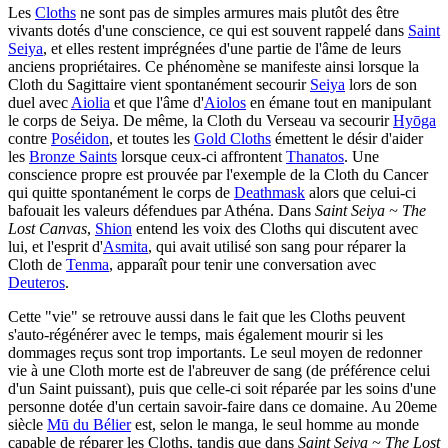
Les
Cloths
ne sont pas de simples armures mais plutôt des être
vivants dotés d'une conscience, ce qui est souvent rappelé dans
Saint
Seiya
, et elles restent imprégnées d'une partie de l'âme de leurs
anciens propriétaires. Ce phénomène se manifeste ainsi lorsque la
Cloth du Sagittaire vient spontanément secourir
Seiya
lors de son
duel avec
Aiolia
et que l'âme d'
Aiolos
en émane tout en manipulant
le corps de Seiya. De même, la Cloth du Verseau va secourir
Hyōga
contre
Poséidon
, et toutes les
Gold Cloths
émettent le désir d'aider
les
Bronze Saints
lorsque ceux-ci affrontent
Thanatos
. Une
conscience propre est prouvée par l'exemple de la Cloth du Cancer
qui quitte spontanément le corps de
Deathmask
alors que celui-ci
bafouait les valeurs défendues par Athéna. Dans
Saint Seiya ~ The
Lost Canvas
,
Shion
entend les voix des Cloths qui discutent avec
lui, et l'esprit d'
Asmita
, qui avait utilisé son sang pour réparer la
Cloth de
Tenma
, apparaît pour tenir une conversation avec
Deuteros
.
Cette "vie" se retrouve aussi dans le fait que les Cloths peuvent
s'auto-régénérer avec le temps, mais également mourir si les
dommages reçus sont trop importants. Le seul moyen de redonner
vie à une Cloth morte est de l'abreuver de sang (de préférence celui
d'un Saint puissant), puis que celle-ci soit réparée par les soins d'une
personne dotée d'un certain savoir-faire dans ce domaine. Au 20eme
siècle
Mū du Bélier
est, selon le manga, le seul homme au monde
capable de réparer les Cloths, tandis que dans
Saint Seiya ~ The Lost