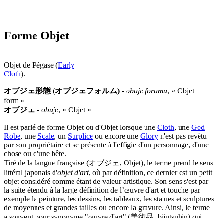
Forme Objet
Objet de Pégase (
Early
Cloth
).
オブジェ形態 (オブジェフォルム)
-
obuje forumu
, « Objet
form »
オブジェ
-
obuje
, « Objet »
Il est parlé de forme Objet ou d'Objet lorsque une
Cloth
, une
God
Robe
, une
Scale
, un
Surplice
ou encore une
Glory
n'est pas revêtu
par son propriétaire et se présente à l'effigie d'un personnage, d'une
chose ou d'une bête.
Tiré de la langue française (オブジェ, Objet), le terme prend le sens
littéral japonais d'
objet d'art
, où par définition, ce dernier est un petit
objet considéré comme étant de valeur artistique. Son sens s'est par
la suite étendu à la large définition de l’œuvre d'art et touche par
exemple la peinture, les dessins, les tableaux, les statues et sculptures
de moyennes et grandes tailles ou encore la gravure. Ainsi, le terme
a souvent pour synonyme "œuvre d'art" (美術品, bijutsuhin) qui