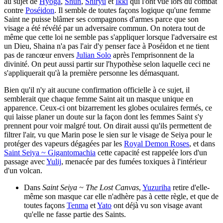
au sujet de
Hyōga
,
Shun
,
Shiryū
et
Ikki
qui l'ont vue lors du combat
contre
Poséidon
. Il semble de toutes façons logique qu'une femme
Saint ne puisse blâmer ses compagnons d'armes parce que son
visage a été révélé par un adversaire commun. On notera tout de
même que cette loi ne semble pas s'appliquer lorsque l'adversaire est
un Dieu, Shaina n'a pas l'air d'y penser face à Poséidon et ne tient
pas de rancœur envers
Julian Solo
après l'emprisonnent de la
divinité. On peut aussi partir sur l'hypothèse selon laquelle ceci ne
s'appliquerait qu'à la première personne les démasquant.
Bien qu'il n'y ait aucune confirmation officielle à ce sujet, il
semblerait que chaque femme Saint ait un masque unique en
apparence. Ceux-ci ont bizarrement les globes oculaires fermés, ce
qui laisse planer un doute sur la façon dont les femmes Saint s'y
prennent pour voir malgré tout. On dirait aussi qu'ils permettent de
filtrer l'air, vu que Marin pose le sien sur le visage de Seiya pour le
protéger des vapeurs dégagées par les
Royal Demon Roses
, et dans
Saint Seiya ~ Gigantomachia
cette capacité est rappelée lors d'un
passage avec
Yulij
, menacée par des fumées toxiques à l'intérieur
d'un volcan.
Dans
Saint Seiya ~ The Lost Canvas
,
Yuzuriha
retire d'elle-
même son masque car elle n'adhère pas à cette règle, et que de
toutes façons
Tenma
et
Yato
ont déjà vu son visage avant
qu'elle ne fasse partie des Saints.