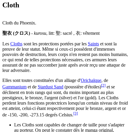
Cloth
Cloth du Phoenix.
聖衣 (クロス)
-
kurosu
, litt: 聖: sacré , 衣: vêtement
Les
Cloths
sont les protections portées par les
Saints
et sont la
preuve de leur statut. Même si ceux-ci possèdent d'immenses
pouvoirs de destruction, leurs corps n'en restent pas moins humains,
ce qui rend de telles protections nécessaires, ces armures leurs
assurant de ne pas succomber juste après avoir reçu une attaque de
leur adversaire.
Elles sont toutes constituées d'un alliage d'
Orichalque
, de
[2]
Gammanium
et de
Stardust Sand
(poussière d'étoiles)
et se
déclinent en trois rangs qui sont, du moins important au plus
prestigieux, le bronze, l'argent (silver) et l'or (gold). Les Cloths
perdent leurs fonctions protectrices lorsqu'un certain niveau de froid
est atteint, celui-ci étant respectivement pour le bronze, argent et or
[3]
de -150, -200, -273.15 degrés Celsius.
Les Cloths sont capables de changer de taille pour s'adapter
au porteur. On peut le constater dès le manga original,