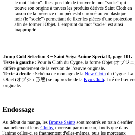
le mot "totem". Il est possible de trouver le mot "socle" qui
trouve son origine à travers les produits dérivés Saint Cloth en
raison de la présence d'un piédestal chromé ou en plastique
noir (le "socle") permettant de fixer les pièces d'une protection
afin de former l'Objet. L'emprunt du mot "socle" est ainsi
inapproprié.
Jump Gold Selection 3 ~ Saint Seiya Anime Special 3, page 101.
Texte à gauche
: Pour la Cloth du Cygne, la forme Objet (オブ
diffère grandement de la version de l’œuvre originale.
Texte à droite
: Schéma de montage de la
New Cloth
du Cygne. La 
Objet (オブジェ形態) se rapproche de la
Kyū Cloth
. Tiré de l’œuvr
originale.
Endossage
Au début du manga, les
Bronze Saints
sont montrés en train d'enfiler
manuellement leurs
Cloths
, morceau par morceau, tandis que dans
l'anime celles-ci se fragmentent d'elles-mêmes, puis les morceaux