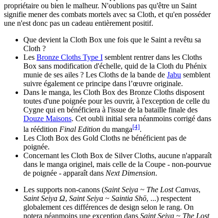
propriétaire ou bien le malheur. N'oublions pas qu'être un Saint
signifie mener des combats mortels avec sa Cloth, et qu'en posséder
une n'est donc pas un cadeau entièrement positif.
Que devient la Cloth Box une fois que le Saint a revêtu sa
Cloth ?
Les
Bronze Cloths Type I
semblent rentrer dans les Cloths
Box sans modification d'échelle, quid de la Cloth du Phénix
munie de ses ailes ? Les Cloths de la bande de
Jabu
semblent
suivre également ce principe dans l’œuvre originale.
Dans le manga, les Cloth Box des Bronze Cloths disposent
toutes d'une poignée pour les ouvrir, à l'exception de celle du
Cygne qui en bénéficiera à l'issue de la bataille finale des
Douze Maisons
. Cet oubli initial sera néanmoins corrigé dans
[4]
la réédition
Final Edition
du manga
.
Les Cloth Box des Gold Cloths ne bénéficient pas de
poignée.
Concernant les Cloth Box de Silver Cloths, aucune n'apparaît
dans le manga originel, mais celle de la Coupe - non-pourvue
de poignée - apparaît dans
Next Dimension
.
Les supports non-canons (
Saint Seiya ~ The Lost Canvas
,
Saint Seiya Ω
,
Saint Seiya ~ Saintia Shō
, ...) respectent
globalement ces différences de design selon le rang. On
notera néanmoins une exception dans
Saint Seiya ~ The Lost