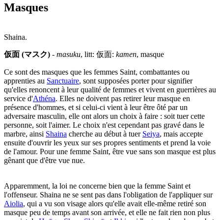
Masques
Shaina.
仮面 (マスク)
-
masuku
, litt: 仮面:
kamen
, masque
Ce sont des masques que les femmes Saint, combattantes ou
apprenties au
Sanctuaire
, sont supposées porter pour signifier
qu'elles renoncent à leur qualité de femmes et vivent en guerrières au
service d'
Athéna
. Elles ne doivent pas retirer leur masque en
présence d'hommes, et si celui-ci vient à leur être ôté par un
adversaire masculin, elle ont alors un choix à faire : soit tuer cette
personne, soit l'aimer. Le choix n'est cependant pas gravé dans le
marbre, ainsi
Shaina
cherche au début à tuer
Seiya
, mais accepte
ensuite d'ouvrir les yeux sur ses propres sentiments et prend la voie
de l'amour. Pour une femme Saint, être vue sans son masque est plus
gênant que d'être vue nue.
Apparemment, la loi ne concerne bien que la femme Saint et
l'offenseur. Shaina ne se sent pas dans l'obligation de l'appliquer sur
Aiolia
, qui a vu son visage alors qu'elle avait elle-même retiré son
masque peu de temps avant son arrivée, et elle ne fait rien non plus