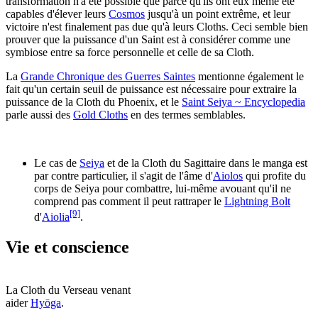
transformation n'a été possible que parce qu'ils ont eux même été
capables d'élever leurs
Cosmos
jusqu'à un point extrême, et leur
victoire n'est finalement pas due qu'à leurs Cloths. Ceci semble bien
prouver que la puissance d'un Saint est à considérer comme une
symbiose entre sa force personnelle et celle de sa Cloth.
La
Grande Chronique des Guerres Saintes
mentionne également le
fait qu'un certain seuil de puissance est nécessaire pour extraire la
puissance de la Cloth du Phoenix, et le
Saint Seiya ~ Encyclopedia
parle aussi des
Gold Cloths
en des termes semblables.
Le cas de
Seiya
et de la Cloth du Sagittaire dans le manga est
par contre particulier, il s'agit de l'âme d'
Aiolos
qui profite du
corps de Seiya pour combattre, lui-même avouant qu'il ne
comprend pas comment il peut rattraper le
Lightning Bolt
[9]
d'
Aiolia
.
Vie et conscience
La Cloth du Verseau venant
aider
Hyōga
.