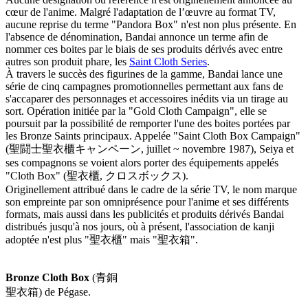
cœur de l'anime. Malgré l'adaptation de l’œuvre au format TV,
aucune reprise du terme "Pandora Box" n'est non plus présente. En
l'absence de dénomination, Bandai annonce un terme afin de
nommer ces boites par le biais de ses produits dérivés avec entre
autres son produit phare, les
Saint Cloth Series
.
À travers le succès des figurines de la gamme, Bandai lance une
série de cinq campagnes promotionnelles permettant aux fans de
s'accaparer des personnages et accessoires inédits via un tirage au
sort. Opération initiée par la "Gold Cloth Campaign", elle se
poursuit par la possibilité de remporter l'une des boites portées par
les Bronze Saints principaux. Appelée "Saint Cloth Box Campaign"
(聖闘士聖衣櫃キャンペーン, juillet ~ novembre 1987), Seiya et
ses compagnons se voient alors porter des équipements appelés
"Cloth Box" (聖衣櫃, クロスボックス).
Originellement attribué dans le cadre de la série TV, le nom marque
son empreinte par son omniprésence pour l'anime et ses différents
formats, mais aussi dans les publicités et produits dérivés Bandai
distribués jusqu'à nos jours, où à présent, l'association de kanji
adoptée n'est plus "聖衣櫃" mais "聖衣箱".
Bronze Cloth Box
(青銅
聖衣箱) de Pégase.