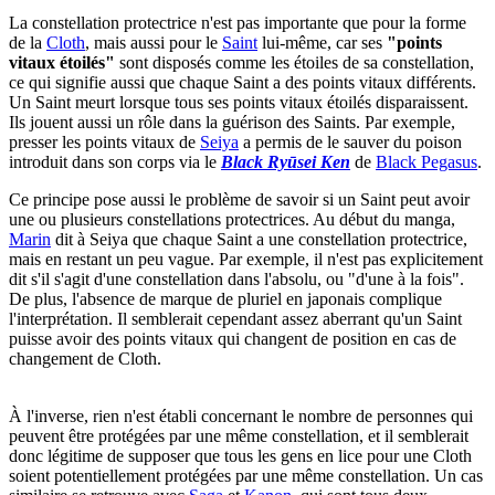
La constellation protectrice n'est pas importante que pour la forme
de la
Cloth
, mais aussi pour le
Saint
lui-même, car ses
"points
vitaux étoilés"
sont disposés comme les étoiles de sa constellation,
ce qui signifie aussi que chaque Saint a des points vitaux différents.
Un Saint meurt lorsque tous ses points vitaux étoilés disparaissent.
Ils jouent aussi un rôle dans la guérison des Saints. Par exemple,
presser les points vitaux de
Seiya
a permis de le sauver du poison
introduit dans son corps via le
Black Ryūsei Ken
de
Black Pegasus
.
Ce principe pose aussi le problème de savoir si un Saint peut avoir
une ou plusieurs constellations protectrices. Au début du manga,
Marin
dit à Seiya que chaque Saint a une constellation protectrice,
mais en restant un peu vague. Par exemple, il n'est pas explicitement
dit s'il s'agit d'une constellation dans l'absolu, ou "d'une à la fois".
De plus, l'absence de marque de pluriel en japonais complique
l'interprétation. Il semblerait cependant assez aberrant qu'un Saint
puisse avoir des points vitaux qui changent de position en cas de
changement de Cloth.
À l'inverse, rien n'est établi concernant le nombre de personnes qui
peuvent être protégées par une même constellation, et il semblerait
donc légitime de supposer que tous les gens en lice pour une Cloth
soient potentiellement protégées par une même constellation. Un cas