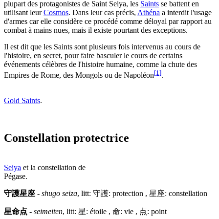
plupart des protagonistes de Saint Seiya, les
Saints
se battent en
utilisant leur
Cosmos
. Dans leur cas précis,
Athéna
a interdit l'usage
d'armes car elle considère ce procédé comme déloyal par rapport au
combat à mains nues, mais il existe pourtant des exceptions.
Il est dit que les Saints sont plusieurs fois intervenus au cours de
l'histoire, en secret, pour faire basculer le cours de certains
événements célèbres de l'histoire humaine, comme la chute des
[1]
Empires de Rome, des Mongols ou de Napoléon
.
Gold Saints
.
Constellation protectrice
Seiya
et la constellation de
Pégase.
守護星座
-
shugo seiza
, litt: 守護: protection , 星座: constellation
星命点
-
seimeiten
, litt: 星: étoile , 命: vie , 点: point