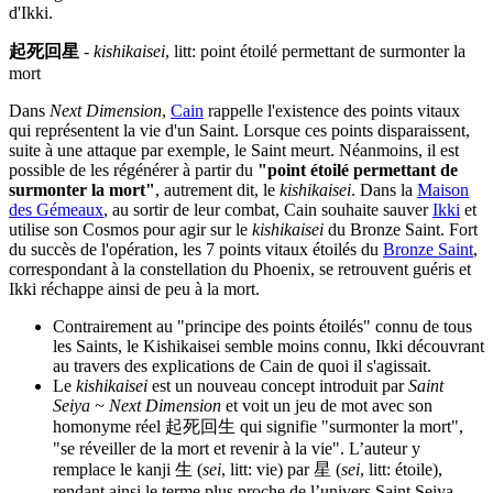
d'Ikki.
起死回星
-
kishikaisei
, litt: point étoilé permettant de surmonter la
mort
Dans
Next Dimension
,
Cain
rappelle l'existence des points vitaux
qui représentent la vie d'un Saint. Lorsque ces points disparaissent,
suite à une attaque par exemple, le Saint meurt. Néanmoins, il est
possible de les régénérer à partir du
"point étoilé permettant de
surmonter la mort"
, autrement dit, le
kishikaisei
. Dans la
Maison
des Gémeaux
, au sortir de leur combat, Cain souhaite sauver
Ikki
et
utilise son Cosmos pour agir sur le
kishikaisei
du Bronze Saint. Fort
du succès de l'opération, les 7 points vitaux étoilés du
Bronze Saint
,
correspondant à la constellation du Phoenix, se retrouvent guéris et
Ikki réchappe ainsi de peu à la mort.
Contrairement au "principe des points étoilés" connu de tous
les Saints, le Kishikaisei semble moins connu, Ikki découvrant
au travers des explications de Cain de quoi il s'agissait.
Le
kishikaisei
est un nouveau concept introduit par
Saint
Seiya ~ Next Dimension
et voit un jeu de mot avec son
homonyme réel 起死回生 qui signifie "surmonter la mort",
"se réveiller de la mort et revenir à la vie". L’auteur y
remplace le kanji 生 (
sei
, litt: vie) par 星 (
sei
, litt: étoile),
rendant ainsi le terme plus proche de l’univers Saint Seiya.