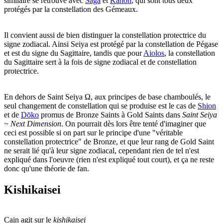
similaire se retrouve avec
Saga
et
Kanon
, qui sont tous deux
protégés par la constellation des Gémeaux.
Il convient aussi de bien distinguer la constellation protectrice du
signe zodiacal. Ainsi Seiya est protégé par la constellation de Pégase
et est du signe du Sagittaire, tandis que pour
Aiolos
, la constellation
du Sagittaire sert à la fois de signe zodiacal et de constellation
protectrice.
En dehors de Saint Seiya Ω, aux principes de base chamboulés, le
seul changement de constellation qui se produise est le cas de
Shion
et de
Dōko
promus de Bronze Saints à Gold Saints dans
Saint Seiya
~ Next Dimension
. On pourrait dès lors être tenté d'imaginer que
ceci est possible si on part sur le principe d'une "véritable
constellation protectrice" de Bronze, et que leur rang de Gold Saint
ne serait lié qu'à leur signe zodiacal, cependant rien de tel n'est
expliqué dans l'oeuvre (rien n'est expliqué tout court), et ça ne reste
donc qu'une théorie de fan.
Kishikaisei
Cain agit sur le
kishikaisei