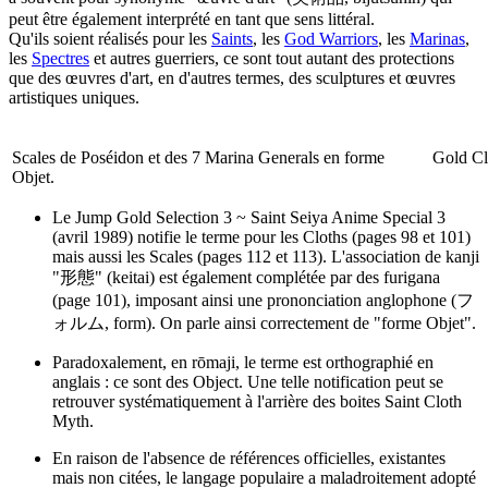
peut être également interprété en tant que sens littéral.
Qu'ils soient réalisés pour les
Saints
, les
God Warriors
, les
Marinas
,
les
Spectres
et autres guerriers, ce sont tout autant des protections
que des œuvres d'art, en d'autres termes, des sculptures et œuvres
artistiques uniques.
Scales de Poséidon et des 7 Marina Generals en forme
Gold Cl
Objet.
Le Jump Gold Selection 3 ~ Saint Seiya Anime Special 3
(avril 1989) notifie le terme pour les Cloths (pages 98 et 101)
mais aussi les Scales (pages 112 et 113). L'association de kanji
"形態" (keitai) est également complétée par des furigana
(page 101), imposant ainsi une prononciation anglophone (フ
ォルム, form). On parle ainsi correctement de "forme Objet".
Paradoxalement, en rōmaji, le terme est orthographié en
anglais : ce sont des Object. Une telle notification peut se
retrouver systématiquement à l'arrière des boites Saint Cloth
Myth.
En raison de l'absence de références officielles, existantes
mais non citées, le langage populaire a maladroitement adopté