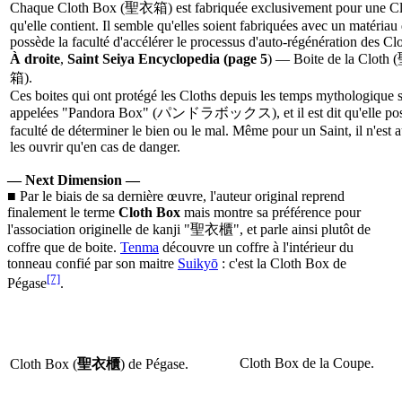
Chaque Cloth Box (聖衣箱) est fabriquée exclusivement pour une Cl
qu'elle contient. Il semble qu'elles soient fabriquées avec un matériau
possède la faculté d'accélérer le processus d'auto-régénération des Clo
À droite
,
Saint Seiya Encyclopedia (page 5
) — Boite de la Clot
箱).
Ces boites qui ont protégé les Cloths depuis les temps mythologique 
appelées "Pandora Box" (パンドラボックス), et il est dit qu'elle pos
faculté de déterminer le bien ou le mal. Même pour un Saint, il n'est a
les ouvrir qu'en cas de danger.
— Next Dimension —
■ Par le biais de sa dernière œuvre, l'auteur original reprend
finalement le terme
Cloth Box
mais montre sa préférence pour
l'association originelle de kanji "聖衣櫃", et parle ainsi plutôt de
coffre que de boite.
Tenma
découvre un coffre à l'intérieur du
tonneau confié par son maitre
Suikyō
: c'est la Cloth Box de
[7]
Pégase
.
Cloth Box de la Coupe.
Cloth Box (
聖衣櫃
) de Pégase.