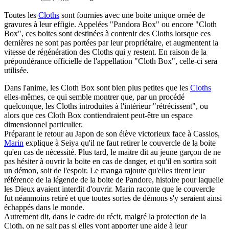
Toutes les
Cloths
sont fournies avec une boite unique ornée de
gravures à leur effigie. Appelées "Pandora Box" ou encore "Cloth
Box", ces boites sont destinées à contenir des Cloths lorsque ces
dernières ne sont pas portées par leur propriétaire, et augmentent la
vitesse de régénération des Cloths qui y restent. En raison de la
prépondérance officielle de l'appellation "Cloth Box", celle-ci sera
utilisée.
Dans l'anime, les Cloth Box sont bien plus petites que les
Cloths
elles-mêmes, ce qui semble montrer que, par un procédé
quelconque, les Cloths introduites à l'intérieur "rétrécissent", ou
alors que ces Cloth Box contiendraient peut-être un espace
dimensionnel particulier.
Préparant le retour au Japon de son élève victorieux face à Cassios,
Marin
explique à Seiya qu'il ne faut retirer le couvercle de la boite
qu'en cas de nécessité. Plus tard, le maitre dit au jeune garçon de ne
pas hésiter à ouvrir la boite en cas de danger, et qu'il en sortira soit
un démon, soit de l'espoir. Le manga rajoute qu'elles tirent leur
référence de la légende de la boite de Pandore, histoire pour laquelle
les Dieux avaient interdit d'ouvrir. Marin raconte que le couvercle
fut néanmoins retiré et que toutes sortes de démons s'y seraient ainsi
échappés dans le monde.
Autrement dit, dans le cadre du récit, malgré la protection de la
Cloth, on ne sait pas si elles vont apporter une aide à leur