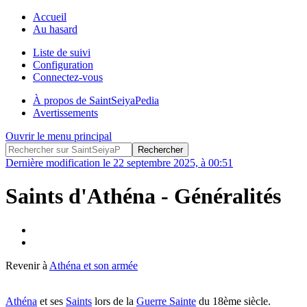
Accueil
Au hasard
Liste de suivi
Configuration
Connectez-vous
À propos de SaintSeiyaPedia
Avertissements
Ouvrir le menu principal
Dernière modification le 22 septembre 2025, à 00:51
Saints d'Athéna - Généralités
Revenir à
Athéna et son armée
Athéna
et ses
Saints
lors de la
Guerre Sainte
du 18ème siècle.