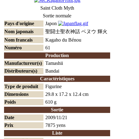
Saint Cloth Myth
Sortie normale
Pays d'origine
Japon
Nom japonais
聖闘士聖衣神話 ベヌウ 輝火
Nom francais
Kagaho du Bénou
Numéro
61
Production
Manufactureur(s)
Tamashii
Distributeurs(s)
Bandai
Caractéristiques
Type de produit
Figurine
Dimensions
29.8 x 17.2 x 12.4 cm
Poids
610 g
Sortie
Date
2009/11/21
Prix
7875 yens
Liste