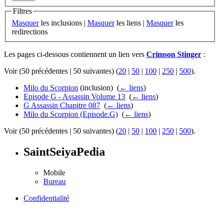
Filtres
Masquer
les inclusions |
Masquer
les liens |
Masquer
les
redirections
Les pages ci-dessous contiennent un lien vers
Crimson Stinger
:
Voir (50 précédentes | 50 suivantes) (
20
|
50
|
100
|
250
|
500
).
Milo du Scorpion
(inclusion) ‎
(
← liens
)
Episode G - Assassin Volume 13
‎
(
← liens
)
G Assassin Chapitre 087
‎
(
← liens
)
Milo du Scorpion (Episode.G)
‎
(
← liens
)
Voir (50 précédentes | 50 suivantes) (
20
|
50
|
100
|
250
|
500
).
SaintSeiyaPedia
Mobile
Bureau
Confidentialité