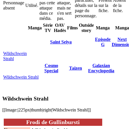
particulier,
Présent
Absent
Personnage
pas cette
attaque,
Utilisé.
détails sur la
sur la
de la
absent
attaque
mais ne
page du
fiche.
fiche.
dans ce
s'en sert
personnage.
média.
pas.
Série
OAV
Outside
Manga
Films
Manga
Manga
TV
Hadès
story
Episode
Next
Saint Seiya
G
Dimensi
Wildschwein
Strahl
Cosmo
Galaxian
Taizen
Special
Encyclopedia
Wildschwein Strahl
Wildschwein Strahl
[[Image:|225px|thumb|right|Wildschwein Strahl]]
Frodi de Gullinbursti