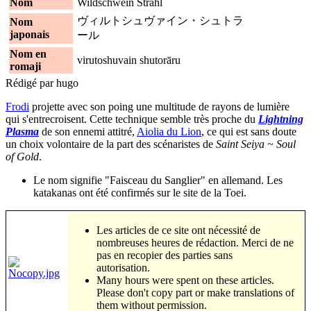
Nom
Wildschwein Strahl
ヴィルトシュヴァイン・シュトラ
Nom
japonais
ール
Nom en
virutoshuvain shutorāru
romaji
Rédigé par hugo
Frodi
projette avec son poing une multitude de rayons de lumière
qui s'entrecroisent. Cette technique semble très proche du
Lightning
Plasma
de son ennemi attitré,
Aiolia du Lion
, ce qui est sans doute
un choix volontaire de la part des scénaristes de
Saint Seiya ~ Soul
of Gold
.
Le nom signifie "Faisceau du Sanglier" en allemand. Les
katakanas ont été confirmés sur le site de la Toei.
Les articles de ce site ont nécessité de
nombreuses heures de rédaction. Merci de ne
pas en recopier des parties sans
autorisation.
Many hours were spent on these articles.
Please don't copy part or make translations of
them without permission.