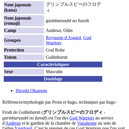
グリンブルスビーのフロデ
Nom japonais
(kana)
ィ
Nom japonais
gurinburusubī no furodi
(romaji)
Camp
Andreas, Odin
Royaume d'Asgard
,
God
Groupes
Warriors
Protection
God Robe
Totem
Gullinbursti
Caractéristiques
Sexe
Masculin
Doublage
Hiroshi Okamoto
Références/mythologie par Prom et hugo, techniques par hugo
Frodi de Gullinbursti (
グリンブルスビーのフロディ
-
gurinburusubī no furodi
) est l'un des
God Warriors
au service
d'
Andreas
et le gardien de la chambre de
Vanaheimr
au sein de
l'arbre
Yggdrasil
. C'est le premier de ces God Warriors que l'on voit