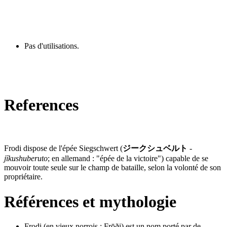
Pas d'utilisations.
References
Frodi dispose de l'épée Siegschwert (
ジークシュベルト
-
jīkushuberuto
; en allemand : "épée de la victoire") capable de se
mouvoir toute seule sur le champ de bataille, selon la volonté de son
propriétaire.
Références et mythologie
Frodi (en vieux norrois : Frōði) est un nom porté par de