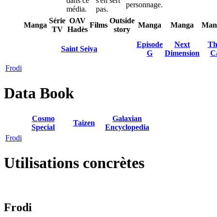
dans ce
s'en sert
personnage.
média.
pas.
Série
OAV
Outside
Manga
Films
Manga
Manga
Man
TV
Hadès
story
Episode
Next
Th
Saint Seiya
G
Dimension
C
Frodi
Data Book
Cosmo
Galaxian
Taizen
Special
Encyclopedia
Frodi
Utilisations concrètes
Frodi