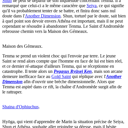
Shun
ne peut se départir de son inquiétude concernant Tenma. Il a
remarqué que celui-ci a le même caractère que
Seiya
, ce qui signifie
qu'il va probablement tenter de se battre, et finira donc sans nul
doute dans l'
Another Dimension
. Shun, torturé par le doute, sait bien
à quel point son devoir envers Athéna est important, mais il ne peut
cependant se résoudre à abandonner Tenma. Le Saint d'Andromède
rebrousse chemin vers la Maison des Gémeaux.
Maison des Gémeaux.
Tenma se prend un violent choc qui l'envoie par terre. Le jeune
Saint se rend alors compte que l'homme en face de lui est bien réel,
et ce dernier ré-attaque d'ailleurs Tenma, qui se réceptionne en
catastrophe. Il tente alors un
Pegasus Ryūsei Ken
, mais son arcane
demeure inefficace face au
Gold Saint
qui réplique avec l'
Another
Dimension
afin d'ouvrir une brèche dimensionnelle. Alors que
Tenma est aspiré dans ce rift, la chaîne d'Andromède surgit afin de
le rattraper.
Shaina d'Ophiuchus
.
Hyōga, qui vient d'apprendre de Marin la situation précise de Seiya,
Shun et Athéna, souhaite aller rejoindre sa déesse, mais il hésite