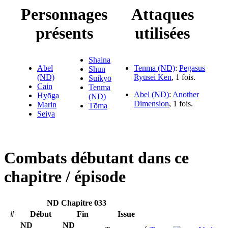
Personnages
Attaques
présents
utilisées
Shaina
Abel
Tenma (ND)
:
Pegasus
Shun
(ND)
Ryūsei Ken
, 1 fois.
Suikyō
Cain
Tenma
Abel (ND)
:
Another
Hyōga
(ND)
Dimension
, 1 fois.
Marin
Tōma
Seiya
Combats débutant dans ce
chapitre / épisode
ND Chapitre 033
#
Début
Fin
Issue
ND
ND