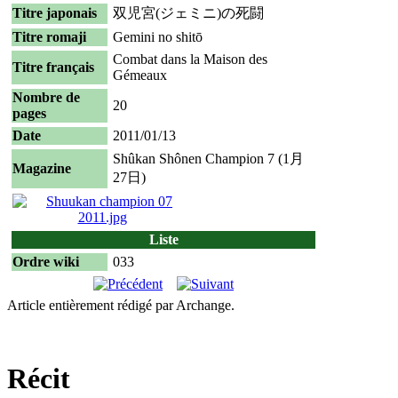
Titre japonais
双児宮(ジェミニ)の死闘
Titre romaji
Gemini no shitō
Combat dans la Maison des
Titre français
Gémeaux
Nombre de
20
pages
Date
2011/01/13
Shûkan Shônen Champion 7 (1月
Magazine
27日)
Liste
Ordre wiki
033
Article entièrement rédigé par Archange.
Récit