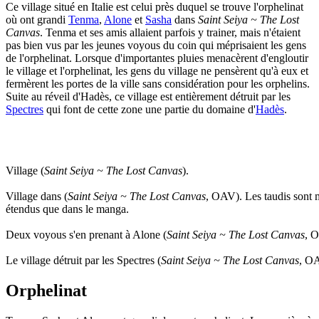
Ce village situé en Italie est celui près duquel se trouve l'orphelinat
où ont grandi
Tenma
,
Alone
et
Sasha
dans
Saint Seiya ~ The Lost
Canvas
. Tenma et ses amis allaient parfois y trainer, mais n'étaient
pas bien vus par les jeunes voyous du coin qui méprisaient les gens
de l'orphelinat. Lorsque d'importantes pluies menacèrent d'engloutir
le village et l'orphelinat, les gens du village ne pensèrent qu'à eux et
fermèrent les portes de la ville sans considération pour les orphelins.
Suite au réveil d'Hadès, ce village est entièrement détruit par les
Spectres
qui font de cette zone une partie du domaine d'
Hadès
.
Village (
Saint Seiya ~ The Lost Canvas
).
Village dans (
Saint Seiya ~ The Lost Canvas
, OAV). Les taudis sont 
étendus que dans le manga.
Deux voyous s'en prenant à Alone (
Saint Seiya ~ The Lost Canvas
, 
Le village détruit par les Spectres (
Saint Seiya ~ The Lost Canvas
, O
Orphelinat