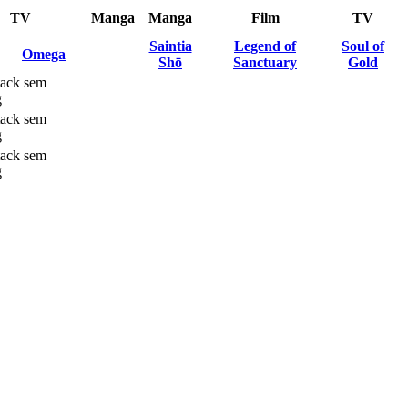
TV
Manga
Manga
Film
TV
Saintia
Legend of
Soul of
Omega
Shō
Sanctuary
Gold