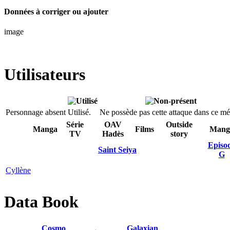
Données à corriger ou ajouter
image
Utilisateurs
Personnage absent
Utilisé.
Ne possède pas cette attaque dans ce mé
Série
OAV
Outside
Manga
Films
Mang
TV
Hadès
story
Episo
Saint Seiya
G
Cyllène
Data Book
Cosmo
Galaxian