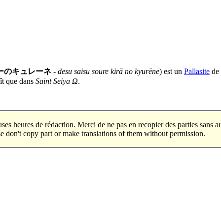
ーのキュレーネ
-
desu saisu soure kirā no kyurēne
) est un
Pallasite
de 
ît que dans
Saint Seiya Ω
.
 de nombreuses heures de rédaction. Merci de ne pas en re
e don't copy part or make translations of them without permission.