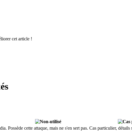
rum] pourrait nous aider à améliorer cet ar
és
dia.
Possède cette attaque, mais ne s'en sert pas.
Cas particulier, détail