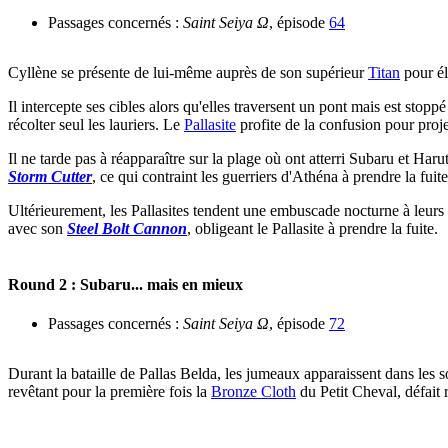
Passages concernés :
Saint Seiya Ω
, épisode
64
Cyllène se présente de lui-même auprès de son supérieur
Titan
pour él
Il intercepte ses cibles alors qu'elles traversent un pont mais est stopp
récolter seul les lauriers. Le
Pallasite
profite de la confusion pour proje
Il ne tarde pas à réapparaître sur la plage où ont atterri Subaru et Har
Storm Cutter
, ce qui contraint les guerriers d'Athéna à prendre la fuite
Ultérieurement, les Pallasites tendent une embuscade nocturne à leurs a
avec son
Steel Bolt Cannon
, obligeant le Pallasite à prendre la fuite.
Round 2 : Subaru... mais en mieux
Passages concernés :
Saint Seiya Ω
, épisode
72
Durant la bataille de Pallas Belda, les jumeaux apparaissent dans les s
revêtant pour la première fois la
Bronze Cloth
du Petit Cheval, défait 