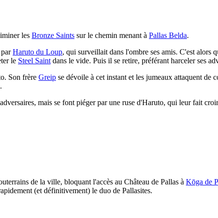
iminer les
Bronze Saints
sur le chemin menant à
Pallas Belda
.
é par
Haruto du Loup
, qui surveillait dans l'ombre ses amis. C'est alors 
ter le
Steel Saint
dans le vide. Puis il se retire, préférant harceler ses a
uto. Son frère
Greip
se dévoile à cet instant et les jumeaux attaquent de 
.
dversaires, mais se font piéger par une ruse d'Haruto, qui leur fait cro
outerrains de la ville, bloquant l'accès au Château de Pallas à
Kōga de P
rapidement (et définitivement) le duo de Pallasites.