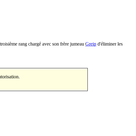
troisième rang chargé avec son frère jumeau
Greip
d'éliminer les
copier des parties sans autorisation.