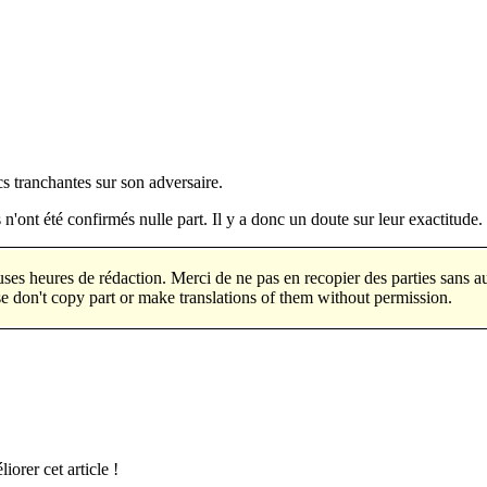
s tranchantes sur son adversaire.
'ont été confirmés nulle part. Il y a donc un doute sur leur exactitude.
 de nombreuses heures de rédaction. Merci de ne pas en re
e don't copy part or make translations of them without permission.
rum] pourrait nous aider à améliorer cet ar