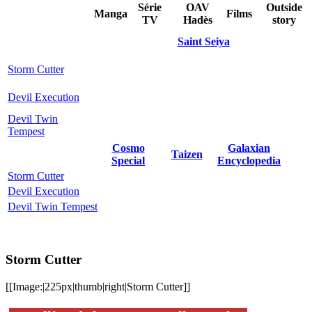
Série
OAV
Outside
Manga
Films
TV
Hadès
story
Saint Seiya
Storm Cutter
Devil Execution
Devil Twin
Tempest
Cosmo
Galaxian
Taizen
Special
Encyclopedia
Storm Cutter
Devil Execution
Devil Twin Tempest
Storm Cutter
[[Image:|225px|thumb|right|Storm Cutter]]