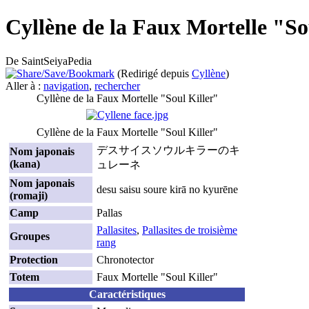
Cyllène de la Faux Mortelle "So
De SaintSeiyaPedia
(Redirigé depuis
Cyllène
)
Aller à :
navigation
,
rechercher
Cyllène de la Faux Mortelle "Soul Killer"
Cyllène de la Faux Mortelle "Soul Killer"
デスサイスソウルキラーのキ
Nom japonais
(kana)
ュレーネ
Nom japonais
desu saisu soure kirā no kyurēne
(romaji)
Camp
Pallas
Pallasites
,
Pallasites de troisième
Groupes
rang
Protection
Chronotector
Totem
Faux Mortelle "Soul Killer"
Caractéristiques