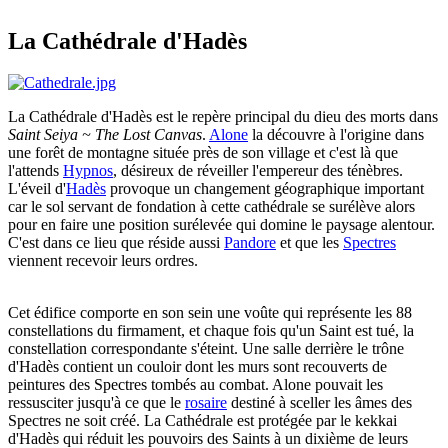
La Cathédrale d'Hadès
La Cathédrale d'Hadès est le repère principal du dieu des morts dans
Saint Seiya ~ The Lost Canvas
.
Alone
la découvre à l'origine dans
une forêt de montagne située près de son village et c'est là que
l'attends
Hypnos
, désireux de réveiller l'empereur des ténèbres.
L'éveil d'
Hadès
provoque un changement géographique important
car le sol servant de fondation à cette cathédrale se surélève alors
pour en faire une position surélevée qui domine le paysage alentour.
C'est dans ce lieu que réside aussi
Pandore
et que les
Spectres
viennent recevoir leurs ordres.
Cet édifice comporte en son sein une voûte qui représente les 88
constellations du firmament, et chaque fois qu'un Saint est tué, la
constellation correspondante s'éteint. Une salle derrière le trône
d'Hadès contient un couloir dont les murs sont recouverts de
peintures des Spectres tombés au combat. Alone pouvait les
ressusciter jusqu'à ce que le
rosaire
destiné à sceller les âmes des
Spectres ne soit créé. La Cathédrale est protégée par le kekkai
d'Hadès qui réduit les pouvoirs des Saints à un dixième de leurs