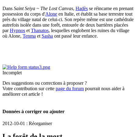
Dans
Saint Seiya ~ The Lost Canvas
,
Hadès
se réincarne en prenant
possession du corps d'
Alone
en Italie, et établit sa base terrestre tout
près du village natal de celui-ci. Son repère même est une cathédrale
autrefois isolée dans une forêt, entourée de deux barrières placées
par
Hypnos
et
Thanatos
, lesquelles englobent les ruines du village
où Alone,
Tenma
et
Sasha
ont passé leur enfance.
Incomplet
Des suggestions ou corrections à proposer ?
Votre contribution sur cette
page du forum
pourrait nous aider à
améliorer cet article !
Données à corriger ou ajouter
2012-10-01 : Réorganiser
La forêt de la mort