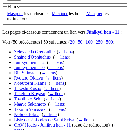
Filtres
Masquer
les inclusions |
Masquer
les liens |
Masquer
les
redirections
Les pages ci-dessous contiennent un lien vers
Jūnikyū hen - 11
:
Voir (50 précédentes | 50 suivantes) (
20
|
50
|
100
|
250
|
500
).
Zélos de la Grenouille
‎
(
← liens
)
Shaina d'Ophiuchus
‎
(
← liens
)
Jūnikyū hen - 12
‎
(
← liens
)
Jūnikyū hen - 10
‎
(
← liens
)
Bin Shimada
‎
(
← liens
)
Ryōtarō Okiayu
‎
(
← liens
)
Nobutoshi Kanna
‎
(
← liens
)
Takeshi Kusao
‎
(
← liens
)
Takehito Koyasu
‎
(
← liens
)
Toshihiko Seki
‎
(
← liens
)
Maaya Sakamoto
‎
(
← liens
)
Takumi Yamazaki
‎
(
← liens
)
Nobuo Tobita
‎
(
← liens
)
Liste des épisodes de Saint Seiya
‎
(
← liens
)
OAV Hadès - Jūnikyū hen - 11
(page de redirection) ‎
(
←