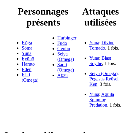
Personnages
Attaques
présents
utilisées
Harbinger
Kōga
Yuna
:
Divine
Fudō
Sōma
Tornado
, 1 fois.
Genbu
Yuna
Seiya
Yuna
:
Blast
Ryūhō
(Omega)
Scythe
, 1 fois.
Haruto
Saori
Eden
(Omega)
Seiya (Omega)
:
Kiki
Abzu
Pegasus Ryūsei
(Omega)
Ken
, 3 fois.
Yuna
:
Aquila
Spinning
Predation
, 1 fois.