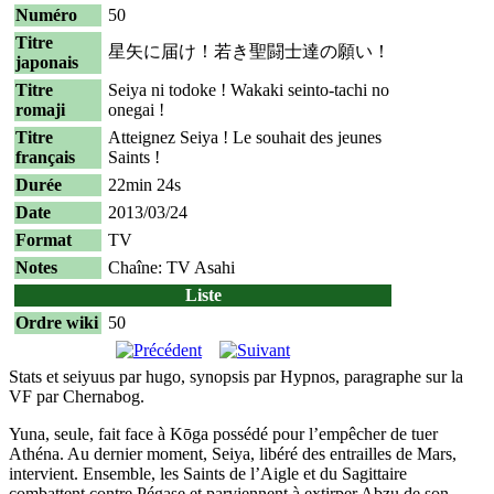
Numéro
50
Titre
星矢に届け！若き聖闘士達の願い！
japonais
Titre
Seiya ni todoke ! Wakaki seinto-tachi no
romaji
onegai !
Titre
Atteignez Seiya ! Le souhait des jeunes
français
Saints !
Durée
22min 24s
Date
2013/03/24
Format
TV
Notes
Chaîne: TV Asahi
Liste
Ordre wiki
50
Stats et seiyuus par hugo, synopsis par Hypnos, paragraphe sur la
VF par Chernabog.
Yuna, seule, fait face à Kōga possédé pour l’empêcher de tuer
Athéna. Au dernier moment, Seiya, libéré des entrailles de Mars,
intervient. Ensemble, les Saints de l’Aigle et du Sagittaire
combattent contre Pégase et parviennent à extirper Abzu de son