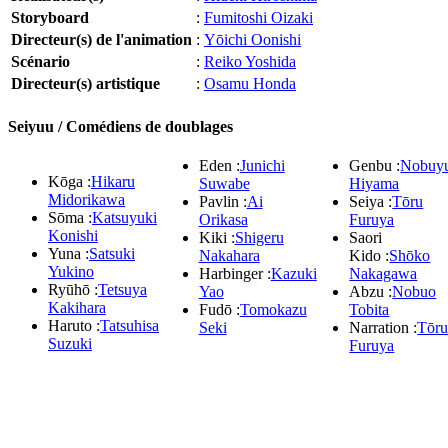
Storyboard
:
Fumitoshi Oizaki
Directeur(s) de l'animation
:
Yōichi Oonishi
Scénario
:
Reiko Yoshida
Directeur(s) artistique
:
Osamu Honda
Seiyuu / Comédiens de doublages
Eden :
Junichi
Genbu :
Nobuy
Kōga :
Hikaru
Suwabe
Hiyama
Midorikawa
Pavlin :
Ai
Seiya :
Tōru
Sōma :
Katsuyuki
Orikasa
Furuya
Konishi
Kiki :
Shigeru
Saori
Yuna :
Satsuki
Nakahara
Kido :
Shōko
Yukino
Harbinger :
Kazuki
Nakagawa
Ryūhō :
Tetsuya
Yao
Abzu :
Nobuo
Kakihara
Fudō :
Tomokazu
Tobita
Haruto :
Tatsuhisa
Seki
Narration :
Tōr
Suzuki
Furuya