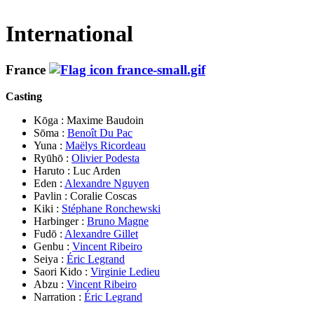
International
France
Casting
Kōga : Maxime Baudoin
Sōma :
Benoît Du Pac
Yuna :
Maëlys Ricordeau
Ryūhō :
Olivier Podesta
Haruto : Luc Arden
Eden :
Alexandre Nguyen
Pavlin : Coralie Coscas
Kiki :
Stéphane Ronchewski
Harbinger :
Bruno Magne
Fudō :
Alexandre Gillet
Genbu :
Vincent Ribeiro
Seiya :
Éric Legrand
Saori Kido :
Virginie Ledieu
Abzu :
Vincent Ribeiro
Narration :
Éric Legrand