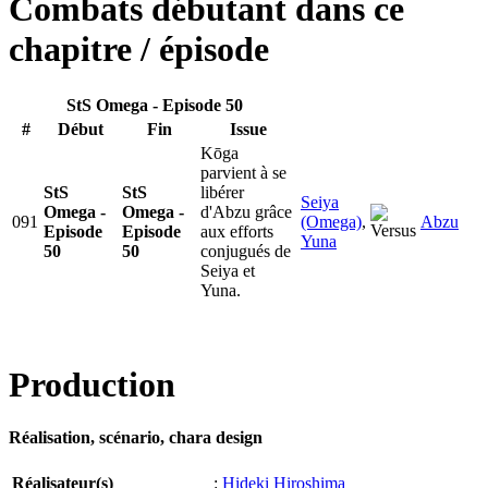
Combats débutant dans ce
chapitre / épisode
StS Omega - Episode 50
#
Début
Fin
Issue
Kōga
parvient à se
StS
StS
libérer
Seiya
Omega -
Omega -
d'Abzu grâce
091
(Omega)
,
Abzu
Episode
Episode
aux efforts
Yuna
50
50
conjugués de
Seiya et
Yuna.
Production
Réalisation, scénario, chara design
Réalisateur(s)
:
Hideki Hiroshima