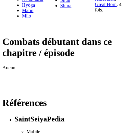
Shun
Great Horn
, 4
Hyōga
Shura
fois.
Marin
Milo
Combats débutant dans ce
chapitre / épisode
Aucun.
Références
SaintSeiyaPedia
Mobile