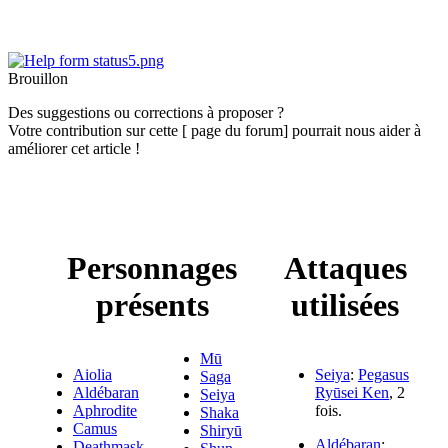
Brouillon
Des suggestions ou corrections à proposer ?
Votre contribution sur cette [ page du forum] pourrait nous aider à
améliorer cet article !
Personnages
Attaques
présents
utilisées
Mū
Aiolia
Seiya
:
Pegasus
Saga
Aldébaran
Ryūsei Ken
, 2
Seiya
Aphrodite
fois.
Shaka
Camus
Shiryū
Aldébaran
:
Deathmask