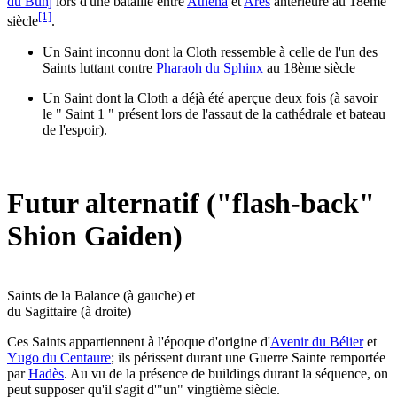
du Buhj
lors d'une bataille entre
Athéna
et
Arès
antérieure au 18ème
[1]
siècle
.
Un Saint inconnu dont la Cloth ressemble à celle de l'un des
Saints luttant contre
Pharaoh du Sphinx
au 18ème siècle
Un Saint dont la Cloth a déjà été aperçue deux fois (à savoir
le " Saint 1 " présent lors de l'assaut de la cathédrale et bateau
de l'espoir).
Futur alternatif ("flash-back"
Shion Gaiden)
Saints de la Balance (à gauche) et
du Sagittaire (à droite)
Ces Saints appartiennent à l'époque d'origine d'
Avenir du Bélier
et
Yūgo du Centaure
; ils périssent durant une Guerre Sainte remportée
par
Hadès
. Au vu de la présence de buildings durant la séquence, on
peut supposer qu'il s'agit d'"un" vingtième siècle.