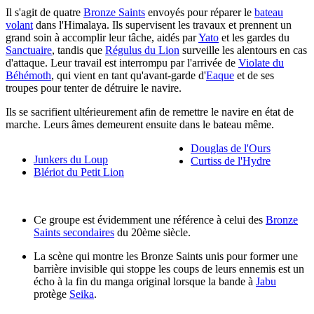
Il s'agit de quatre
Bronze Saints
envoyés pour réparer le
bateau
volant
dans l'Himalaya. Ils supervisent les travaux et prennent un
grand soin à accomplir leur tâche, aidés par
Yato
et les gardes du
Sanctuaire
, tandis que
Régulus du Lion
surveille les alentours en cas
d'attaque. Leur travail est interrompu par l'arrivée de
Violate du
Béhémoth
, qui vient en tant qu'avant-garde d'
Eaque
et de ses
troupes pour tenter de détruire le navire.
Ils se sacrifient ultérieurement afin de remettre le navire en état de
marche. Leurs âmes demeurent ensuite dans le bateau même.
Douglas de l'Ours
Junkers du Loup
Curtiss de l'Hydre
Blériot du Petit Lion
Ce groupe est évidemment une référence à celui des
Bronze
Saints secondaires
du 20ème siècle.
La scène qui montre les Bronze Saints unis pour former une
barrière invisible qui stoppe les coups de leurs ennemis est un
écho à la fin du manga original lorsque la bande à
Jabu
protège
Seika
.