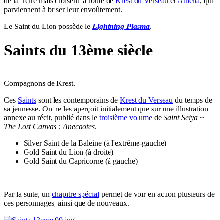
de la Terre mais croisent la route de
Krest du Verseau
et
Athéna
, qui
parviennent à briser leur envoûtement.
Le Saint du Lion possède le
Lightning Plasma
.
Saints du 13ème siècle
Compagnons de Krest.
Ces
Saints
sont les contemporains de
Krest du Verseau
du temps de
sa jeunesse. On ne les aperçoit initialement que sur une illustration
annexe au récit, publié dans le
troisième volume
de
Saint Seiya ~
The Lost Canvas : Anecdotes
.
Silver Saint de la Baleine (à l'extrême-gauche)
Gold Saint du Lion (à droite)
Gold Saint du Capricorne (à gauche)
Par la suite, un
chapitre spécial
permet de voir en action plusieurs de
ces personnages, ainsi que de nouveaux.