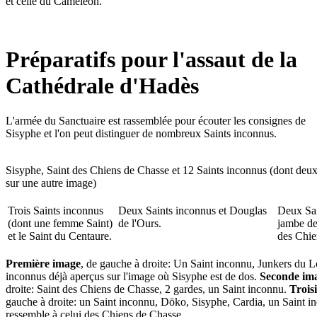
et celle du Caméléon.
Préparatifs pour l'assaut de la
Cathédrale d'Hadès
L'armée du Sanctuaire est rassemblée pour écouter les consignes de
Sisyphe et l'on peut distinguer de nombreux Saints inconnus.
Sisyphe, Saint des Chiens de Chasse et 12 Saints inconnus (dont deux 
sur une autre image)
Trois Saints inconnus
Deux Saints inconnus et Douglas
Deux Sai
(dont une femme Saint)
de l'Ours.
jambe de 
et le Saint du Centaure.
des Chie
Première image
, de gauche à droite: Un Saint inconnu, Junkers du 
inconnus déjà aperçus sur l'image où Sisyphe est de dos.
Seconde im
droite: Saint des Chiens de Chasse, 2 gardes, un Saint inconnu.
Trois
gauche à droite: un Saint inconnu, Dōko, Sisyphe, Cardia, un Saint i
ressemble à celui des Chiens de Chasse.