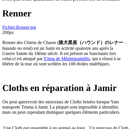
Renner
Fichier:Renner.jpg
200px
Renner des Chiens de Chasse (
猟犬星座（ハウンド）のレナー
-
haundo no renā
) est un Saint en activité quatorze ans après la
Guerre Sainte du 18ème siècle. Il est présent au Sanctuaire lors
celui-ci est attaqué par
Yōma de Méphistophélès
, qui a réussi à se
libérer de la tour où sont scellées les 108 étoiles maléfiques.
Cloths en réparation à Jamir
On peut apercevoir des morceaux de Cloths brisées lorsque Yato
transporte Tenma à Jamir. La plupart sont impossible à identifier,
mais on peut cependant distinguer quelques éléments particuliers.
Une Cloth qui ressemble à un animal au long
Un morceau de Cloth 