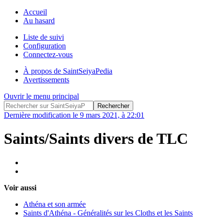
Accueil
Au hasard
Liste de suivi
Configuration
Connectez-vous
À propos de SaintSeiyaPedia
Avertissements
Ouvrir le menu principal
Dernière modification le 9 mars 2021, à 22:01
Saints/Saints divers de TLC
Voir aussi
Athéna et son armée
Saints d'Athéna - Généralités sur les Cloths et les Saints