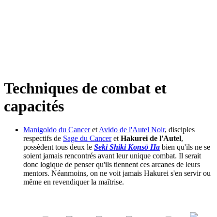
Techniques de combat et
capacités
Manigoldo du Cancer
et
Avido de l'Autel Noir
, disciples
respectifs de
Sage du Cancer
et
Hakurei de l'Autel
,
possèdent tous deux le
Seki Shiki Konsō Ha
bien qu'ils ne se
soient jamais rencontrés avant leur unique combat. Il serait
donc logique de penser qu'ils tiennent ces arcanes de leurs
mentors. Néanmoins, on ne voit jamais Hakurei s'en servir ou
même en revendiquer la maîtrise.
test:1
test:2
test:3
test:4