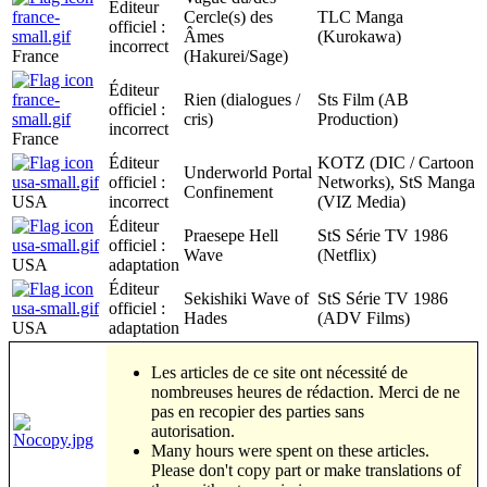
Éditeur
Cercle(s) des
TLC Manga
officiel :
Âmes
(Kurokawa)
incorrect
France
(Hakurei/Sage)
Éditeur
Rien (dialogues /
Sts Film (AB
officiel :
cris)
Production)
incorrect
France
Éditeur
KOTZ (DIC / Cartoon
Underworld Portal
officiel :
Networks), StS Manga
Confinement
USA
incorrect
(VIZ Media)
Éditeur
Praesepe Hell
StS Série TV 1986
officiel :
Wave
(Netflix)
USA
adaptation
Éditeur
Sekishiki Wave of
StS Série TV 1986
officiel :
Hades
(ADV Films)
USA
adaptation
Les articles de ce site ont nécessité de
nombreuses heures de rédaction. Merci de ne
pas en recopier des parties sans
autorisation.
Many hours were spent on these articles.
Please don't copy part or make translations of