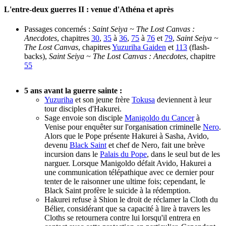
L'entre-deux guerres II : venue d'Athéna et après
Passages concernés :
Saint Seiya ~ The Lost Canvas :
Anecdotes
, chapitres
30
,
35
à
36
,
75
à
76
et
79
,
Saint Seiya ~
The Lost Canvas
, chapitres
Yuzuriha Gaiden
et
113
(flash-
backs),
Saint Seiya ~ The Lost Canvas : Anecdotes
, chapitre
55
5 ans avant la guerre sainte :
Yuzuriha
et son jeune frère
Tokusa
deviennent à leur
tour disciples d'Hakurei.
Sage envoie son disciple
Manigoldo du Cancer
à
Venise pour enquêter sur l'organisation criminelle
Nero
.
Alors que le Pope présente Hakurei à Sasha, Avido,
devenu
Black Saint
et chef de Nero, fait une brève
incursion dans le
Palais du Pope
, dans le seul but de les
narguer. Lorsque Manigoldo défait Avido, Hakurei a
une communication télépathique avec ce dernier pour
tenter de le raisonner une ultime fois; cependant, le
Black Saint profère le suicide à la rédemption.
Hakurei refuse à Shion le droit de réclamer la Cloth du
Bélier, considérant que sa capacité à lire à travers les
Cloths se retournera contre lui lorsqu'il entrera en