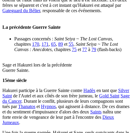
frères se séparent et c'est à cet instant qu'Hakurei est attaqué par
Gateguard du Bélier
, responsable de ces événements.
La précédente Guerre Sainte
Passages concernés :
Saint Seiya ~ The Lost Canvas
,
chapitres
170
,
171
,
65
,
89
et
55
,
Saint Seiya ~ The Lost
Canvas : Anecdotes
, chapitres
75
et
77
à
79
(flash-backs)
Sage et Hakurei lors de la précédente
Guerre Sainte.
15ème siècle
Hakurei participe à la Guerre Sainte contre
Hadès
en tant que
Silver
Saint
de l'Autel et aux côtés de son frère jumeau, le
Gold Saint
Sage
du Cancer
. Durant le conflit, plusieurs de leurs compagnons sont
tués par
Thanatos
et
Hypnos
, qui agissent à distance. De ces drames
et du sentiment d'impuissance d'alors des deux
Saints
naîtra une
forte envie de vengeance de leur part à l'encontre des
Dieux
Jumeaux
.
Une fois la guerre gagnée, Hakurei et Sage, seuls survivants dans le