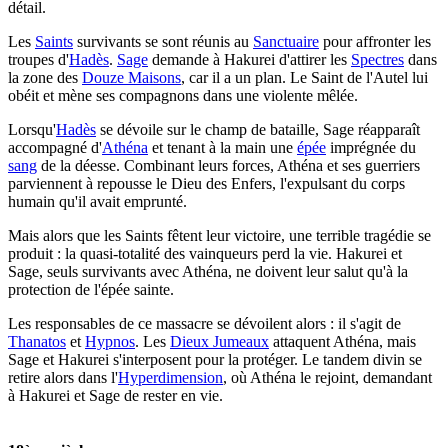
détail.
Les
Saints
survivants se sont réunis au
Sanctuaire
pour affronter les
troupes d'
Hadès
.
Sage
demande à Hakurei d'attirer les
Spectres
dans
la zone des
Douze Maisons
, car il a un plan. Le Saint de l'Autel lui
obéit et mène ses compagnons dans une violente mêlée.
Lorsqu'
Hadès
se dévoile sur le champ de bataille, Sage réapparaît
accompagné d'
Athéna
et tenant à la main une
épée
imprégnée du
sang
de la déesse. Combinant leurs forces, Athéna et ses guerriers
parviennent à repousse le Dieu des Enfers, l'expulsant du corps
humain qu'il avait emprunté.
Mais alors que les Saints fêtent leur victoire, une terrible tragédie se
produit : la quasi-totalité des vainqueurs perd la vie. Hakurei et
Sage, seuls survivants avec Athéna, ne doivent leur salut qu'à la
protection de l'épée sainte.
Les responsables de ce massacre se dévoilent alors : il s'agit de
Thanatos
et
Hypnos
. Les
Dieux Jumeaux
attaquent Athéna, mais
Sage et Hakurei s'interposent pour la protéger. Le tandem divin se
retire alors dans l'
Hyperdimension
, où Athéna le rejoint, demandant
à Hakurei et Sage de rester en vie.