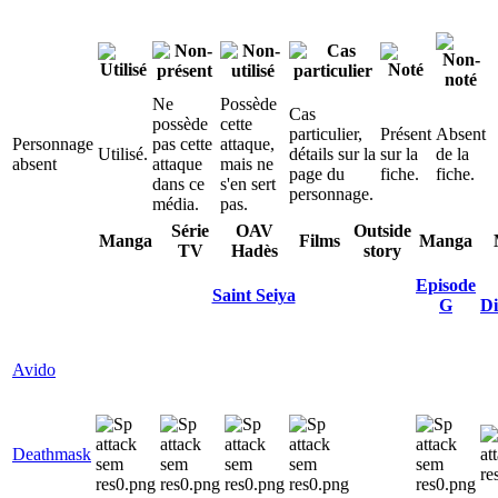
Ne
Possède
Cas
possède
cette
particulier,
Présent
Absent
Personnage
pas cette
attaque,
Utilisé.
détails sur la
sur la
de la
absent
attaque
mais ne
page du
fiche.
fiche.
dans ce
s'en sert
personnage.
média.
pas.
Série
OAV
Outside
Manga
Films
Manga
TV
Hadès
story
Episode
Saint Seiya
G
Di
Avido
Deathmask