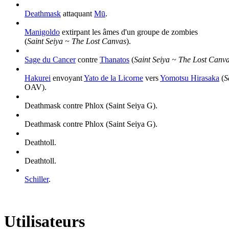
Deathmask
attaquant
Mū
.
Manigoldo
extirpant les âmes d'un groupe de zombies
(
Saint Seiya ~ The Lost Canvas
).
Sage du Cancer
contre
Thanatos
(
Saint Seiya ~ The Lost Canv
Hakurei
envoyant
Yato de la Licorne
vers
Yomotsu Hirasaka
(
S
OAV).
Deathmask contre Phlox (Saint Seiya G).
Deathmask contre Phlox (Saint Seiya G).
Deathtoll.
Deathtoll.
Schiller
.
Utilisateurs