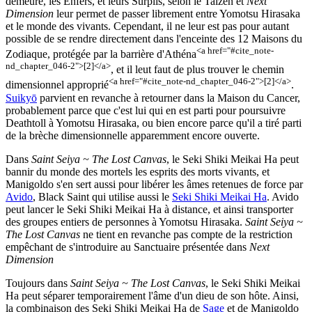
demeure, les Enfers, et leurs Surplis, selon le Taizen et
Next
Dimension
leur permet de passer librement entre Yomotsu Hirasaka
et le monde des vivants. Cependant, il ne leur est pas pour autant
possible de se rendre directement dans l'enceinte des 12 Maisons du
<a href="#cite_note-
Zodiaque, protégée par la barrière d'Athéna
nd_chapter_046-2">[2]</a>
, et il leut faut de plus trouver le chemin
<a href="#cite_note-nd_chapter_046-2">[2]</a>
dimensionnel approprié
.
Suikyō
parvient en revanche à retourner dans la Maison du Cancer,
probablement parce que c'est lui qui en est parti pour poursuivre
Deathtoll à Yomotsu Hirasaka, ou bien encore parce qu'il a tiré parti
de la brèche dimensionnelle apparemment encore ouverte.
Dans
Saint Seiya ~ The Lost Canvas
, le Seki Shiki Meikai Ha peut
bannir du monde des mortels les esprits des morts vivants, et
Manigoldo s'en sert aussi pour libérer les âmes retenues de force par
Avido
, Black Saint qui utilise aussi le
Seki Shiki Meikai Ha
. Avido
peut lancer le Seki Shiki Meikai Ha à distance, et ainsi transporter
des groupes entiers de personnes à Yomotsu Hirasaka.
Saint Seiya ~
The Lost Canvas
ne tient en revanche pas compte de la restriction
empêchant de s'introduire au Sanctuaire présentée dans
Next
Dimension
Toujours dans
Saint Seiya ~ The Lost Canvas
, le Seki Shiki Meikai
Ha peut séparer temporairement l'âme d'un dieu de son hôte. Ainsi,
la combinaison des Seki Shiki Meikai Ha de
Sage
et de Manigoldo