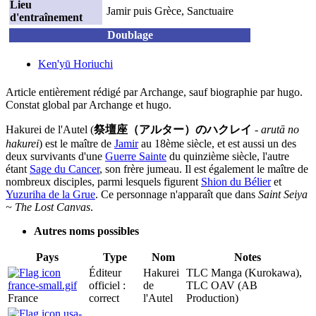
Lieu
Jamir puis Grèce, Sanctuaire
d'entraînement
Doublage
Ken'yū Horiuchi
Article entièrement rédigé par Archange, sauf biographie par hugo.
Constat global par Archange et hugo.
Hakurei de l'Autel (
祭壇座（アルター）のハクレイ
-
arutā no
hakurei
) est le maître de
Jamir
au 18ème siècle, et est aussi un des
deux survivants d'une
Guerre Sainte
du quinzième siècle, l'autre
étant
Sage du Cancer
, son frère jumeau. Il est également le maître de
nombreux disciples, parmi lesquels figurent
Shion du Bélier
et
Yuzuriha de la Grue
. Ce personnage n'apparaît que dans
Saint Seiya
~ The Lost Canvas
.
Autres noms possibles
Pays
Type
Nom
Notes
Éditeur
Hakurei
TLC Manga (Kurokawa),
officiel :
de
TLC OAV (AB
France
correct
l'Autel
Production)