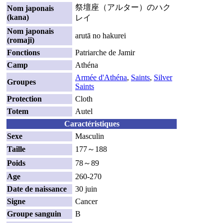
祭壇座（アルター）のハク
Nom japonais
(kana)
レイ
Nom japonais
arutā no hakurei
(romaji)
Fonctions
Patriarche de Jamir
Camp
Athéna
Armée d'Athéna
,
Saints
,
Silver
Groupes
Saints
Protection
Cloth
Totem
Autel
Caractéristiques
Sexe
Masculin
Taille
177～188
Poids
78～89
Age
260-270
Date de naissance
30 juin
Signe
Cancer
Groupe sanguin
B