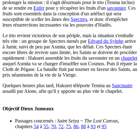
prolonger la mission : il s'agit désormais pour le trio (Tenma inclus)
de se rendre en
Enfer
pour y récupérer les fruits d'un
savonnier
. Ces
fruits sont essentiels dans la conception d'un artéfact qui sera
susceptible de sceller les âmes des
Spectres
, et donc d'empêcher
leurs résurrections incessantes via les pouvoirs d'Hadès.
Le trio revient victorieux de son périple, mais la situation s'emballe
très vite : un groupe de Spectres menés par
Edvard du Sylphe
arrive
à Jamir, suivi de peu par Asmita, que les défait. Ces Spectres étant
encore libres de revivre sans limite, les Saints se doivent de procéder
rapidement : Hakurei assemble les fruits du savonnier en un
chapelet
auquel Asmita va se charger d'insuffler son Cosmos. Puis il répare la
Cloth de Pégase. La bataille finit par tourner en faveur des Saints, au
prix néanmoins de la vie de la Vierge.
Quelques heures plus tard, Hakurei téléporte Tenma au
Sanctuaire
assailli par Alone, afin qu'il y apporte au plus vite le chapelet.
Objectif Dieux Jumeaux
Passages concernés :
Saint Seiya ~ The Lost Canvas
,
chapitres
54
à
55
,
70
,
72
,
75
,
86
,
88
à
93
et
95