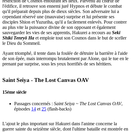
restriction de Cosmos entourant les lieux. Parvenu au chœur de
l'édifice, il retrouve son ennemi juré Hypnos et débute le combat
qu'il préparait depuis plus de dieux siècles. Son adversaire lui a
cependant réservé une (mauvaise) surprise et lui présente ses
disciples Shion et Yuzuriha, qu'il a facilement enlevés. Pour contrer
au plus vite la puissance divine de son opposant et également
sauvegarder les vies de ses apprentis, Hakurei a recours au
Seki
Shiki Tenryō Ha
et emploie tout son Cosmos dans le but de sceller
le Dieu du Sommeil.
Ayant triomphé, il tente dans la foulée de détruire la barrière à l'aide
de son épée, mais interrompu brutalement par Alone, qui le tue en le
prenant par surprise, sous les yeux horrifiés de ses héritiers.
Saint Seiya - The Lost Canvas OAV
15ème siècle
Passages concernés :
Saint Seiya ~ The Lost Canvas OAV
,
épisodes
14
et
25
(flash-backs)
L'ajout le plus important sur Hakurei dans l'anime concerne la
guerre sainte du seizième siècle, dont l'ultime bataille est montrée en