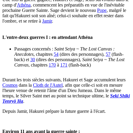
camp d'
Athéna
, commencent les préparatifs en vue de l'inévitable
prochaine Guerre Sainte. Sage devient le nouveau
Pope
, malgré le
fait qu'Hakurei soit son aîné; celui-ci souhaite en effet rester dans
l'ombre, et se retire à
Jamir
.
L'entre-deux guerres I : en attendant Athéna
Passages concernés :
Saint Seiya ~ The Lost Canvas :
Anecdotes
, chapitres
54
(dires des personnages),
57
(flash-
back) et
30
(dires des personnages),
Saint Seiya ~ The Lost
Canvas
, chapitres
170
à
171
(flash-back)
Durant les trois siècles suivants, Hakurei et Sage accumulent leurs
Cosmos
dans la
Cloth de l'Autel
, afin que celle-ci soit en mesure
l'heure venue de retenir l'âme d'un Dieu Jumeau. Dans le même
temps, le Silver Saint met au point sa technique ultime, le
Seki Shiki
Tenryō Ha
.
Depuis Jamir, Hakurei prépare la future guerre à l'écart.
Environ 11 ans avant la guerre sainte :