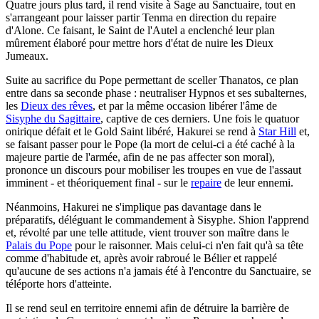
Quatre jours plus tard, il rend visite à Sage au Sanctuaire, tout en
s'arrangeant pour laisser partir Tenma en direction du repaire
d'Alone. Ce faisant, le Saint de l'Autel a enclenché leur plan
mûrement élaboré pour mettre hors d'état de nuire les Dieux
Jumeaux.
Suite au sacrifice du Pope permettant de sceller Thanatos, ce plan
entre dans sa seconde phase : neutraliser Hypnos et ses subalternes,
les
Dieux des rêves
, et par la même occasion libérer l'âme de
Sisyphe du Sagittaire
, captive de ces derniers. Une fois le quatuor
onirique défait et le Gold Saint libéré, Hakurei se rend à
Star Hill
et,
se faisant passer pour le Pope (la mort de celui-ci a été caché à la
majeure partie de l'armée, afin de ne pas affecter son moral),
prononce un discours pour mobiliser les troupes en vue de l'assaut
imminent - et théoriquement final - sur le
repaire
de leur ennemi.
Néanmoins, Hakurei ne s'implique pas davantage dans le
préparatifs, déléguant le commandement à Sisyphe. Shion l'apprend
et, révolté par une telle attitude, vient trouver son maître dans le
Palais du Pope
pour le raisonner. Mais celui-ci n'en fait qu'à sa tête
comme d'habitude et, après avoir rabroué le Bélier et rappelé
qu'aucune de ses actions n'a jamais été à l'encontre du Sanctuaire, se
téléporte hors d'atteinte.
Il se rend seul en territoire ennemi afin de détruire la barrière de