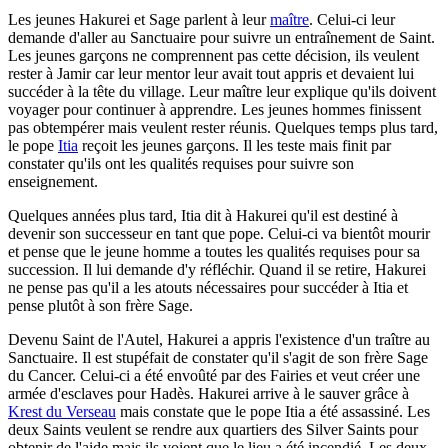
Les jeunes Hakurei et Sage parlent à leur
maître
. Celui-ci leur
demande d'aller au Sanctuaire pour suivre un entraînement de Saint.
Les jeunes garçons ne comprennent pas cette décision, ils veulent
rester à Jamir car leur mentor leur avait tout appris et devaient lui
succéder à la tête du village. Leur maître leur explique qu'ils doivent
voyager pour continuer à apprendre. Les jeunes hommes finissent
pas obtempérer mais veulent rester réunis. Quelques temps plus tard,
le pope
Itia
reçoit les jeunes garçons. Il les teste mais finit par
constater qu'ils ont les qualités requises pour suivre son
enseignement.
Quelques années plus tard, Itia dit à Hakurei qu'il est destiné à
devenir son successeur en tant que pope. Celui-ci va bientôt mourir
et pense que le jeune homme a toutes les qualités requises pour sa
succession. Il lui demande d'y réfléchir. Quand il se retire, Hakurei
ne pense pas qu'il a les atouts nécessaires pour succéder à Itia et
pense plutôt à son frère Sage.
Devenu Saint de l'Autel, Hakurei a appris l'existence d'un traître au
Sanctuaire. Il est stupéfait de constater qu'il s'agit de son frère Sage
du Cancer. Celui-ci a été envoûté par des Fairies et veut créer une
armée d'esclaves pour Hadès. Hakurei arrive à le sauver grâce à
Krest du Verseau
mais constate que le pope Itia a été assassiné. Les
deux Saints veulent se rendre aux quartiers des Silver Saints pour
obtenir de l'aide mais ils voient que le lieu a été incendié. Les deux