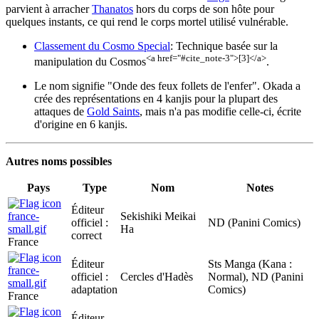
parvient à arracher
Thanatos
hors du corps de son hôte pour
quelques instants, ce qui rend le corps mortel utilisé vulnérable.
Classement du Cosmo Special
: Technique basée sur la
<a href="#cite_note-3">[3]</a>
manipulation du Cosmos
.
Le nom signifie "Onde des feux follets de l'enfer". Okada a
crée des représentations en 4 kanjis pour la plupart des
attaques de
Gold Saints
, mais n'a pas modifie celle-ci, écrite
d'origine en 6 kanjis.
Autres noms possibles
Pays
Type
Nom
Notes
Éditeur
Sekishiki Meikai
officiel :
ND (Panini Comics)
Ha
correct
France
Éditeur
Sts Manga (Kana :
officiel :
Cercles d'Hadès
Normal), ND (Panini
adaptation
Comics)
France
Éditeur