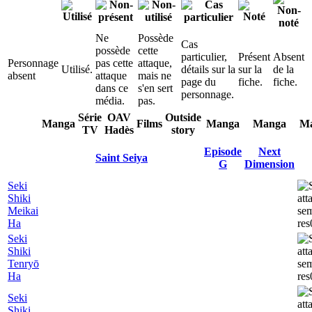
Ne
Possède
Cas
possède
cette
particulier,
Présent
Absent
Personnage
pas cette
attaque,
Utilisé.
détails sur la
sur la
de la
absent
attaque
mais ne
page du
fiche.
fiche.
dans ce
s'en sert
personnage.
média.
pas.
Série
OAV
Outside
Manga
Films
Manga
Manga
M
TV
Hadès
story
Episode
Next
Saint Seiya
G
Dimension
Seki
Shiki
Meikai
Ha
Seki
Shiki
Tenryō
Ha
Seki
Shiki