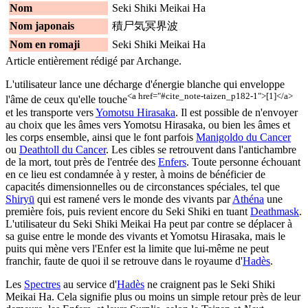
Nom
Seki Shiki Meikai Ha
Nom japonais
積尸気冥界波
Nom en romaji
Seki Shiki Meikai Ha
Article entièrement rédigé par Archange.
L'utilisateur lance une décharge d'énergie blanche qui enveloppe
<a href="#cite_note-taizen_p182-1">[1]</a>
l'âme de ceux qu'elle touche
et les transporte vers
Yomotsu Hirasaka
. Il est possible de n'envoyer
au choix que les âmes vers Yomotsu Hirasaka, ou bien les âmes et
les corps ensemble, ainsi que le font parfois
Manigoldo du Cancer
ou
Deathtoll du Cancer
. Les cibles se retrouvent dans l'antichambre
de la mort, tout près de l'entrée des
Enfers
. Toute personne échouant
en ce lieu est condamnée à y rester, à moins de bénéficier de
capacités dimensionnelles ou de circonstances spéciales, tel que
Shiryū
qui est ramené vers le monde des vivants par
Athéna
une
première fois, puis revient encore du Seki Shiki en tuant
Deathmask
.
L'utilisateur du Seki Shiki Meikai Ha peut par contre se déplacer à
sa guise entre le monde des vivants et Yomotsu Hirasaka, mais le
puits qui mène vers l'Enfer est la limite que lui-même ne peut
franchir, faute de quoi il se retrouve dans le royaume d'
Hadès
.
Les
Spectres
au service d'
Hadès
ne craignent pas le Seki Shiki
Meikai Ha. Cela signifie plus ou moins un simple retour près de leur