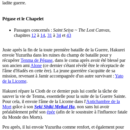
ladite guerre.
Pégase et le Chapelet
Passages concernés :
Saint Seiya ~ The Lost Canvas
,
chapitres
12
à
14
,
31
à
34
et
43
Juste après la fin de la toute première bataille de la Guerre, Hakurei
envoie Yuzuriha dans les ruines du champ de bataille pour y
récupérer
Tenma de Pégase
, dans le coma après avoir été blessé par
son ancien ami
Alone
(ce dernier s'étant révélé être le réceptacle de
l'âme d'Hadès en cette ère). La jeune guerrière s'acquitte de sa
mission, revenant à Jamir accompagnée d'un autre survivant :
Yato
de la Licorne
.
Hakurei répare la Cloth de ce dernier puis lui confie la tâche de
sauver la vie de Tenma, essentielle pour la suite de la Guerre Sainte.
Pour cela, il envoie l'âme de la Licorne dans l'
Antichambre de la
Mort
grâce à son
Seki Shiki Meikai Ha
, non sans lui avoir
préalablement prêté son
épée
(afin de le soustraire à l'influence fatale
du Monde des Morts).
Peu après, il lui envoie Yuzuriha comme renfort, et également pour