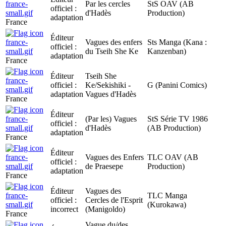
Par les cercles
StS OAV (AB
officiel :
d'Hadès
Production)
adaptation
France
Éditeur
Vagues des enfers
Sts Manga (Kana :
officiel :
du Tseih She Ke
Kanzenban)
adaptation
France
Éditeur
Tseih She
officiel :
Ke/Sekishiki -
G (Panini Comics)
adaptation
Vagues d'Hadès
France
Éditeur
(Par les) Vagues
StS Série TV 1986
officiel :
d'Hadès
(AB Production)
adaptation
France
Éditeur
Vagues des Enfers
TLC OAV (AB
officiel :
de Praesepe
Production)
adaptation
France
Éditeur
Vagues des
TLC Manga
officiel :
Cercles de l'Esprit
(Kurokawa)
incorrect
(Manigoldo)
France
Vague du/des