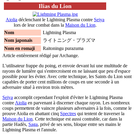
Ilias du Lion
Aiolia
déclenchant le Lightning Plasma contre
Seiya
lors de leur combat dans la
Maison du Lion
.
Nom
Lightning Plasma
Nom japonais
ライトニング・プラズマ
Nom en romaji
Raitoningu purazuma
Article entièrement rédigé par Archange.
L'utilisateur frappe du poing, et envoie devant lui une multitude de
rayons de lumière qui s'entrecroisent en ne laissant que peu d'espace
possible pour les éviter. Avec cette technique, les Saints du Lion sont
capables de porter cent millions de coups en une seconde à un
adversaire situé à environ trois mètres.
Seiya
accomplit cependant l'exploit d'éviter le Lightning Plasma
contre
Aiolia
en parvenant à discerner chaque rayon. Les nombreux
coups permettent de vaincre plusieurs adversaires à la fois, comme le
prouve Aiolia en abattant cinq
Spectres
qui tentent de traverser la
Maison du Lion
. Cette technique est aussi contrable, car dans la
partie Hadès,
Saga
, privé de ses sens, bloque entre ses mains le
Lightning Plasma et l'annule.