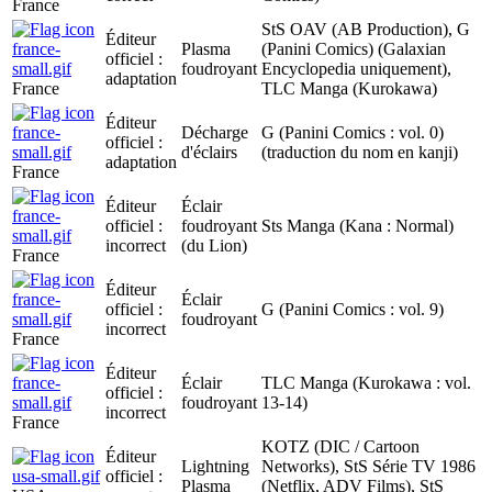
France
StS OAV (AB Production), G
Éditeur
Plasma
(Panini Comics) (Galaxian
officiel :
foudroyant
Encyclopedia uniquement),
adaptation
France
TLC Manga (Kurokawa)
Éditeur
Décharge
G (Panini Comics : vol. 0)
officiel :
d'éclairs
(traduction du nom en kanji)
adaptation
France
Éditeur
Éclair
officiel :
foudroyant
Sts Manga (Kana : Normal)
incorrect
(du Lion)
France
Éditeur
Éclair
officiel :
G (Panini Comics : vol. 9)
foudroyant
incorrect
France
Éditeur
Éclair
TLC Manga (Kurokawa : vol.
officiel :
foudroyant
13-14)
incorrect
France
KOTZ (DIC / Cartoon
Éditeur
Lightning
Networks), StS Série TV 1986
officiel :
Plasma
(Netflix, ADV Films), StS