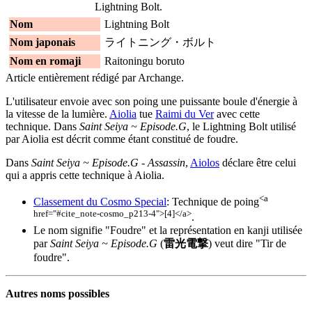
Lightning Bolt.
Nom
Lightning Bolt
Nom japonais
ライトニング・ボルト
Nom en romaji
Raitoningu boruto
Article entièrement rédigé par Archange.
L'utilisateur envoie avec son poing une puissante boule d'énergie à
la vitesse de la lumière.
Aiolia
tue
Raimi du Ver
avec cette
technique. Dans
Saint Seiya ~ Episode.G
, le Lightning Bolt utilisé
par Aiolia est décrit comme étant constitué de foudre.
Dans
Saint Seiya ~ Episode.G - Assassin
,
Aiolos
déclare être celui
qui a appris cette technique à Aiolia.
<a
Classement du Cosmo Special
: Technique de poing
href="#cite_note-cosmo_p213-4">[4]</a>
.
Le nom signifie "Foudre" et la représentation en kanji utilisée
par
Saint Seiya ~ Episode.G
(
雷光電撃
) veut dire "Tir de
foudre".
Autres noms possibles