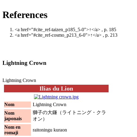
References
<a href="#cite_ref-taizen_p185_5-0">↑</a>
, p. 185
<a href="#cite_ref-cosmo_p213_6-0">↑</a>
, p. 213
Lightning Crown
Lightning Crown
Ilias du Lion
Nom
Lightning Crown
獅子の大鎌（ライトニング・クラ
Nom
japonais
オン）
Nom en
raitoningu kuraon
romaji