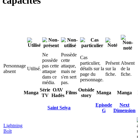
capacités
test:1
test:2
test:3
Ne
Possède
Cas
possède
cette
particulier,
Présent
Absent
Personnage
pas cette
attaque,
Utilisé.
détails sur la
sur la
de la
absent
attaque
mais ne
page du
fiche.
fiche.
dans ce
s'en sert
personnage.
média.
pas.
Série
OAV
Outside
Manga
Films
Manga
Manga
TV
Hadès
story
Episode
Next
Saint Seiya
G
Dimension
Lightning
Bolt