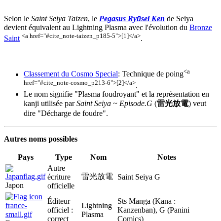
Selon le
Saint Seiya Taizen
, le
Pegasus Ryūsei Ken
de Seiya
devient équivalent au Lightning Plasma avec l'évolution du
Bronze
<a href="#cite_note-taizen_p185-5">[1]</a>
Saint
.
<a
Classement du Cosmo Special
: Technique de poing
href="#cite_note-cosmo_p213-6">[2]</a>
.
Le nom signifie "Plasma foudroyant" et la représentation en
kanji utilisée par
Saint Seiya ~ Episode.G
(
雷光放電
) veut
dire "Décharge de foudre".
Autres noms possibles
Pays
Type
Nom
Notes
Autre
雷光放電
écriture
Saint Seiya G
Japon
officielle
Éditeur
Sts Manga (Kana :
Lightning
officiel :
Kanzenban), G (Panini
Plasma
correct
Comics)