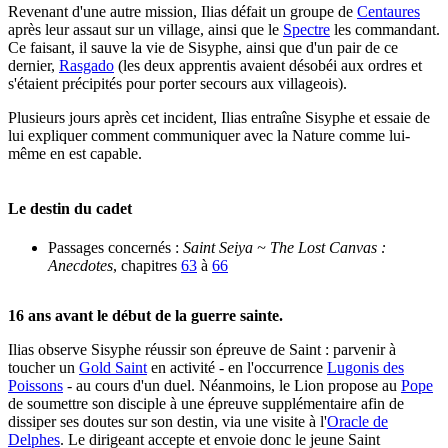
Revenant d'une autre mission, Ilias défait un groupe de
Centaures
après leur assaut sur un village, ainsi que le
Spectre
les commandant.
Ce faisant, il sauve la vie de Sisyphe, ainsi que d'un pair de ce
dernier,
Rasgado
(les deux apprentis avaient désobéi aux ordres et
s'étaient précipités pour porter secours aux villageois).
Plusieurs jours après cet incident, Ilias entraîne Sisyphe et essaie de
lui expliquer comment communiquer avec la Nature comme lui-
même en est capable.
Le destin du cadet
Passages concernés :
Saint Seiya ~ The Lost Canvas :
Anecdotes
, chapitres
63
à
66
16 ans avant le début de la guerre sainte.
Ilias observe Sisyphe réussir son épreuve de Saint : parvenir à
toucher un
Gold Saint
en activité - en l'occurrence
Lugonis des
Poissons
- au cours d'un duel. Néanmoins, le Lion propose au
Pope
de soumettre son disciple à une épreuve supplémentaire afin de
dissiper ses doutes sur son destin, via une visite à l'
Oracle de
Delphes
. Le dirigeant accepte et envoie donc le jeune Saint