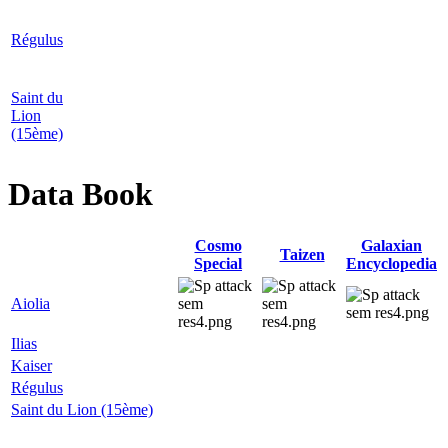
Régulus
Saint du
Lion
(15ème)
Data Book
Cosmo
Galaxian
Taizen
Special
Encyclopedia
Aiolia
Ilias
Kaiser
Régulus
Saint du Lion (15ème)