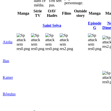
dans ce
s'en sert
personnage.
média.
pas.
Série
OAV
Outside
Manga
Films
Manga
Ma
TV
Hadès
story
Episode
N
Saint Seiya
G
Dime
Aiolia
Ilias
Kaiser
Régulus