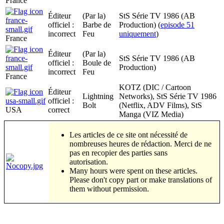
France
Éditeur
(Par la)
StS Série TV 1986 (AB
officiel :
Barbe de
Production) (
episode 51
incorrect
Feu
uniquement
)
France
Éditeur
(Par la)
StS Série TV 1986 (AB
officiel :
Boule de
Production)
incorrect
Feu
France
KOTZ (DIC / Cartoon
Éditeur
Lightning
Networks), StS Série TV 1986
officiel :
Bolt
(Netflix, ADV Films), StS
USA
correct
Manga (VIZ Media)
Les articles de ce site ont nécessité de
nombreuses heures de rédaction. Merci de ne
pas en recopier des parties sans
autorisation.
Many hours were spent on these articles.
Please don't copy part or make translations of
them without permission.