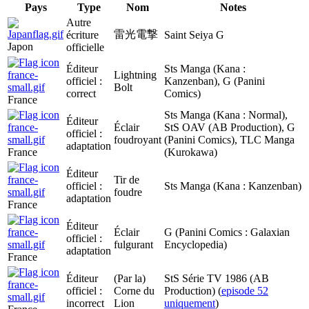
Pays
Type
Nom
Notes
Autre
雷光電撃
écriture
Saint Seiya G
Japon
officielle
Éditeur
Sts Manga (Kana :
Lightning
officiel :
Kanzenban), G (Panini
Bolt
correct
Comics)
France
Sts Manga (Kana : Normal),
Éditeur
Éclair
StS OAV (AB Production), G
officiel :
foudroyant
(Panini Comics), TLC Manga
adaptation
France
(Kurokawa)
Éditeur
Tir de
officiel :
Sts Manga (Kana : Kanzenban)
foudre
adaptation
France
Éditeur
Éclair
G (Panini Comics : Galaxian
officiel :
fulgurant
Encyclopedia)
adaptation
France
Éditeur
(Par la)
StS Série TV 1986 (AB
officiel :
Corne du
Production) (
episode 52
incorrect
Lion
uniquement
)