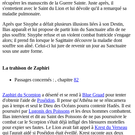
récupérer les manuscrits de la Guerre Sainte. Juste après, il
s'entretient avec le Saint du Lion et lui dévoile qu'il a remarqué sa
maladie pulmonaire.
Après que Sisyphe a défait plusieurs illusions liées à son Destin,
Ilias apparaît et lui propose de partir loin du Sanctuaire afin de ne
plus souffrir. Sisyphe refuse et un violent combat fratricide s'engage
alors; il prend fin lorsque le Sagittaire découvre la maladie dont
souffre son aîné. Celui-ci lui jure de revenir un jour au Sanctuaire
sous une autre forme.
La trahison de Zaphiri
Passages concernés : , chapitre
82
Zaphiri du Scorpion
a déserté et se rend à
Blue Graad
pour tenter
d'obtenir l'aide de
Poséidon
. Il pense qu'Athéna ne se réincarnera
pas à temps et seul le Dieu des Océans pourra contenir Hadès. Il est
poursuivi par
Lugonis des Poissons
et les deux hommes combattent.
Ilias intervient et dit au Saint des Poissons de ne pas poursuivre le
combat car le Scorpion s'était déjà infligé des blessures mortelles
pour expier ses fautes. Le Lion avait fait appel à
Krest du Verseau
qui l'aurait aidé si Poséidon était éveillé. Krest raconte aux deux