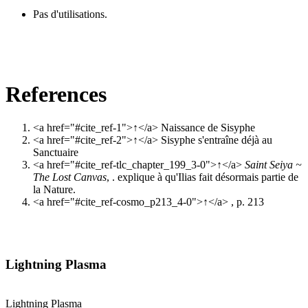
Pas d'utilisations.
References
<a href="#cite_ref-1">↑</a>
Naissance de Sisyphe
<a href="#cite_ref-2">↑</a>
Sisyphe s'entraîne déjà au
Sanctuaire
<a href="#cite_ref-tlc_chapter_199_3-0">↑</a>
Saint Seiya ~
The Lost Canvas
, . explique à qu'Ilias fait désormais partie de
la Nature.
<a href="#cite_ref-cosmo_p213_4-0">↑</a>
, p. 213
Lightning Plasma
Lightning Plasma