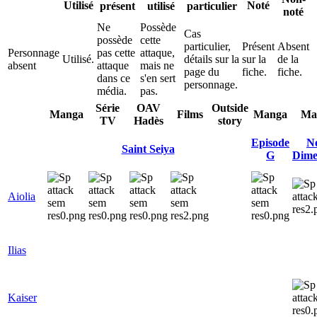
Ne
Possède
Cas
possède
cette
particulier,
Présent
Absent
Personnage
pas cette
attaque,
Utilisé.
détails sur la
sur la
de la
absent
attaque
mais ne
page du
fiche.
fiche.
dans ce
s'en sert
personnage.
média.
pas.
Série
OAV
Outside
Manga
Films
Manga
Ma
TV
Hadès
story
Episode
N
Saint Seiya
G
Dime
Aiolia
Ilias
Kaiser