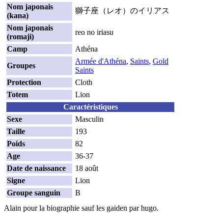
Nom japonais
獅子座（レオ）のイリアス
(kana)
Nom japonais
reo no iriasu
(romaji)
Camp
Athéna
Armée d'Athéna
,
Saints
,
Gold
Groupes
Saints
Protection
Cloth
Totem
Lion
Caractéristiques
Sexe
Masculin
Taille
193
Poids
82
Age
36-37
Date de naissance
18 août
Signe
Lion
Groupe sanguin
B
Alain pour la biographie sauf les gaiden par hugo.