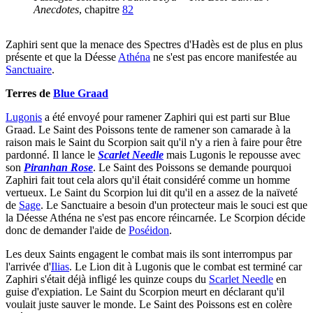
Anecdotes
, chapitre
82
Zaphiri sent que la menace des Spectres d'Hadès est de plus en plus
présente et que la Déesse
Athéna
ne s'est pas encore manifestée au
Sanctuaire
.
Terres de
Blue Graad
Lugonis
a été envoyé pour ramener Zaphiri qui est parti sur Blue
Graad. Le Saint des Poissons tente de ramener son camarade à la
raison mais le Saint du Scorpion sait qu'il n'y a rien à faire pour être
pardonné. Il lance le
Scarlet Needle
mais Lugonis le repousse avec
son
Piranhan Rose
. Le Saint des Poissons se demande pourquoi
Zaphiri fait tout cela alors qu'il était considéré comme un homme
vertueux. Le Saint du Scorpion lui dit qu'il en a assez de la naïveté
de
Sage
. Le Sanctuaire a besoin d'un protecteur mais le souci est que
la Déesse Athéna ne s'est pas encore réincarnée. Le Scorpion décide
donc de demander l'aide de
Poséidon
.
Les deux Saints engagent le combat mais ils sont interrompus par
l'arrivée d'
Ilias
. Le Lion dit à Lugonis que le combat est terminé car
Zaphiri s'était déjà infligé les quinze coups du
Scarlet Needle
en
guise d'expiation. Le Saint du Scorpion meurt en déclarant qu'il
voulait juste sauver le monde. Le Saint des Poissons est en colère