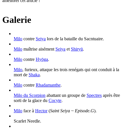
améliorer cet article !
Galerie
Milo
contre
Seiya
lors de la bataille du Sacntuaire.
Milo
maîtrise aisément
Seiya
et
Shiryū
.
Milo
contre
Hyōga
.
Milo
, furieux, attaque les trois renégats qui ont conduit à la
mort de
Shaka
.
Milo
contre
Rhadamanthe
.
Milo du Scorpion
abattant un groupe de
Spectres
après être
sorti de la glace du
Cocyte
.
Milo
face à
Hector
(
Saint Seiya ~ Episode.G
).
Scarlet Needle.