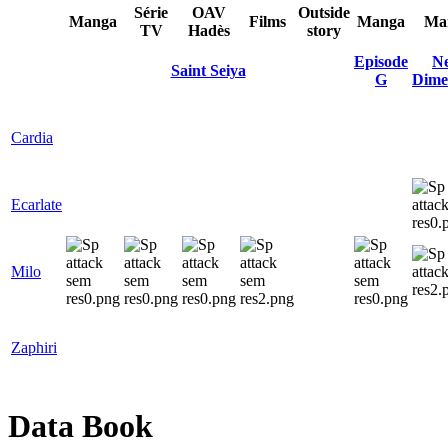
Série
OAV
Outside
Manga
Films
Manga
Ma
TV
Hadès
story
Episode
Ne
Saint Seiya
G
Dime
Cardia
Ecarlate
Milo
Zaphiri
Data Book