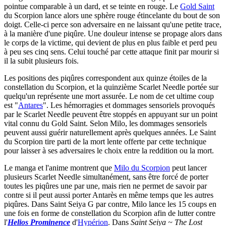
pointue comparable à un dard, et se teinte en rouge. Le
Gold Saint
du Scorpion lance alors une sphère rouge étincelante du bout de son
doigt. Celle-ci perce son adversaire en ne laissant qu'une petite trace,
à la manière d'une piqûre. Une douleur intense se propage alors dans
le corps de la victime, qui devient de plus en plus faible et perd peu
à peu ses cinq sens. Celui touché par cette attaque finit par mourir si
il la subit plusieurs fois.
Les positions des piqûres correspondent aux quinze étoiles de la
constellation du Scorpion, et la quinzième Scarlet Needle portée sur
quelqu'un représente une mort assurée. Le nom de cet ultime coup
est "
Antares
". Les hémorragies et dommages sensoriels provoqués
par le Scarlet Needle peuvent être stoppés en appuyant sur un point
vital connu du Gold Saint. Selon Milo, les dommages sensoriels
peuvent aussi guérir naturellement après quelques années. Le Saint
du Scorpion tire parti de la mort lente offerte par cette technique
pour laisser à ses adversaires le choix entre la reddition ou la mort.
Le manga et l'anime montrent que
Milo du Scorpion
peut lancer
plusieurs Scarlet Needle simultanément, sans être forcé de porter
toutes les piqûres une par une, mais rien ne permet de savoir par
contre si il peut aussi porter Antarès en même temps que les autres
piqûres. Dans Saint Seiya G par contre, Milo lance les 15 coups en
une fois en forme de constellation du Scorpion afin de lutter contre
l'
Helios Prominence
d'
Hypérion
. Dans
Saint Seiya ~ The Lost