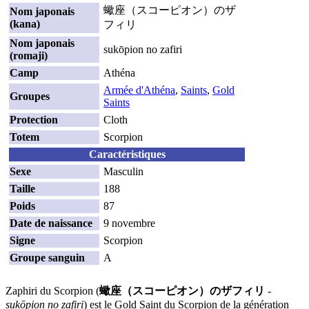
蠍座（スコーピオン）のザ
Nom japonais
(kana)
フィリ
Nom japonais
sukōpion no zafiri
(romaji)
Camp
Athéna
Armée d'Athéna
,
Saints
,
Gold
Groupes
Saints
Protection
Cloth
Totem
Scorpion
Caractéristiques
Sexe
Masculin
Taille
188
Poids
87
Date de naissance
9 novembre
Signe
Scorpion
Groupe sanguin
A
Zaphiri du Scorpion (
蠍座（スコーピオン）のザフィリ
-
sukōpion no zafiri
) est le Gold Saint du Scorpion de la génération