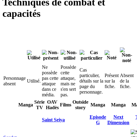
Techniques de combat et
capacités
test:1
Ne
Possède
Cas
possède
cette
particulier,
Présent
Absent
Personnage
pas cette
attaque,
Utilisé.
détails sur la
sur la
de la
absent
attaque
mais ne
page du
fiche.
fiche.
dans ce
s'en sert
personnage.
média.
pas.
Série
OAV
Outside
Manga
Films
Manga
Manga
M
TV
Hadès
story
Episode
Next
Saint Seiya
G
Dimension