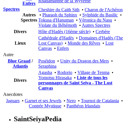
Rhadamanthe de la Wyverne
Enfers
Spectres
Cheshire du Caith Sith
•
Charon de l'Achéron
Autres
•
Pharaoh du Sphinx
•
Sylphide du Basilic
•
Spectres
Tokusa d'Hanuman
•
Véronica du Nasu
•
Violate du Béhémoth
•
Autres Spectres
Divers
Hôte d'Hadès (16ème siècle)
•
Cerbère
Cathédrale d'Hadès
•
Domaines d'Hadès (The
Lieux
Lost Canvas)
•
Monde des Rêves
•
Lost
Canvas
•
Enfers
Autre
Blue Graad
/
Poséidon
•
Unity du Dragon des Mers
•
Atlantis
Seraphina
Agasha
•
Rodorio
•
Village de Tenma
•
Yomotsu Hirasaka
•
Liste de tous les
Divers
personnages de Saint Seiya - The Lost
Canvas
Anecdotes
Jaguars
•
Garnet et ses Jewels
•
Nero
•
Tournoi de Catalania
•
Contrée Mystique
•
Panthéon Irlandais
SaintSeiyaPedia