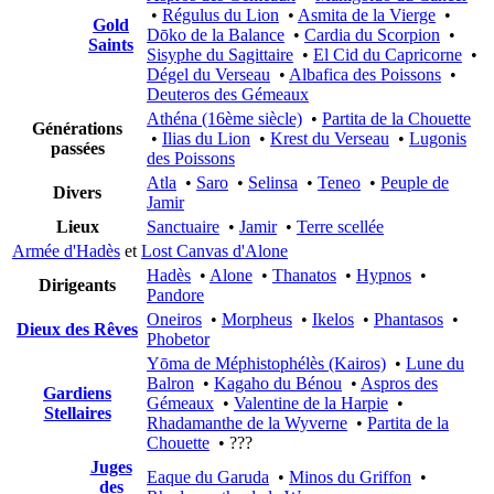
•
Régulus du Lion
•
Asmita de la Vierge
•
Gold
Dōko de la Balance
•
Cardia du Scorpion
•
Saints
Sisyphe du Sagittaire
•
El Cid du Capricorne
•
Dégel du Verseau
•
Albafica des Poissons
•
Deuteros des Gémeaux
Athéna (16ème siècle)
•
Partita de la Chouette
Générations
•
Ilias du Lion
•
Krest du Verseau
•
Lugonis
passées
des Poissons
Atla
•
Saro
•
Selinsa
•
Teneo
•
Peuple de
Divers
Jamir
Lieux
Sanctuaire
•
Jamir
•
Terre scellée
Armée d'Hadès
et
Lost Canvas d'Alone
Hadès
•
Alone
•
Thanatos
•
Hypnos
•
Dirigeants
Pandore
Oneiros
•
Morpheus
•
Ikelos
•
Phantasos
•
Dieux des Rêves
Phobetor
Yōma de Méphistophélès (Kairos)
•
Lune du
Balron
•
Kagaho du Bénou
•
Aspros des
Gardiens
Gémeaux
•
Valentine de la Harpie
•
Stellaires
Rhadamanthe de la Wyverne
•
Partita de la
Chouette
• ???
Juges
Eaque du Garuda
•
Minos du Griffon
•
des