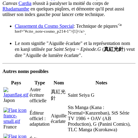
Canvas
Cardia
réussit à paralyser la moitié du corps de
Rhadamanthe
en quelques piqûres, et démontre qu'il peut aussi
utiliser son index gauche pour lancer cette technique.
<a
Classement du Cosmo Special
: Technique de piqures
href="#cite_note-cosmo_p214-1">[1]</a>
.
Le nom signifie "Aiguille écarlate" et la représentation nom
en kanji utilisée par
Saint Seiya ~ Episode.G
(
真紅光針
) veut
dire "Aiguille de lumière écarlate".
Autres noms possibles
Pays
Type
Nom
Notes
Autre
真紅光
écriture
Saint Seiya G
針
Japon
officielle
Sts Manga (Kana :
Éditeur
Normal+Kanzenban), StS Série
Aiguille
officiel :
TV 1986 + OAV (AB
écarlate
adaptation
Production), G (Panini Comics),
France
TLC Manga (Kurokawa)