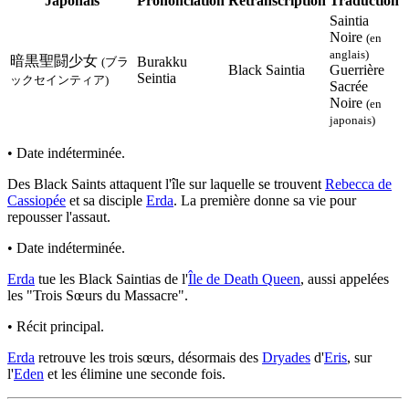
Japonais
Prononciation
Retranscription
Traduction
Saintia
Noire
(en
anglais)
暗黒聖闘少女
Burakku
(ブラ
Black Saintia
Guerrière
Seintia
ックセインティア)
Sacrée
Noire
(en
japonais)
• Date indéterminée.
Des Black Saints attaquent l'île sur laquelle se trouvent
Rebecca de
Cassiopée
et sa disciple
Erda
. La première donne sa vie pour
repousser l'assaut.
• Date indéterminée.
Erda
tue les Black Saintias de l'
Île de Death Queen
, aussi appelées
les "Trois Sœurs du Massacre".
• Récit principal.
Erda
retrouve les trois sœurs, désormais des
Dryades
d'
Eris
, sur
l'
Eden
et les élimine une seconde fois.