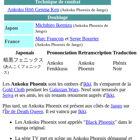
Technique de combat
Ankoku Hōō Genma Ken
(Ankoku Phoenix de Jango)
Doublage
Michihiro Ikemizu
(Ankoku Phoenix de
Japon
Jango)
Marc François
et
Serge Bourrier
France
(Ankoku Phoenix de Jango)
Japonais
Prononciation
Retranscription
Traduction
暗黒フェニックス
Ankoku
Ankoku
Phénix
(あんこくフェニック
Fenikkusu
Phoenix
Noir
ス)
Les
Ankoku Phoenix
sont les ombres d'
Ikki
. Ils s'emparent de la
Gold Cloth
pendant les
Galaxian Wars
. Neuf sont terrassés par
Seiya
et ses amis, les six restants retournent auprès d'
Ikki
.
Plus tard, un Ankoku Phoenix est présent aux côtés de
Jango
sur
l'
Île de Death Queen
. Il est vaincu par
Ikki
.
Les Ankoku Phoenix sont appelés "
Black Phoenix
" dans le
manga original.
La série TV met en scène un Ankoku Phoenix démasqué et