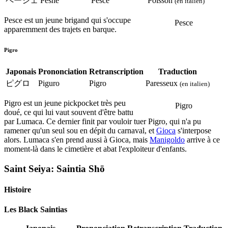
ペーシェ
Pēshe
Pesce
Poisson
(en italien)
Pesce est un jeune brigand qui s'occupe
Pesce
apparemment des trajets en barque.
Pigro
Japonais
Prononciation
Retranscription
Traduction
ピグロ
Piguro
Pigro
Paresseux
(en italien)
Pigro est un jeune pickpocket très peu
Pigro
doué, ce qui lui vaut souvent d'être battu
par Lumaca. Ce dernier finit par vouloir tuer Pigro, qui n'a pu
ramener qu'un seul sou en dépit du carnaval, et
Gioca
s'interpose
alors. Lumaca s'en prend aussi à Gioca, mais
Manigoldo
arrive à ce
moment-là dans le cimetière et abat l'exploiteur d'enfants.
Saint Seiya: Saintia Shō
Histoire
Les Black Saintias