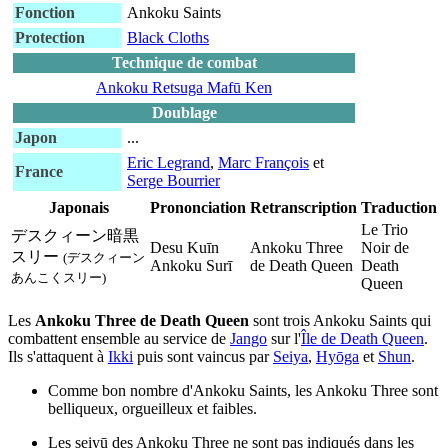
Fonction
Ankoku Saints
Protection
Black Cloths
Technique de combat
Ankoku Retsuga Mafū Ken
Doublage
Japon
...
Eric Legrand
,
Marc François
et
France
Serge Bourrier
Japonais
Prononciation
Retranscription
Traduction
Le Trio
デスクィーン暗黒
Desu Kuīn
Ankoku Three
Noir de
スリー
(デスクィーン
Ankoku Surī
de Death Queen
Death
あんこくスリー)
Queen
Les
Ankoku Three de Death Queen
sont trois Ankoku Saints qui
combattent ensemble au service de
Jango
sur l'
Île de Death Queen
.
Ils s'attaquent à
Ikki
puis sont vaincus par
Seiya
,
Hyōga
et
Shun
.
Comme bon nombre d'Ankoku Saints, les Ankoku Three sont
belliqueux, orgueilleux et faibles.
Les seiyū des Ankoku Three ne sont pas indiqués dans les