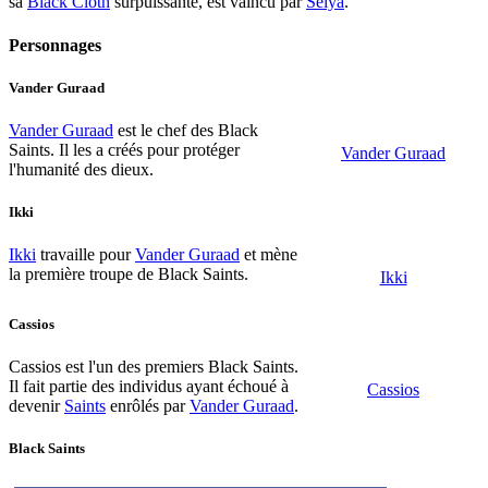
sa
Black Cloth
surpuissante, est vaincu par
Seiya
.
Personnages
Vander Guraad
Vander Guraad
est le chef des Black
Saints. Il les a créés pour protéger
Vander Guraad
l'humanité des dieux.
Ikki
Ikki
travaille pour
Vander Guraad
et mène
la première troupe de Black Saints.
Ikki
Cassios
Cassios est l'un des premiers Black Saints.
Il fait partie des individus ayant échoué à
Cassios
devenir
Saints
enrôlés par
Vander Guraad
.
Black Saints