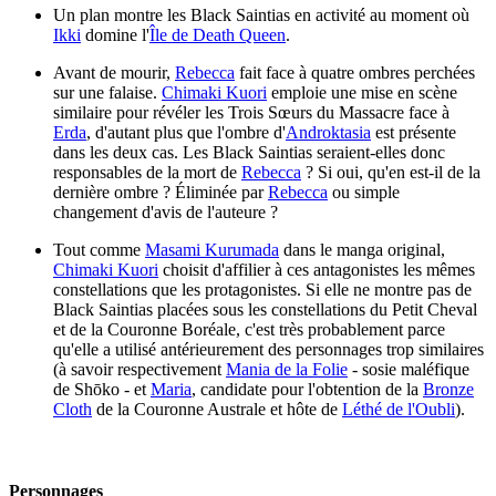
Un plan montre les Black Saintias en activité au moment où
Ikki
domine l'
Île de Death Queen
.
Avant de mourir,
Rebecca
fait face à quatre ombres perchées
sur une falaise.
Chimaki Kuori
emploie une mise en scène
similaire pour révéler les Trois Sœurs du Massacre face à
Erda
, d'autant plus que l'ombre d'
Androktasia
est présente
dans les deux cas. Les Black Saintias seraient-elles donc
responsables de la mort de
Rebecca
? Si oui, qu'en est-il de la
dernière ombre ? Éliminée par
Rebecca
ou simple
changement d'avis de l'auteure ?
Tout comme
Masami Kurumada
dans le manga original,
Chimaki Kuori
choisit d'affilier à ces antagonistes les mêmes
constellations que les protagonistes. Si elle ne montre pas de
Black Saintias placées sous les constellations du Petit Cheval
et de la Couronne Boréale, c'est très probablement parce
qu'elle a utilisé antérieurement des personnages trop similaires
(à savoir respectivement
Mania de la Folie
- sosie maléfique
de Shōko - et
Maria
, candidate pour l'obtention de la
Bronze
Cloth
de la Couronne Australe et hôte de
Léthé de l'Oubli
).
Personnages