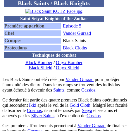
Black Saints / Black Knights
Saint Seiya: Knights of the Zodiac
Première apparition
Episode 5
Chef
Vander Guraad
Groupes
Black Saints
Protections
Black Cloths
Techniques de combat
Black Bomber
/
Onyx Bomber
Black Shield
/
Onyx Shield
Les Black Saints ont été créés par
Vander Guraad
pour protéger
l'humanité des dieux. Dans leurs rangs se trouvent des individus
ayant échoué à devenir des
Saints
, comme
Cassios
.
Ce dernier fait partie des quatre premiers Black Saints opérationnels
qui secondent
Ikki
après le vol de la
Gold Cloth
. Malgré leur faculté
d'absorber le
Cosmos
, ils sont terrassés par
Seiya
et ses amis et
achevés par les
Silver Saints
, à l'exception de
Cassios
.
Ces premiers affrontements permettent à
Vander Guraad
de finaliser
sa banque de
Cosmos
, qui contient toute l'énergie dérobée aux