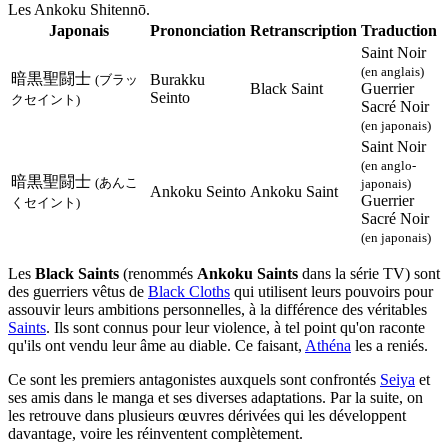
Les Ankoku Shitennō.
Japonais
Prononciation
Retranscription
Traduction
Saint Noir
(en anglais)
暗黒聖闘士
Burakku
(ブラッ
Black Saint
Guerrier
Seinto
クセイント)
Sacré Noir
(en japonais)
Saint Noir
(en anglo-
暗黒聖闘士
(あんこ
japonais)
Ankoku Seinto
Ankoku Saint
Guerrier
くセイント)
Sacré Noir
(en japonais)
Les
Black Saints
(renommés
Ankoku Saints
dans la série TV) sont
des guerriers vêtus de
Black Cloths
qui utilisent leurs pouvoirs pour
assouvir leurs ambitions personnelles, à la différence des véritables
Saints
. Ils sont connus pour leur violence, à tel point qu'on raconte
qu'ils ont vendu leur âme au diable. Ce faisant,
Athéna
les a reniés.
Ce sont les premiers antagonistes auxquels sont confrontés
Seiya
et
ses amis dans le manga et ses diverses adaptations. Par la suite, on
les retrouve dans plusieurs œuvres dérivées qui les développent
davantage, voire les réinventent complètement.