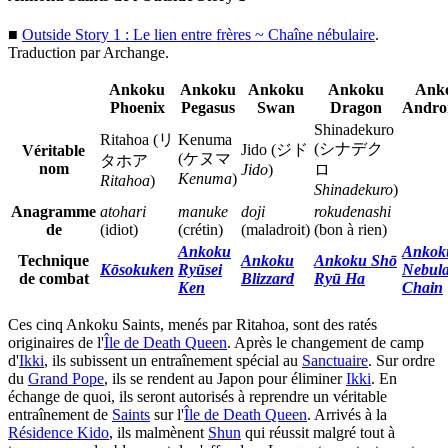
■
Outside Story 1 : Le lien entre frères ~ Chaîne nébulaire
.
Traduction par Archange.
Ankoku
Ankoku
Ankoku
Ankoku
Ank
Phoenix
Pegasus
Swan
Dragon
Andro
Shinadekuro
Ritahoa (リ
Kenuma
(シナデク
Jido (ジド
Véritable
(ケヌマ
タホア
nom
Jido
)
ロ
Kenuma
)
Ritahoa
)
Shinadekuro
)
Anagramme
atohari
manuke
doji
rokudenashi
de
(idiot)
(crétin)
(maladroit)
(bon à rien)
Ankoku
Ankok
Technique
Ankoku
Ankoku Shō
Kōsokuken
Ryūsei
Nebul
de combat
Blizzard
Ryū Ha
Ken
Chain
Ces cinq Ankoku Saints, menés par Ritahoa, sont des ratés
originaires de l'
Île de Death Queen
. Après le changement de camp
d'
Ikki
, ils subissent un entraînement spécial au
Sanctuaire
. Sur ordre
du
Grand Pope
, ils se rendent au Japon pour éliminer
Ikki
. En
échange de quoi, ils seront autorisés à reprendre un véritable
entraînement de
Saints
sur l'
Île de Death Queen
. Arrivés à la
Résidence Kido
, ils malmènent
Shun
qui réussit malgré tout à