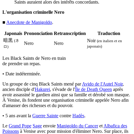
Saints auraient alors des intérêts concordants.
L'organisation criminelle Nero
■
Anecdote de Manigoldo
.
Japonais
Prononciation
Retranscription
Traduction
暗黒
Noir
(ネ
(en italien et en
Nero
Nero
japonais)
ロ)
Les Black Saints de Nero en train
de prendre un repas.
• Date indéterminée.
Un groupe de cinq Black Saints mené par
Avido de l'Autel Noir
,
ancien disciple d'
Hakurei
, s'évade de l'
Île de Death Queen
après
avoir assassiné le gardien ainsi que sa famille et dérobé son masque.
À Venise, ils fondent une organisation criminelle appelée Nero afin
d'amasser des richesses et du pouvoir.
• 5 ans avant la
Guerre Sainte
contre
Hadès
.
Le
Grand Pope
Sage
envoie
Manigoldo du Cancer
et
Albafica des
Poissons
à Venise avec pour mission d'éliminer Nero. Sur place, ils