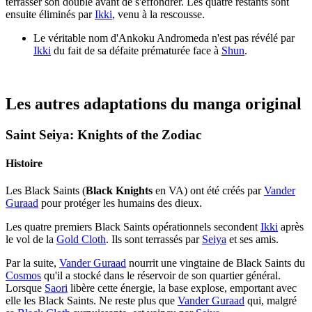
terrasser son double avant de s'effondrer. Les quatre restants sont
ensuite éliminés par
Ikki
, venu à la rescousse.
Le véritable nom d'Ankoku Andromeda n'est pas révélé par
Ikki
du fait de sa défaite prématurée face à
Shun
.
Les autres adaptations du manga original
Saint Seiya: Knights of the Zodiac
Histoire
Les Black Saints (
Black Knights
en VA) ont été créés par
Vander
Guraad
pour protéger les humains des dieux.
Les quatre premiers Black Saints opérationnels secondent
Ikki
après
le vol de la
Gold Cloth
. Ils sont terrassés par
Seiya
et ses amis.
Par la suite,
Vander Guraad
nourrit une vingtaine de Black Saints du
Cosmos
qu'il a stocké dans le réservoir de son quartier général.
Lorsque
Saori
libère cette énergie, la base explose, emportant avec
elle les Black Saints. Ne reste plus que
Vander Guraad
qui, malgré