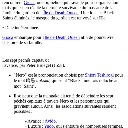
rencontrent
Gioca
, une orpheline qui travaille pour l'organisation
mais qui est en réalité la dernière survivante du massacre de la
famille du gardien de l'
Île de Death Queen
. Une fois les Black
Saints éliminés, le masque du gardien est renvoyé sur l'île.
• Date indéterminée.
Gioca
embarque pour l'
Île de Death Queen
afin de poursuivre
l'histoire de sa famille.
Les sept péchés capitaux :
l'avarice, par Peter Bruegel (1558).
"Nero" est la prononciation choisie par
Shiori Teshirogi
pour
le mot 暗黒
ankoku
, qui se lit "Black" une fois rattaché au
mot "Saint".
Il se peut que la mangaka ait tenté de dépeindre les sept
péchés capitaux à travers Nero et les personnages qui
gravitent autour. Ainsi, les associations suivantes seraient
possibles :
- Avarice :
Avido
.
- Luxure :
Yudo
, qui s'entoure de nombreuses femmes.