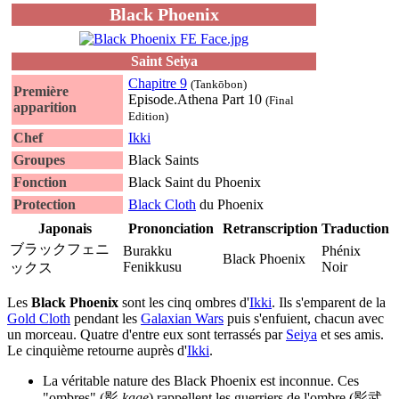
Black Phoenix
Saint Seiya
Chapitre 9
(Tankōbon)
Première
Episode.Athena Part 10
(Final
apparition
Edition)
Chef
Ikki
Groupes
Black Saints
Fonction
Black Saint du Phoenix
Protection
Black Cloth
du Phoenix
Japonais
Prononciation
Retranscription
Traduction
ブラックフェニ
Burakku
Phénix
Black Phoenix
Fenikkusu
Noir
ックス
Les
Black Phoenix
sont les cinq ombres d'
Ikki
. Ils s'emparent de la
Gold Cloth
pendant les
Galaxian Wars
puis s'enfuient, chacun avec
un morceau. Quatre d'entre eux sont terrassés par
Seiya
et ses amis.
Le cinquième retourne auprès d'
Ikki
.
La véritable nature des Black Phoenix est inconnue. Ces
"ombres" (影
kage
) rappellent les guerriers de l'ombre (影武