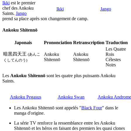
Ikki
est le premier
chef des Ankoku
Ikki
Jango
Saints.
Jango
prend sa place après son changement de camp.
Ankoku Shitennō
Japonais
Prononciation
Retranscription
Traduction
Les Quatre
暗黒四天王
Ankoku
Ankoku
Rois
(あんこ
Shitennō
Shitennō
Célestes
くしてんのう)
Noirs
Les
Ankoku Shitennō
sont les quatre plus puissants Ankoku
Saints.
Ankoku Pegasus
Ankoku Swan
Ankoku Androme
Les Ankoku Shitennō sont appelés "
Black Four
" dans le
manga d'origine.
La série TV renforce la ressemblance entre les Ankoku
Shitennō et les héros en faisant des premiers les quasi clones