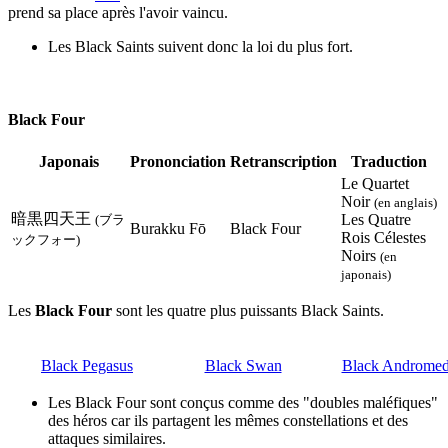
prend sa place après l'avoir vaincu.
Les Black Saints suivent donc la loi du plus fort.
Black Four
Japonais
Prononciation
Retranscription
Traduction
Le Quartet
Noir
(en anglais)
暗黒四天王
Les Quatre
(ブラ
Burakku Fō
Black Four
Rois Célestes
ックフォー)
Noirs
(en
japonais)
Les
Black Four
sont les quatre plus puissants Black Saints.
Black Pegasus
Black Swan
Black Androme
Les Black Four sont conçus comme des "doubles maléfiques"
des héros car ils partagent les mêmes constellations et des
attaques similaires.