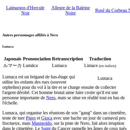
Laimargos d'Hercule
Allegre de la Baleine
Rusé du Corbeau 
Noir
Noire
Autres personnages affiliés à Nero
Lumaca
Japonais
Prononciation
Retranscription
Traduction
ルマーカ
Lumāca
Lumaca
Limace
(en italien)
Lumaca est un brigand de bas-étage qui
Lumaca
utilise les enfants des rues (souvent
orphelins) pour du vol à la tire et se charge ensuite de collecter
l'argent dérobé. Cet homme brutal aime faire croire qu'il est une
personne importante de
Nero
, mais se situe en réalité tout en bas de
l'échelle.
Lumaca, qui organise les réunions de son "gang" dans un cimetière,
tente de tuer
Pigro
et
Gioca
avec une hache un jour de carnaval peu
fructueux, mais
Manigoldo
, sur la piste de Nero, fait alors irruption
dans le cimetière. Le
Saint
du Cancer rappelle les âmes de ceux tués