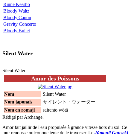
Rinne Kesshō
Bloody Waltz
Bloody Canon
Gravity Concerto
Bloody Bullet
Silent Water
Silent Water
Amor des Poissons
Nom
Silent Water
Nom japonais
サイレント・ウォーター
Nom en romaji
sairento wōtā
Rédigé par Archange.
Amor fait jaillir de l'eau propulsée à grande vitesse hors du sol. Ce
mur repousse quiconque tente de le traverser. Le
Jūmonji Ganseki