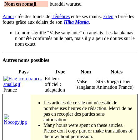
Nom en romaji
buraddi warutsu
Amor
crée des fouets de
Ténèbres
entre ses mains.
Eden
a brisé les
fouets grâce aux éclairs de son
Hilia Mastia
.
Le nom signifie "Valse sanglante" en anglais. Les katakanas
n'ont été confirmés nulle part, mais il y a peu de doutes sur le
nom exact.
Autres noms possibles
Pays
Type
Nom
Notes
Éditeur
Valse
StS Omega (Toei
officiel :
sanglante
Animation France)
France
adaptation
Les articles de ce site ont nécessité de
nombreuses heures de rédaction. Merci de ne
pas en recopier des parties sans
autorisation.
Many hours were spent on these articles.
Please don't copy part or make translations of
them without permission.