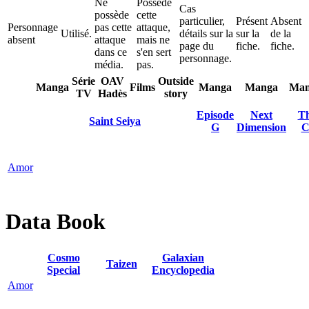
Ne
Possède
Cas
possède
cette
particulier,
Présent
Absent
Personnage
pas cette
attaque,
Utilisé.
détails sur la
sur la
de la
absent
attaque
mais ne
page du
fiche.
fiche.
dans ce
s'en sert
personnage.
média.
pas.
Série
OAV
Outside
Manga
Films
Manga
Manga
Man
TV
Hadès
story
Episode
Next
Th
Saint Seiya
G
Dimension
C
Amor
Data Book
Cosmo
Galaxian
Taizen
Special
Encyclopedia
Amor