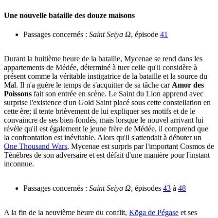
Une nouvelle bataille des douze maisons
Passages concernés :
Saint Seiya Ω
, épisode
41
Durant la huitième heure de la bataille, Mycenae se rend dans les
appartements de Médée, déterminé à tuer celle qu'il considère à
présent comme la véritable instigatrice de la bataille et la source du
Mal. Il n'a guère le temps de s'acquitter de sa tâche car
Amor des
Poissons
fait son entrée en scène. Le Saint du Lion apprend avec
surprise l'existence d'un Gold Saint placé sous cette constellation en
cette ère; il tente brièvement de lui expliquer ses motifs et de le
convaincre de ses bien-fondés, mais lorsque le nouvel arrivant lui
révèle qu'il est également le jeune frère de Médée, il comprend que
la confrontation est inévitable. Alors qu'il s'attendait à débuter un
One Thousand Wars
, Mycenae est surpris par l'important Cosmos de
Ténèbres de son adversaire et est défait d'une manière pour l'instant
inconnue.
Passages concernés :
Saint Seiya Ω
, épisodes
43
à
48
A la fin de la neuvième heure du conflit,
Kōga de Pégase
et ses