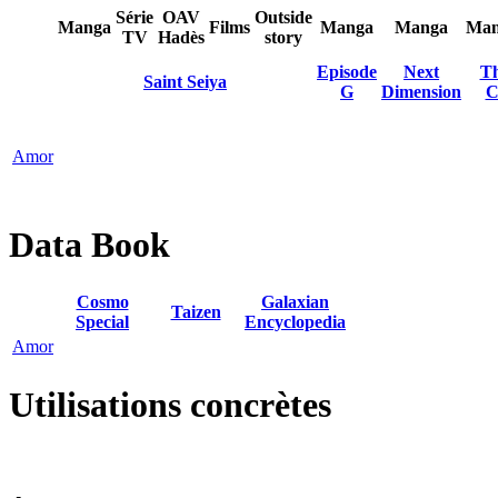
Série
OAV
Outside
Manga
Films
Manga
Manga
Man
TV
Hadès
story
Episode
Next
Th
Saint Seiya
G
Dimension
C
Amor
Data Book
Cosmo
Galaxian
Taizen
Special
Encyclopedia
Amor
Utilisations concrètes