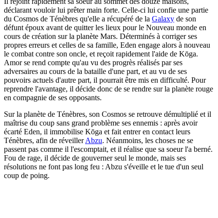
Il rejoint rapidement sa soeur au sommet des douze maisons,
déclarant vouloir lui prêter main forte. Celle-ci lui confie une partie
du Cosmos de Ténèbres qu'elle a récupéré de la
Galaxy
de son
défunt époux avant de quitter les lieux pour le Nouveau monde en
cours de création sur la planète Mars. Déterminés à corriger ses
propres erreurs et celles de sa famille, Eden engage alors à nouveau
le combat contre son oncle, et reçoit rapidement l'aide de Kōga.
Amor se rend compte qu'au vu des progrès réalisés par ses
adversaires au cours de la bataille d'une part, et au vu de ses
pouvoirs actuels d'autre part, il pourrait être mis en difficulté. Pour
reprendre l'avantage, il décide donc de se rendre sur la planète rouge
en compagnie de ses opposants.
Sur la planète de Ténèbres, son Cosmos se retrouve démultiplié et il
maîtrise du coup sans grand problème ses ennemis : après avoir
écarté Eden, il immobilise Kōga et fait entrer en contact leurs
Ténèbres, afin de réveiller
Abzu
. Néanmoins, les choses ne se
passent pas comme il l'escomptait, et il réalise que sa soeur l'a berné.
Fou de rage, il décide de gouverner seul le monde, mais ses
résolutions ne font pas long feu : Abzu s'éveille et le tue d'un seul
coup de poing.