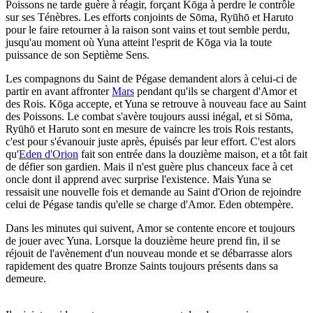
Poissons ne tarde guère à réagir, forçant Kōga à perdre le contrôle
sur ses Ténèbres. Les efforts conjoints de Sōma, Ryūhō et Haruto
pour le faire retourner à la raison sont vains et tout semble perdu,
jusqu'au moment où Yuna atteint l'esprit de Kōga via la toute
puissance de son Septième Sens.
Les compagnons du Saint de Pégase demandent alors à celui-ci de
partir en avant affronter
Mars
pendant qu'ils se chargent d'Amor et
des Rois. Kōga accepte, et Yuna se retrouve à nouveau face au Saint
des Poissons. Le combat s'avère toujours aussi inégal, et si Sōma,
Ryūhō et Haruto sont en mesure de vaincre les trois Rois restants,
c'est pour s'évanouir juste après, épuisés par leur effort. C'est alors
qu'
Eden d'Orion
fait son entrée dans la douzième maison, et a tôt fait
de défier son gardien. Mais il n'est guère plus chanceux face à cet
oncle dont il apprend avec surprise l'existence. Mais Yuna se
ressaisit une nouvelle fois et demande au Saint d'Orion de rejoindre
celui de Pégase tandis qu'elle se charge d'Amor. Eden obtempère.
Dans les minutes qui suivent, Amor se contente encore et toujours
de jouer avec Yuna. Lorsque la douzième heure prend fin, il se
réjouit de l'avènement d'un nouveau monde et se débarrasse alors
rapidement des quatre Bronze Saints toujours présents dans sa
demeure.