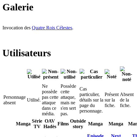
Galerie
Invocation des
Quatre Rois Célestes
.
Utilisateurs
Ne
Possède
Cas
possède
cette
particulier,
Présent
Absent
Personnage
pas cette
attaque,
Utilisé.
détails sur la
sur la
de la
absent
attaque
mais ne
page du
fiche.
fiche.
dans ce
s'en sert
personnage.
média.
pas.
Série
OAV
Outside
Manga
Films
Manga
Manga
Man
TV
Hadès
story
Episode
Next
Th