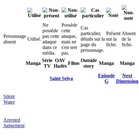
Ne
Possède
Cas
possède
cette
particulier,
Présent
Absent
Personnage
pas cette
attaque,
Utilisé.
détails sur la
sur la
de la
absent
attaque
mais ne
page du
fiche.
fiche.
dans ce
s'en sert
personnage.
média.
pas.
Série
OAV
Outside
Manga
Films
Manga
Manga
TV
Hadès
story
Episode
Next
Saint Seiya
G
Dimension
Silent
Water
Arrested
Judgement