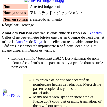
Nom
Arrested Judgement
Nom japonais
アレステッド・ジャッジメント
Nom en romaji
aresuteddo jajjimento
Rédigé par Archange
Amor des Poissons
enferme sa cible entre des lances de
Ténèbres
.
Celles-ci ne peuvent être brisées que par un Cosmos de Ténèbres, et
même la
Lumière
de
Kōga
, habituellement redoutable contre les
Ténèbres, est demeurée impuissante face à cette technique. Cet
arcane disparaît si Amor est vaincu.
Le nom signifie "Jugement arrêté". Les katakanas du nom
n'ont été confirmés nulle part, mais il y a peu de doutes sur le
nom exact.
Les articles de ce site ont nécessité de
nombreuses heures de rédaction. Merci de ne
pas en recopier des parties sans
autorisation.
Many hours were spent on these articles.
Please don't copy part or make translations of
them without permission.