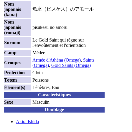
Nom
魚座（ピスケス）のアモール
japonais
(kana)
Nom
japonais
pisukesu no amōru
(romaji)
Le Gold Saint qui règne sur
Surnom
l'envoûtement et l'orientation
Camp
Médée
Armée d'Athéna (Omega)
,
Saints
Groupes
(Omega)
,
Gold Saints (Omega)
Protection
Cloth
Totem
Poissons
Élément(s)
Ténèbres, Eau
Caractéristiques
Sexe
Masculin
Doublage
Akira Ishida