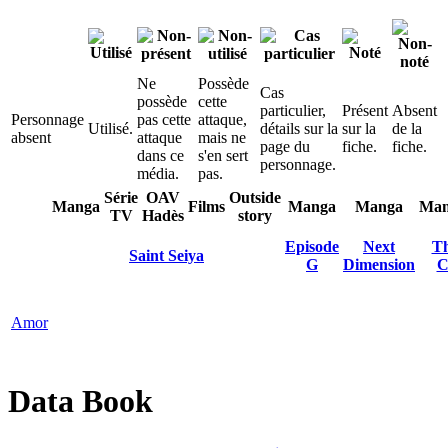
Ne
Possède
Cas
possède
cette
particulier,
Présent
Absent
Personnage
pas cette
attaque,
Utilisé.
détails sur la
sur la
de la
absent
attaque
mais ne
page du
fiche.
fiche.
dans ce
s'en sert
personnage.
média.
pas.
Série
OAV
Outside
Manga
Films
Manga
Manga
Man
TV
Hadès
story
Episode
Next
Th
Saint Seiya
G
Dimension
C
Amor
Data Book