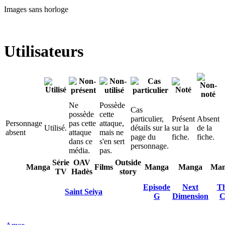
Images sans horloge
Utilisateurs
Ne
Possède
Cas
possède
cette
particulier,
Présent
Absent
Personnage
pas cette
attaque,
Utilisé.
détails sur la
sur la
de la
absent
attaque
mais ne
page du
fiche.
fiche.
dans ce
s'en sert
personnage.
média.
pas.
Série
OAV
Outside
Manga
Films
Manga
Manga
Man
TV
Hadès
story
Episode
Next
Th
Saint Seiya
G
Dimension
C