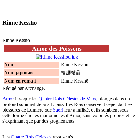
Rinne Kesshō
Rinne Kesshō
Amor des Poissons
Nom
Rinne Kesshō
Nom japonais
輪廻結晶
Nom en romaji
Rinne Kesshō
Rédigé par Archange.
Amor
invoque les
Quatre Rois Célestes de Mars
, plongés dans un
profond sommeil depuis 13 ans. Les Rois conservent cependant les
blessures de Lumière que
Saori
leur a infligé, et ils semblent sous
cette forme être les marionnettes d'Amor, sans volontés propres et ne
s'exprimant que par des grognements.
Les
Quatre Rois Célestes
ressuscités.