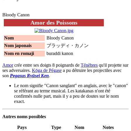
Bloody Canon
Amor des Poissons
Nom
Bloody Canon
Nom japonais
ブラッディ・カノン
Nom en romaji
buraddi kanon
Amor
crée entre ses doigts 8 poignards de
Ténèbres
qu'il projette sur
ses adversaires.
Kōga de Pégase
a pu détruire les projectiles avec
son
Pegasus Ryūsei Ken
.
Le nom signifie "Canon sanglant" en anglais, avec le "canon"
se référant au terme musical. Les katakanas n'ont été
confirmés nulle part, mais il y a peu de doutes sur le nom
exact.
Autres noms possibles
Pays
Type
Nom
Notes