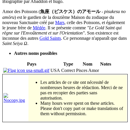
Biographie par Abaddon et hugo.
Amor des Poissons (
魚座（ピスケス）のアモール
-
pisukesu no
amōru
) est le gardien de la douzième Maison du zodiaque du
nouveau Sanctuaire créé par
Mars
, celle des Poissons, et également
le jeune frère de
Médée
. Il se présente comme
"Le Gold Saint qui
règne sur l'Envoûtement et sur l'Orientation"
. Son existence est
inconnue des autres
Gold Saints
. Ce personnage n'apparaît que dans
Saint Seiya Ω
.
Autres noms possibles
Pays
Type
Nom
Notes
USA
Correct
Pisces Amor
Les articles de ce site ont nécessité de
nombreuses heures de rédaction. Merci de ne
pas en recopier des parties sans
autorisation.
Many hours were spent on these articles.
Please don't copy part or make translations of
them without permission.