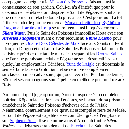
compagnons atteignent la
Maison des Poissons
, faisant ainsi la
connaissance de son gardien. Celui-ci n'a d'intérêt que pour le
Cosmos de Ténèbres dont dispose le Saint de Pégase, et souhaite
que ce dernier en relâche toute la puissance. C'est pourquoi il a tôt
fait de scinder le groupe en deux :
Sōma du Petit Lion
,
Ryūhō du
Dragon
et
Haruto du Loup
se retrouvent ainsi bloqués derrière le
Silent Water
. Puis le Saint des Poissons immobilise Kōga avec son
Arrested Judgement
avant d'avoir recours au
Rinne Kesshō
pour
invoquer les
Quatre Rois Célestes de Mars
face aux Saints du Petit
Lion, du Dragon et du Loup. Le Saint des Poissons se fait un malin
plaisir de préciser que tant le mur d'eau séparant les
Bronze Saints
que l'arcane paralysant celui de Pégase ne sont destructibles par
quelqu'un employant les Ténèbres.
Yuna de l'Aigle
est désormais la
seule à faire face au Gold Saint et se retrouve complètement
surclassée par son adversaire, qui joue avec elle. Pendant ce temps,
Sōma et ses compagnons sont à peine en meilleure posture face aux
Rois.
Au moment qu'il juge opportun, Amor transperce Yuna en pleine
poitrine. Kōga relâche alors ses Ténèbres, se libérant de sa prison et
empêchant le Saint des Poissons d'achever celle de l'Aigle.
Néanmoins, contrairement à ce qu'avait escompté le frère de Médée,
le Saint de Pégase est capable de se contrôler, grâce à l'emploi de
son
Septième Sens
. Il se détourne alors d'Amor, détruit le
Silent
Water
et se débarrasse rapidement de
Bacchus
. Le Saint des