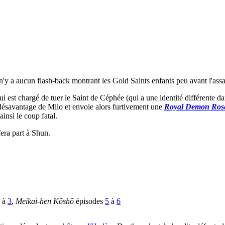
 n'y a aucun flash-back montrant les Gold Saints enfants peu avant l'ass
i est chargé de tuer le Saint de Céphée (qui a une identité différente dan
u désavantage de Milo et envoie alors furtivement une
Royal Demon Ros
insi le coup fatal.
era part à Shun.
à
3
,
Meikai-hen Kōshō
épisodes
5
à
6