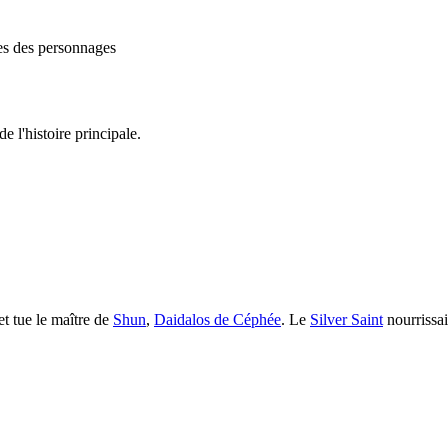
es des personnages
e l'histoire principale.
et tue le maître de
Shun
,
Daidalos de Céphée
. Le
Silver Saint
nourrissai