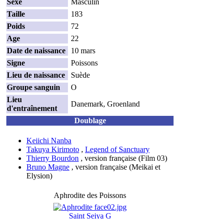
Sexe
Masculin
Taille
183
Poids
72
Age
22
Date de naissance
10 mars
Signe
Poissons
Lieu de naissance
Suède
Groupe sanguin
O
Lieu
Danemark, Groenland
d'entraînement
Doublage
Keiichi Nanba
Takuya Kirimoto
,
Legend of Sanctuary
Thierry Bourdon
, version française (Film 03)
Bruno Magne
, version française (Meikai et
Elysion)
Aphrodite des Poissons
Saint Seiya G