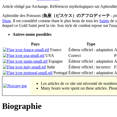
Article rédigé par Archange. Références mythologiques sur Aphrodite 
Aphrodite des Poissons (
魚座（ピスケス）のアフロディーテ
-
pi
Shun
. Il est considéré comme étant le plus beau de tous les
Saints
de s
duquel ce Gold Saint perd la vie. Son style de combat repose sur l'usa
Autres noms possibles
Pays
Type
France
Éditeur officiel : adaptation
A
USA
Correct
P
Espagne
Éditeur officiel : adaptation
A
Italie
Éditeur officiel : incorrect
F
Portugal
Éditeur officiel : adaptation
A
Les articles de ce site ont nécessité
Many hours were spent on these articles. Pleas
Biographie