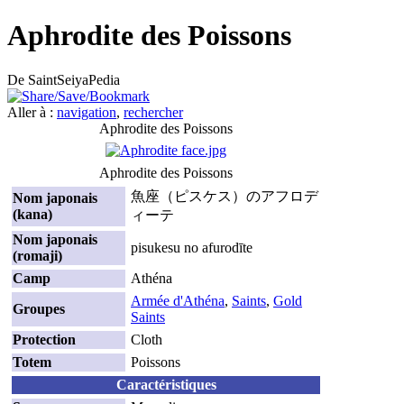
Aphrodite des Poissons
De SaintSeiyaPedia
Aller à :
navigation
,
rechercher
Aphrodite des Poissons
Aphrodite des Poissons
魚座（ピスケス）のアフロデ
Nom japonais
(kana)
ィーテ
Nom japonais
pisukesu no afurodīte
(romaji)
Camp
Athéna
Armée d'Athéna
,
Saints
,
Gold
Groupes
Saints
Protection
Cloth
Totem
Poissons
Caractéristiques