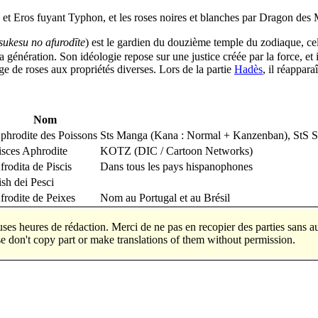
et Eros fuyant Typhon, et les roses noires et blanches par Dragon des 
sukesu no afurodīte
) est le gardien du douzième temple du zodiaque,
a génération. Son idéologie repose sur une justice créée par la force, et 
ge de roses aux propriétés diverses. Lors de la partie
Hadès
, il réappar
Nom
phrodite des Poissons
Sts Manga (Kana : Normal + Kanzenban), StS S
isces Aphrodite
KOTZ (DIC / Cartoon Networks)
frodita de Piscis
Dans tous les pays hispanophones
ish dei Pesci
frodite de Peixes
Nom au Portugal et au Brésil
 de nombreuses heures de rédaction. Merci de ne pas en re
e don't copy part or make translations of them without permission.