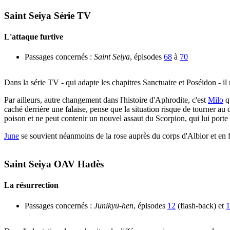
Saint Seiya Série TV
L'attaque furtive
Passages concernés :
Saint Seiya
, épisodes
68
à
70
Dans la série TV - qui adapte les chapitres Sanctuaire et Poséidon - il
Par ailleurs, autre changement dans l'histoire d'Aphrodite, c'est
Milo
qu
caché derrière une falaise, pense que la situation risque de tourner a
poison et ne peut contenir un nouvel assaut du Scorpion, qui lui porte a
June
se souvient néanmoins de la rose auprès du corps d'Albior et en f
Saint Seiya OAV Hadès
La résurrection
Passages concernés :
Jūnikyū-hen
, épisodes
12
(flash-back) et
1