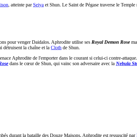
ison
, atteinte par
Seiya
et Shun. Le Saint de Pégase traverse le Temple
sons pour venger Daidalos. Aphrodite utilise ses
Royal Demon Rose
mai
ui détruisent la chaîne et la
Cloth
de Shun.
menace Aphrodite de l'emporter dans le courant si celui-ci contre-attaque.
Rose
dans le cœur de Shun, qui vainc son adversaire avec la
Nebula St
mbés durant la bataille des Douze Maisons, Aphrodite est ressuscité par