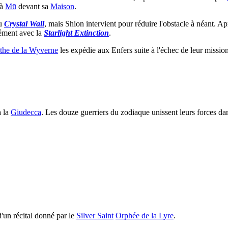
 à
Mū
devant sa
Maison
.
au
Crystal Wall
, mais Shion intervient pour réduire l'obstacle à néant. A
sément avec la
Starlight Extinction
.
he de la Wyverne
les expédie aux Enfers suite à l'échec de leur mission
à la
Giudecca
. Les douze guerriers du zodiaque unissent leurs forces da
d'un récital donné par le
Silver Saint
Orphée de la Lyre
.