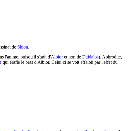
assinat de
Shion
.
s l'anime, puisqu'il s'agit d'
Albior
et non de
Daidalos
). Aphrodite,
e
qui érafle le bras d'Albior. Celui-ci se voit affaibli par l'effet du