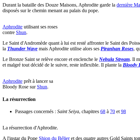
Durant la bataille des Douze Maisons, Aphrodite garde la
dernière Ma
disposés sur le chemin menant au palais du pope.
Aphrodite
utilisant ses roses
contre
Shun
.
Le Saint d'Andromède quant à lui est resté affronter le Saint des Pois
la
Thunder Wave
mais Aphrodite utilise alors ses
Piranhan Roses
, q
Le Bronze Saint se relève encore et enclenche le
Nebula Stream
. Il 
et malgré tout décidé de le suivre, reste inflexible. Il plante la
Bloody 
Aphrodite
prêt à lancer sa
Bloody Rose sur
Shun
.
La résurrection
Passages concernés :
Saint Seiya
, chapitres
68
à
70
et
98
La résurrection d'Aphrodite.
A l'instar du Pope
Shion du Bélier
et des quatre autres Gold Saints to