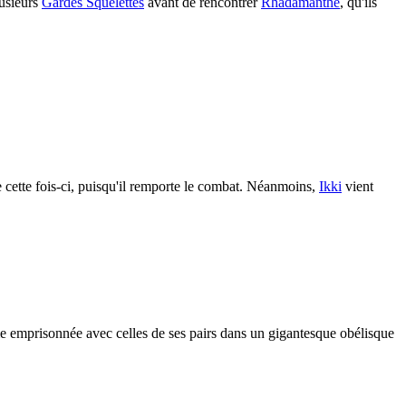
usieurs
Gardes Squelettes
avant de rencontrer
Rhadamanthe
, qu'ils
e cette fois-ci, puisqu'il remporte le combat. Néanmoins,
Ikki
vient
âme emprisonnée avec celles de ses pairs dans un gigantesque obélisque