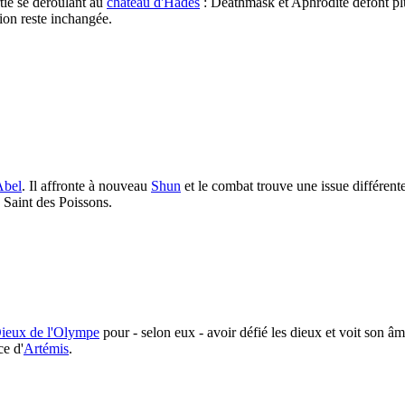
rtie se déroulant au
château d'Hadès
: Deathmask et Aphrodite défont pl
tion reste inchangée.
Abel
. Il affronte à nouveau
Shun
et le combat trouve une issue différent
 Saint des Poissons.
ieux de l'Olympe
pour - selon eux - avoir défié les dieux et voit son 
ce d'
Artémis
.