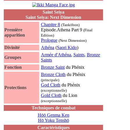
Saint Seiya
Saint Seiya: Next Dimension
Chapitre 8
(Tankōbon)
Première
Episode.Athena Part 9
(Final
apparition
Edition)
Prologue
(Next Dimension)
Divinité
Athéna
(
Saori Kido
)
Armée d'Athéna
,
Saints
,
Bronze
Groupes
Saints
Fonction
Bronze Saint
du Phénix
Bronze Cloth
du Phénix
(principale)
God Cloth
du Phénix
Protections
(exceptionnelle)
Gold Cloth
du Lion
(exceptionnelle)
Techniques de combat
Hōō Genma Ken
Hō Yoku Tenshō
Caractéristiques