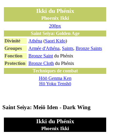
Ikki du Phénix
Phoenix Ikki
200px
Saint Seiya: Golden Age
Divinité
Athéna
(
Saori Kido
)
Groupes
Armée d'Athéna
,
Saints
,
Bronze Saints
Fonction
Bronze Saint
du Phénix
Protection
Bronze Cloth
du Phénix
Techniques de combat
Hōō Genma Ken
Hō Yoku Tenshō
Saint Seiya: Meiō Iden - Dark Wing
Ikki du Phénix
Phoenix Ikki