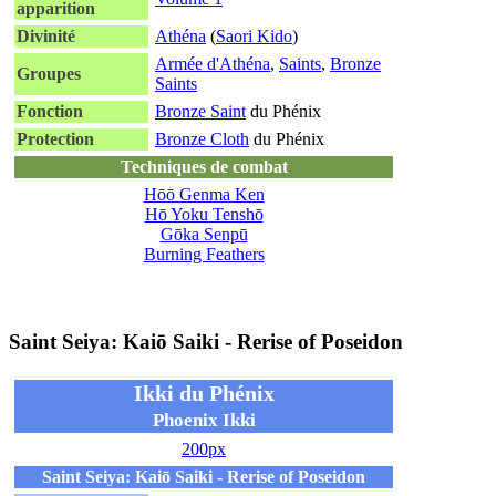
apparition
Divinité
Athéna
(
Saori Kido
)
Armée d'Athéna
,
Saints
,
Bronze
Groupes
Saints
Fonction
Bronze Saint
du Phénix
Protection
Bronze Cloth
du Phénix
Techniques de combat
Hōō Genma Ken
Hō Yoku Tenshō
Gōka Senpū
Burning Feathers
Saint Seiya: Kaiō Saiki - Rerise of Poseidon
Ikki du Phénix
Phoenix Ikki
200px
Saint Seiya: Kaiō Saiki - Rerise of Poseidon