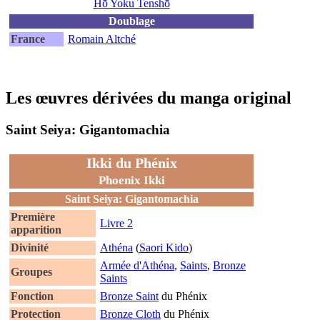
Hō Yoku Tenshō
Doublage
France
Romain Altché
Les œuvres dérivées du manga original
Saint Seiya: Gigantomachia
Ikki du Phénix
Phoenix Ikki
Saint Seiya: Gigantomachia
Première
Livre 2
apparition
Divinité
Athéna
(
Saori Kido
)
Armée d'Athéna
,
Saints
,
Bronze
Groupes
Saints
Fonction
Bronze Saint
du Phénix
Protection
Bronze Cloth
du Phénix