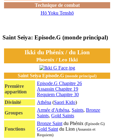
Technique de combat
Hō Yoku Tenshō
Saint Seiya: Episode.G (monde principal)
Ikki du Phénix / du Lion
Phoenix / Leo Ikki
Saint Seiya Episode.G
(monde principal)
Episode.G Chapitre 26
Première
Assassin Chapitre 19
apparition
Requiem Chapitre 30
Divinité
Athéna
(
Saori Kido
)
Armée d'Athéna
,
Saints
,
Bronze
Groupes
Saints
,
Gold Saints
Bronze Saint
du Phénix
(Episode.G)
Fonctions
Gold Saint
du Lion
(Assassin et
Requiem)