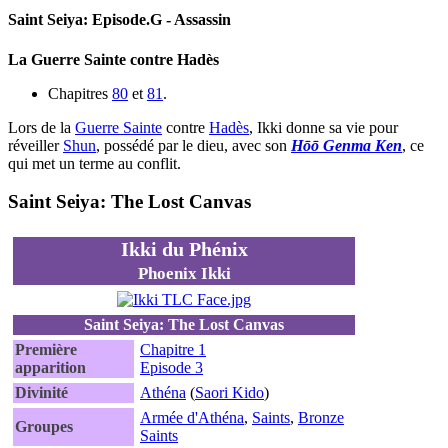
Saint Seiya: Episode.G - Assassin
La Guerre Sainte contre Hadès
Chapitres
80
et
81
.
Lors de la
Guerre Sainte
contre
Hadès
, Ikki donne sa vie pour
réveiller
Shun
, possédé par le dieu, avec son
Hōō Genma Ken
, ce
qui met un terme au conflit.
Saint Seiya: The Lost Canvas
Ikki du Phénix
Phoenix Ikki
Saint Seiya: The Lost Canvas
Première
Chapitre 1
apparition
Episode 3
Divinité
Athéna
(
Saori Kido
)
Armée d'Athéna
,
Saints
,
Bronze
Groupes
Saints