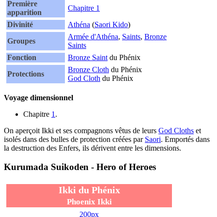
Première
Chapitre 1
apparition
Divinité
Athéna
(
Saori Kido
)
Armée d'Athéna
,
Saints
,
Bronze
Groupes
Saints
Fonction
Bronze Saint
du Phénix
Bronze Cloth
du Phénix
Protections
God Cloth
du Phénix
Voyage dimensionnel
Chapitre
1
.
On aperçoit Ikki et ses compagnons vêtus de leurs
God Cloths
et
isolés dans des bulles de protection créées par
Saori
. Emportés dans
la destruction des Enfers, ils dérivent entre les dimensions.
Kurumada Suikoden - Hero of Heroes
Ikki du Phénix
Phoenix Ikki
200px