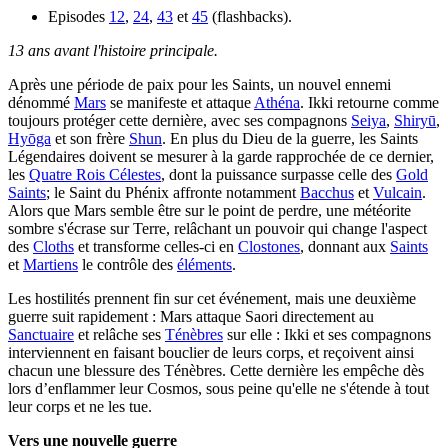
Episodes
12
,
24
,
43
et
45
(flashbacks).
13 ans avant l'histoire principale.
Après une période de paix pour les Saints, un nouvel ennemi
dénommé
Mars
se manifeste et attaque
Athéna
. Ikki retourne comme
toujours protéger cette dernière, avec ses compagnons
Seiya
,
Shiryū
,
Hyōga
et son frère
Shun
. En plus du Dieu de la guerre, les Saints
Légendaires doivent se mesurer à la garde rapprochée de ce dernier,
les
Quatre Rois Célestes
, dont la puissance surpasse celle des
Gold
Saints
; le Saint du Phénix affronte notamment
Bacchus
et
Vulcain
.
Alors que Mars semble être sur le point de perdre, une météorite
sombre s'écrase sur Terre, relâchant un pouvoir qui change l'aspect
des
Cloths
et transforme celles-ci en
Clostones
, donnant aux
Saints
et
Martiens
le contrôle des
éléments
.
Les hostilités prennent fin sur cet événement, mais une deuxième
guerre suit rapidement : Mars attaque Saori directement au
Sanctuaire
et relâche ses
Ténèbres
sur elle : Ikki et ses compagnons
interviennent en faisant bouclier de leurs corps, et reçoivent ainsi
chacun une blessure des Ténèbres. Cette dernière les empêche dès
lors d’enflammer leur Cosmos, sous peine qu'elle ne s'étende à tout
leur corps et ne les tue.
Vers une nouvelle guerre