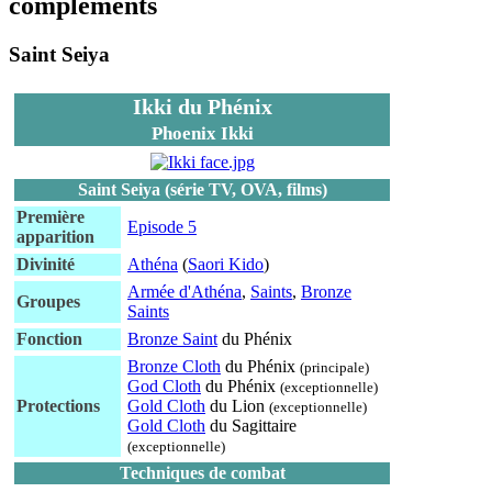
compléments
Saint Seiya
Ikki du Phénix
Phoenix Ikki
Saint Seiya (série TV, OVA, films)
Première
Episode 5
apparition
Divinité
Athéna
(
Saori Kido
)
Armée d'Athéna
,
Saints
,
Bronze
Groupes
Saints
Fonction
Bronze Saint
du Phénix
Bronze Cloth
du Phénix
(principale)
God Cloth
du Phénix
(exceptionnelle)
Protections
Gold Cloth
du Lion
(exceptionnelle)
Gold Cloth
du Sagittaire
(exceptionnelle)
Techniques de combat