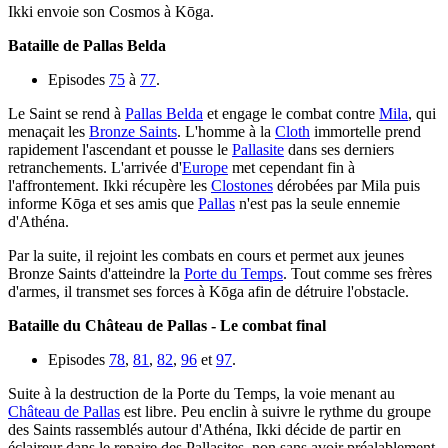
Ikki envoie son Cosmos à Kōga.
Bataille de Pallas Belda
Episodes
75
à
77
.
Le Saint se rend à
Pallas Belda
et engage le combat contre
Mila
, qui
menaçait les
Bronze Saints
. L'homme à la
Cloth
immortelle prend
rapidement l'ascendant et pousse le
Pallasite
dans ses derniers
retranchements. L'arrivée d'
Europe
met cependant fin à
l'affrontement. Ikki récupère les
Clostones
dérobées par Mila puis
informe Kōga et ses amis que
Pallas
n'est pas la seule ennemie
d'Athéna.
Par la suite, il rejoint les combats en cours et permet aux jeunes
Bronze Saints d'atteindre la
Porte du Temps
. Tout comme ses frères
d'armes, il transmet ses forces à Kōga afin de détruire l'obstacle.
Bataille du Château de Pallas - Le combat final
Episodes
78
,
81
,
82
,
96
et
97
.
Suite à la destruction de la Porte du Temps, la voie menant au
Château de Pallas
est libre. Peu enclin à suivre le rythme du groupe
des Saints rassemblés autour d'Athéna, Ikki décide de partir en
éclaireur dans le repaire des Pallasites, non sans avoir préalablement