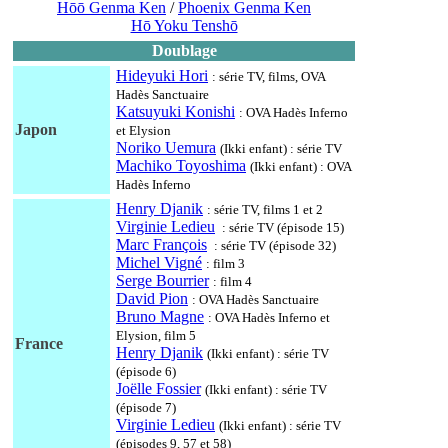
Hōō Genma Ken
/
Phoenix Genma Ken
Hō Yoku Tenshō
Doublage
Hideyuki Hori
: série TV, films, OVA
Hadès Sanctuaire
Katsuyuki Konishi
: OVA Hadès Inferno
Japon
et Elysion
Noriko Uemura
(Ikki enfant) : série TV
Machiko Toyoshima
(Ikki enfant) : OVA
Hadès Inferno
Henry Djanik
: série TV, films 1 et 2
Virginie Ledieu
: série TV (épisode 15)
Marc François
: série TV (épisode 32)
Michel Vigné
: film 3
Serge Bourrier
: film 4
David Pion
: OVA Hadès Sanctuaire
Bruno Magne
: OVA Hadès Inferno et
Elysion, film 5
France
Henry Djanik
(Ikki enfant) : série TV
(épisode 6)
Joëlle Fossier
(Ikki enfant) : série TV
(épisode 7)
Virginie Ledieu
(Ikki enfant) : série TV
(épisodes 9, 57 et 58)