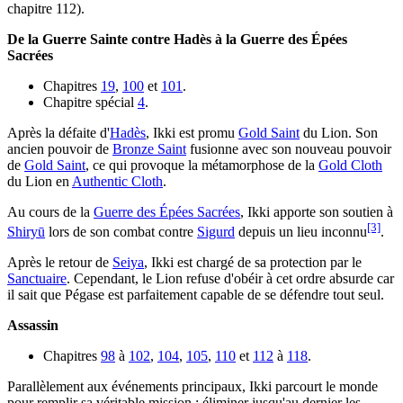
chapitre 112).
De la Guerre Sainte contre Hadès à la Guerre des Épées
Sacrées
Chapitres
19
,
100
et
101
.
Chapitre spécial
4
.
Après la défaite d'
Hadès
, Ikki est promu
Gold Saint
du Lion. Son
ancien pouvoir de
Bronze Saint
fusionne avec son nouveau pouvoir
de
Gold Saint
, ce qui provoque la métamorphose de la
Gold Cloth
du Lion en
Authentic Cloth
.
Au cours de la
Guerre des Épées Sacrées
, Ikki apporte son soutien à
[3]
Shiryū
lors de son combat contre
Sigurd
depuis un lieu inconnu
.
Après le retour de
Seiya
, Ikki est chargé de sa protection par le
Sanctuaire
. Cependant, le Lion refuse d'obéir à cet ordre absurde car
il sait que Pégase est parfaitement capable de se défendre tout seul.
Assassin
Chapitres
98
à
102
,
104
,
105
,
110
et
112
à
118
.
Parallèlement aux événements principaux, Ikki parcourt le monde
pour remplir sa véritable mission : éliminer jusqu'au dernier les