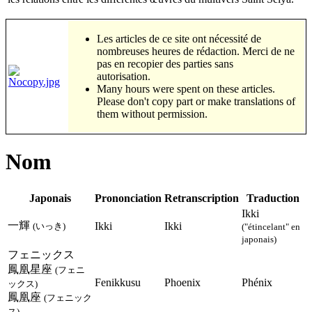
Les articles de ce site ont nécessité de
nombreuses heures de rédaction. Merci de ne
pas en recopier des parties sans
autorisation.
Many hours were spent on these articles.
Please don't copy part or make translations of
them without permission.
Nom
Japonais
Prononciation
Retranscription
Traduction
Ikki
一輝
Ikki
Ikki
(いっき)
("étincelant" en
japonais)
フェニックス
鳳凰星座
(フェニ
Fenikkusu
Phoenix
Phénix
ックス)
鳳凰座
(フェニック
ス)