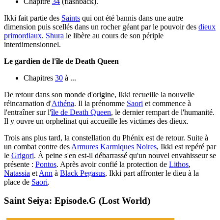
Chapitre
34
(flashback).
Ikki fait partie des
Saints
qui ont été bannis dans une autre
dimension puis scellés dans un rocher géant par le pouvoir des
dieux
primordiaux
.
Shura
le libère au cours de son périple
interdimensionnel.
Le gardien de l'île de Death Queen
Chapitres
30
à ...
De retour dans son monde d'origine, Ikki recueille la nouvelle
réincarnation d'
Athéna
. Il la prénomme
Saori
et commence à
l'entraîner sur l'
île de Death Queen
, le dernier rempart de l'humanité.
Il y ouvre un orphelinat qui accueille les victimes des dieux.
Trois ans plus tard, la constellation du Phénix est de retour. Suite à
un combat contre des
Armures Karmiques Noires
, Ikki est repéré par
le
Grigori
. À peine s'en est-il débarrassé qu'un nouvel envahisseur se
présente :
Pontos
. Après avoir confié la protection de
Lithos
,
Natassia
et
Ann
à
Black Pegasus
, Ikki part affronter le dieu à la
place de
Saori
.
Saint Seiya: Episode.G (Lost World)