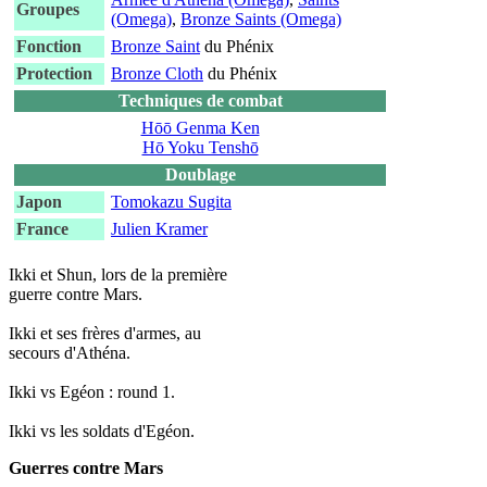
Groupes
(Omega)
,
Bronze Saints (Omega)
Fonction
Bronze Saint
du Phénix
Protection
Bronze Cloth
du Phénix
Techniques de combat
Hōō Genma Ken
Hō Yoku Tenshō
Doublage
Japon
Tomokazu Sugita
France
Julien Kramer
Ikki et Shun, lors de la première
guerre contre Mars.
Ikki et ses frères d'armes, au
secours d'Athéna.
Ikki vs Egéon : round 1.
Ikki vs les soldats d'Egéon.
Guerres contre Mars