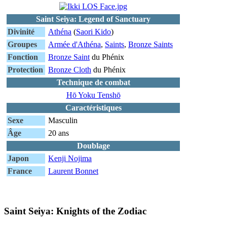
Saint Seiya: Legend of Sanctuary
Divinité
Athéna
(
Saori Kido
)
Groupes
Armée d'Athéna
,
Saints
,
Bronze Saints
Fonction
Bronze Saint
du Phénix
Protection
Bronze Cloth
du Phénix
Technique de combat
Hō Yoku Tenshō
Caractéristiques
Sexe
Masculin
Âge
20 ans
Doublage
Japon
Kenji Nojima
France
Laurent Bonnet
Saint Seiya: Knights of the Zodiac