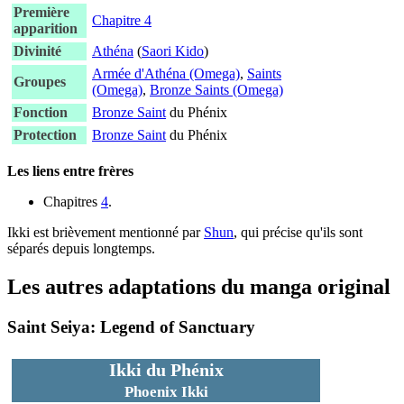
Première
Chapitre 4
apparition
Divinité
Athéna
(
Saori Kido
)
Armée d'Athéna (Omega)
,
Saints
Groupes
(Omega)
,
Bronze Saints (Omega)
Fonction
Bronze Saint
du Phénix
Protection
Bronze Saint
du Phénix
Les liens entre frères
Chapitres
4
.
Ikki est brièvement mentionné par
Shun
, qui précise qu'ils sont
séparés depuis longtemps.
Les autres adaptations du manga original
Saint Seiya: Legend of Sanctuary
Ikki du Phénix
Phoenix Ikki