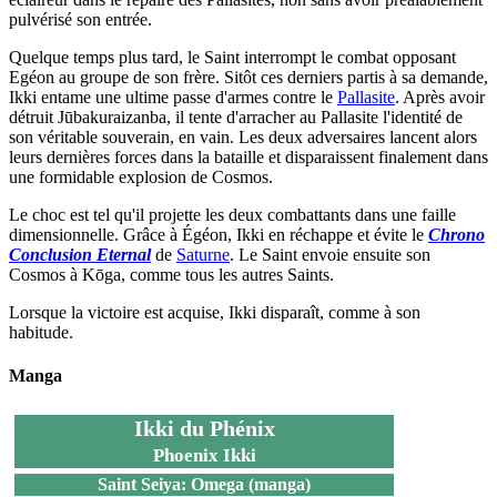
pulvérisé son entrée.
Quelque temps plus tard, le Saint interrompt le combat opposant
Egéon au groupe de son frère. Sitôt ces derniers partis à sa demande,
Ikki entame une ultime passe d'armes contre le
Pallasite
. Après avoir
détruit Jūbakuraizanba, il tente d'arracher au Pallasite l'identité de
son véritable souverain, en vain. Les deux adversaires lancent alors
leurs dernières forces dans la bataille et disparaissent finalement dans
une formidable explosion de Cosmos.
Le choc est tel qu'il projette les deux combattants dans une faille
dimensionnelle. Grâce à Égéon, Ikki en réchappe et évite le
Chrono
Conclusion Eternal
de
Saturne
. Le Saint envoie ensuite son
Cosmos à Kōga, comme tous les autres Saints.
Lorsque la victoire est acquise, Ikki disparaît, comme à son
habitude.
Manga
Ikki du Phénix
Phoenix Ikki
Saint Seiya: Omega (manga)