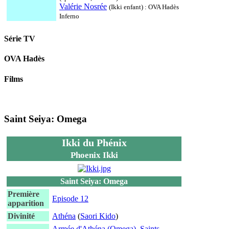
Valérie Nosrée
(Ikki enfant) : OVA Hadès
Inferno
Série TV
OVA Hadès
Films
Saint Seiya: Omega
Ikki du Phénix
Phoenix Ikki
Saint Seiya: Omega
Première
Episode 12
apparition
Divinité
Athéna
(
Saori Kido
)
Armée d'Athéna (Omega)
,
Saints