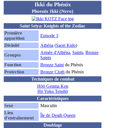
Ikki du Phénix
Phoenix Ikki (Nero)
Saint Seiya: Knights of the Zodiac
Première
Episode 3
apparition
Divinité
Athéna
(
Saori Kido
)
Armée d'Athéna
,
Saints
,
Bronze
Groupes
Saints
Fonction
Bronze Saint
du Phénix
Protection
Bronze Cloth
du Phénix
Techniques de combat
Hōō Genma Ken
Hō Yoku Tenshō
Caractéristiques
Sexe
Masculin
Lieu
Île de Death Queen
d'entraînement
Doublage