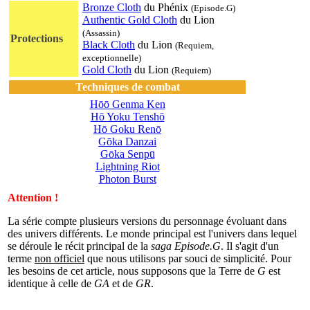
Bronze Cloth
du Phénix
(Episode.G)
Authentic Gold Cloth
du Lion
(Assassin)
Protections
Black Cloth
du Lion
(Requiem,
exceptionnelle)
Gold Cloth
du Lion
(Requiem)
Techniques de combat
Hōō Genma Ken
Hō Yoku Tenshō
Hō Goku Renō
Gōka Danzai
Gōka Senpū
Lightning Riot
Photon Burst
Attention !
La série compte plusieurs versions du personnage évoluant dans
des univers différents. Le monde principal est l'univers dans lequel
se déroule le récit principal de la
saga Episode.G
. Il s'agit d'un
terme
non officiel
que nous utilisons par souci de simplicité. Pour
les besoins de cet article, nous supposons que la Terre de
G
est
identique à celle de
GA
et de
GR
.