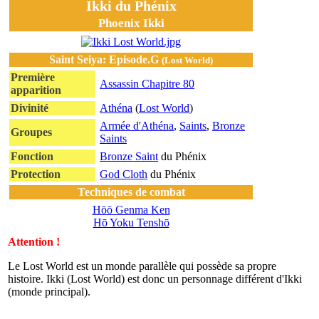
Ikki du Phénix
Phoenix Ikki
Saint Seiya: Episode.G
(Lost World)
Première
Assassin Chapitre 80
apparition
Divinité
Athéna
(
Lost World
)
Armée d'Athéna
,
Saints
,
Bronze
Groupes
Saints
Fonction
Bronze Saint
du Phénix
Protection
God Cloth
du Phénix
Techniques de combat
Hōō Genma Ken
Hō Yoku Tenshō
Attention !
Le Lost World est un monde parallèle qui possède sa propre
histoire. Ikki (Lost World) est donc un personnage différent d'Ikki
(monde principal).