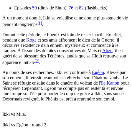
Episodes
59
(dires de Shun),
76
et
82
(flashbacks).
À un moment donné, Ikki se volatilise et ne donne plus signe de vie
[1]
pendant longtemps
.
Durant cette période, le Phénix est loin de rester inactif. En effet,
pendant que
Kōga
et ses amis affrontent le dieu de la Guerre, il
découvre l'existence d'un ennemi mystérieux et commence à le
traquer. À l'issue des défaites consécutives de Mars et
Abzu
, il est
guéri de sa blessure des Ténèbres, tandis que sa Cloth retrouve son
[2]
apparence initiale
.
Au cours de ses recherches, Ikki est confronté à
Egéon
. Blessé par
son ennemi, il réussit néanmoins à ébrécher son Jūbakuraizanba. Le
Saint se réfugie ensuite dans le cratère du volcan de l'
île Kanon
pour
récupérer. Cependant, Egéon ne compte pas en rester là et envoie
une troupe sur l'île pour porter le coup de grâce à Ikki, sans succès.
Désormais revigoré, le Phénix est prêt à reprendre son envol.
Ikki vs Mila.
Ikki vs Egéon : round 2.