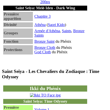
200px
Saint Seiya: Meiō Iden - Dark Wing
Première
Chapitre 3
apparition
Divinité
Athéna
(
Saori Kido
)
Armée d'Athéna
,
Saints
,
Bronze
Groupes
Saints
Fonction
Bronze Saint
du Phénix
Bronze Cloth
du Phénix
Protections
God Cloth
du Phénix
Saint Seiya - Les Chevaliers du Zodiaque : Time
Odyssey
Ikki du Phénix
Saint Seiya: Time Odyssey
Première
Volume 1