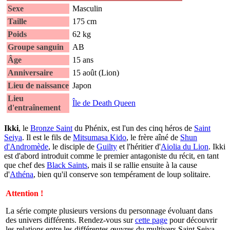
Sexe
Masculin
Taille
175 cm
Poids
62 kg
Groupe sanguin
AB
Âge
15 ans
Anniversaire
15 août (Lion)
Lieu de naissance
Japon
Lieu
Île de Death Queen
d'entraînement
Ikki
, le
Bronze Saint
du Phénix, est l'un des cinq héros de
Saint
Seiya
. Il est le fils de
Mitsumasa Kido
, le frère aîné de
Shun
d'Andromède
, le disciple de
Guilty
et l'héritier d'
Aiolia du Lion
. Ikki
est d'abord introduit comme le premier antagoniste du récit, en tant
que chef des
Black Saints
, mais il se rallie ensuite à la cause
d'
Athéna
, bien qu'il conserve son tempérament de loup solitaire.
Attention !
La série compte plusieurs versions du personnage évoluant dans
des univers différents. Rendez-vous sur
cette page
pour découvrir
les relations entre les différentes œuvres du multivers Saint Seiya.