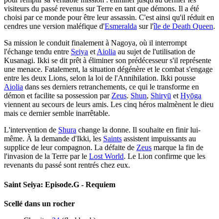
visiteurs du passé revenus sur Terre en tant que démons. Il a été
choisi par ce monde pour être leur assassin. C'est ainsi qu'il réduit en
cendres une version maléfique d'
Esmeralda
sur l'
île de Death Queen
.
Sa mission le conduit finalement à Nagoya, où il interrompt
l'échange tendu entre
Seiya
et
Aiolia
au sujet de l'utilisation de
Kusanagi. Ikki se dit prêt à éliminer son prédécesseur s'il représente
une menace. Fatalement, la situation dégénère et le combat s'engage
entre les deux Lions, selon la loi de l'Annihilation. Ikki pousse
Aiolia
dans ses derniers retranchements, ce qui le transforme en
démon et facilite sa possession par
Zeus
.
Shun
,
Shiryū
et
Hyōga
viennent au secours de leurs amis. Les cinq héros malmènent le dieu
mais ce dernier semble inarrêtable.
L'intervention de
Shura
change la donne. Il souhaite en finir lui-
même. À la demande d'Ikki, les
Saints
assistent impuissants au
supplice de leur compagnon. La défaite de
Zeus
marque la fin de
l'invasion de la Terre par le
Lost World
. Le Lion confirme que les
revenants du passé sont rentrés chez eux.
Saint Seiya: Episode.G - Requiem
Scellé dans un rocher