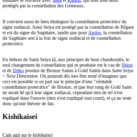
similaire se retrouve avec
Saga
et
Kanon
, qui sont tous deux
protégés par la constellation des Gémeaux.
Il convient aussi de bien distinguer la constellation protectrice du
signe zodiacal. Ainsi Seiya est protégé par la constellation de Pégase
et est du signe du Sagittaire, tandis que pour
Aiolos
, la constellation
du Sagittaire sert à la fois de signe zodiacal et de constellation
protectrice.
En dehors de Saint Seiya Ω, aux principes de base chamboulés, le
seul changement de constellation qui se produise est le cas de
Shion
et de
Dōko
promus de Bronze Saints à Gold Saints dans
Saint Seiya
~ Next Dimension
. On pourrait dès lors être tenté d'imaginer que
ceci est possible si on part sur le principe d'une "véritable
constellation protectrice" de Bronze, et que leur rang de Gold Saint
ne serait lié qu'à leur signe zodiacal, cependant rien de tel n'est
expliqué dans l'oeuvre (rien n'est expliqué tout court), et ça ne reste
donc qu'une théorie de fan.
Kishikaisei
Cain agit sur le
kishikaisei