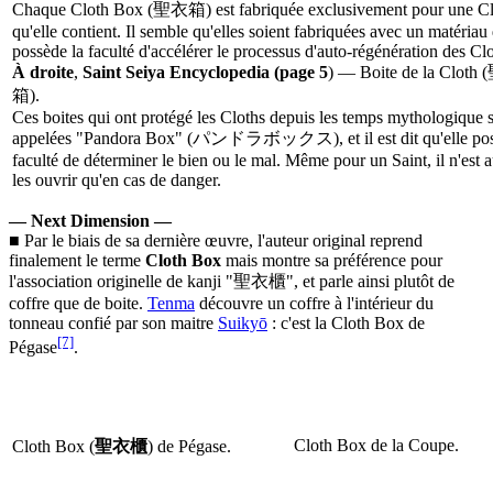
Chaque Cloth Box (聖衣箱) est fabriquée exclusivement pour une Cl
qu'elle contient. Il semble qu'elles soient fabriquées avec un matériau
possède la faculté d'accélérer le processus d'auto-régénération des Clo
À droite
,
Saint Seiya Encyclopedia (page 5
) — Boite de la Clot
箱).
Ces boites qui ont protégé les Cloths depuis les temps mythologique 
appelées "Pandora Box" (パンドラボックス), et il est dit qu'elle pos
faculté de déterminer le bien ou le mal. Même pour un Saint, il n'est a
les ouvrir qu'en cas de danger.
— Next Dimension —
■ Par le biais de sa dernière œuvre, l'auteur original reprend
finalement le terme
Cloth Box
mais montre sa préférence pour
l'association originelle de kanji "聖衣櫃", et parle ainsi plutôt de
coffre que de boite.
Tenma
découvre un coffre à l'intérieur du
tonneau confié par son maitre
Suikyō
: c'est la Cloth Box de
[7]
Pégase
.
Cloth Box de la Coupe.
Cloth Box (
聖衣櫃
) de Pégase.