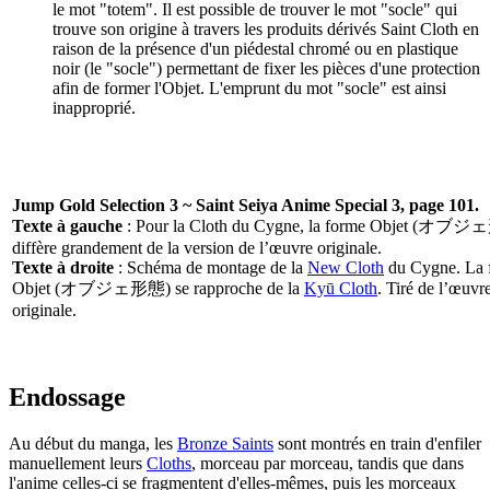
le mot "totem". Il est possible de trouver le mot "socle" qui
trouve son origine à travers les produits dérivés Saint Cloth en
raison de la présence d'un piédestal chromé ou en plastique
noir (le "socle") permettant de fixer les pièces d'une protection
afin de former l'Objet. L'emprunt du mot "socle" est ainsi
inapproprié.
Jump Gold Selection 3 ~ Saint Seiya Anime Special 3, page 101.
Texte à gauche
: Pour la Cloth du Cygne, la forme Objet (オブ
diffère grandement de la version de l’œuvre originale.
Texte à droite
: Schéma de montage de la
New Cloth
du Cygne. La 
Objet (オブジェ形態) se rapproche de la
Kyū Cloth
. Tiré de l’œuvr
originale.
Endossage
Au début du manga, les
Bronze Saints
sont montrés en train d'enfiler
manuellement leurs
Cloths
, morceau par morceau, tandis que dans
l'anime celles-ci se fragmentent d'elles-mêmes, puis les morceaux