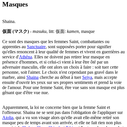
Masques
Shaina.
仮面 (マスク)
-
masuku
, litt: 仮面:
kamen
, masque
Ce sont des masques que les femmes Saint, combattantes ou
apprenties au
Sanctuaire
, sont supposées porter pour signifier
qu'elles renoncent à leur qualité de femmes et vivent en guerrières au
service d'
Athéna
. Elles ne doivent pas retirer leur masque en
présence d'hommes, et si celui-ci vient à leur être ôté par un
adversaire masculin, elle ont alors un choix à faire : soit tuer cette
personne, soit l'aimer. Le choix n'est cependant pas gravé dans le
marbre, ainsi
Shaina
cherche au début à tuer
Seiya
, mais accepte
ensuite d'ouvrir les yeux sur ses propres sentiments et prend la voie
de l'amour. Pour une femme Saint, être vue sans son masque est plus
gênant que d'être vue nue.
Apparemment, la loi ne concerne bien que la femme Saint et
l'offenseur. Shaina ne se sent pas dans l'obligation de l'appliquer sur
Aiolia
, qui a vu son visage alors qu'elle avait elle-même retiré son
masque peu de temps avant son arrivée, et elle ne fait rien non plus