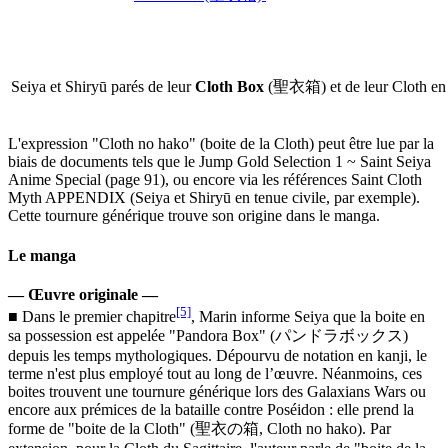
Seiya et Shiryū parés de leur
Cloth Box
(聖衣箱) et de leur Cloth en
L'expression "Cloth no hako" (boite de la Cloth) peut être lue par la
biais de documents tels que le Jump Gold Selection 1 ~ Saint Seiya
Anime Special (page 91), ou encore via les références Saint Cloth
Myth APPENDIX (Seiya et Shiryū en tenue civile, par exemple).
Cette tournure générique trouve son origine dans le manga.
Le manga
— Œuvre originale —
[5]
■ Dans le premier chapitre
, Marin informe Seiya que la boite en
sa possession est appelée "Pandora Box" (パンドラボックス)
depuis les temps mythologiques. Dépourvu de notation en kanji, le
terme n'est plus employé tout au long de l’œuvre. Néanmoins, ces
boites trouvent une tournure générique lors des Galaxians Wars ou
encore aux prémices de la bataille contre Poséidon : elle prend la
forme de "boite de la Cloth" (聖衣の箱, Cloth no hako). Par