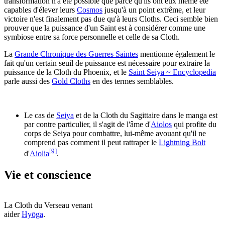
transformation n'a été possible que parce qu'ils ont eux même été
capables d'élever leurs
Cosmos
jusqu'à un point extrême, et leur
victoire n'est finalement pas due qu'à leurs Cloths. Ceci semble bien
prouver que la puissance d'un Saint est à considérer comme une
symbiose entre sa force personnelle et celle de sa Cloth.
La
Grande Chronique des Guerres Saintes
mentionne également le
fait qu'un certain seuil de puissance est nécessaire pour extraire la
puissance de la Cloth du Phoenix, et le
Saint Seiya ~ Encyclopedia
parle aussi des
Gold Cloths
en des termes semblables.
Le cas de
Seiya
et de la Cloth du Sagittaire dans le manga est
par contre particulier, il s'agit de l'âme d'
Aiolos
qui profite du
corps de Seiya pour combattre, lui-même avouant qu'il ne
comprend pas comment il peut rattraper le
Lightning Bolt
[9]
d'
Aiolia
.
Vie et conscience
La Cloth du Verseau venant
aider
Hyōga
.