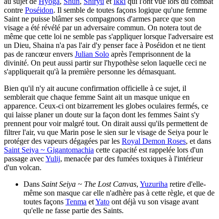
au sujet de
Hyōga
,
Shun
,
Shiryū
et
Ikki
qui l'ont vue lors du combat
contre
Poséidon
. Il semble de toutes façons logique qu'une femme
Saint ne puisse blâmer ses compagnons d'armes parce que son
visage a été révélé par un adversaire commun. On notera tout de
même que cette loi ne semble pas s'appliquer lorsque l'adversaire est
un Dieu, Shaina n'a pas l'air d'y penser face à Poséidon et ne tient
pas de rancœur envers
Julian Solo
après l'emprisonnent de la
divinité. On peut aussi partir sur l'hypothèse selon laquelle ceci ne
s'appliquerait qu'à la première personne les démasquant.
Bien qu'il n'y ait aucune confirmation officielle à ce sujet, il
semblerait que chaque femme Saint ait un masque unique en
apparence. Ceux-ci ont bizarrement les globes oculaires fermés, ce
qui laisse planer un doute sur la façon dont les femmes Saint s'y
prennent pour voir malgré tout. On dirait aussi qu'ils permettent de
filtrer l'air, vu que Marin pose le sien sur le visage de Seiya pour le
protéger des vapeurs dégagées par les
Royal Demon Roses
, et dans
Saint Seiya ~ Gigantomachia
cette capacité est rappelée lors d'un
passage avec
Yulij
, menacée par des fumées toxiques à l'intérieur
d'un volcan.
Dans
Saint Seiya ~ The Lost Canvas
,
Yuzuriha
retire d'elle-
même son masque car elle n'adhère pas à cette règle, et que de
toutes façons
Tenma
et
Yato
ont déjà vu son visage avant
qu'elle ne fasse partie des Saints.