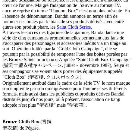
cœur de l'anime. Malgré l'adaptation de l’œuvre au format TV,
aucune reprise du terme "Pandora Box" n'est non plus présente. En
l'absence de dénomination, Bandai annonce un terme afin de
nommer ces boites par le biais de ses produits dérivés avec entre
autres son produit phare, les
Saint Cloth Series
.
À travers le succès des figurines de la gamme, Bandai lance une
série de cinq campagnes promotionnelles permettant aux fans de
s'accaparer des personnages et accessoires inédits via un tirage au
sort. Opération initiée par la "Gold Cloth Campaign", elle se
poursuit par la possibilité de remporter l'une des boites portées par
les Bronze Saints principaux. Appelée "Saint Cloth Box Campaign"
(聖闘士聖衣櫃キャンペーン, juillet ~ novembre 1987), Seiya et
ses compagnons se voient alors porter des équipements appelés
"Cloth Box" (聖衣櫃, クロスボックス).
Originellement attribué dans le cadre de la série TV, le nom marque
son empreinte par son omniprésence pour l'anime et ses différents
formats, mais aussi dans les publicités et produits dérivés Bandai
distribués jusqu'à nos jours, où à présent, l'association de kanji
adoptée n'est plus "聖衣櫃" mais "聖衣箱".
Bronze Cloth Box
(青銅
聖衣箱) de Pégase.