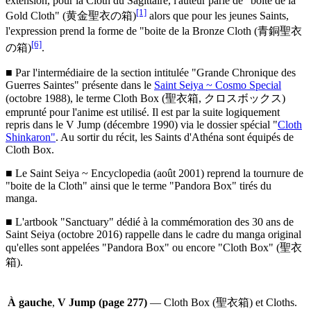
extension, pour la Cloth du Sagittaire, l'auteur parle de "boite de la
[1]
Gold Cloth" (黄金聖衣の箱)
alors que pour les jeunes Saints,
l'expression prend la forme de "boite de la Bronze Cloth (青銅聖衣
[6]
の箱)
.
■ Par l'intermédiaire de la section intitulée "Grande Chronique des
Guerres Saintes" présente dans le
Saint Seiya ~ Cosmo Special
(octobre 1988), le terme Cloth Box (聖衣箱, クロスボックス)
emprunté pour l'anime est utilisé. Il est par la suite logiquement
repris dans le V Jump (décembre 1990) via le dossier spécial "
Cloth
Shinkaron"
. Au sortir du récit, les Saints d'Athéna sont équipés de
Cloth Box.
■ Le Saint Seiya ~ Encyclopedia (août 2001) reprend la tournure de
"boite de la Cloth" ainsi que le terme "Pandora Box" tirés du
manga.
■ L'artbook "Sanctuary" dédié à la commémoration des 30 ans de
Saint Seiya (octobre 2016) rappelle dans le cadre du manga original
qu'elles sont appelées "Pandora Box" ou encore "Cloth Box" (聖衣
箱).
À gauche
,
V Jump (page 277)
— Cloth Box (聖衣箱) et Cloths.