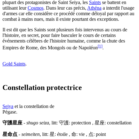
plupart des protagonistes de Saint Seiya, les
Saints
se battent en
utilisant leur
Cosmos
. Dans leur cas précis,
Athéna
a interdit l'usage
d'armes car elle considère ce procédé comme déloyal par rapport au
combat à mains nues, mais il existe pourtant des exceptions.
Il est dit que les Saints sont plusieurs fois intervenus au cours de
l'histoire, en secret, pour faire basculer le cours de certains
événements célèbres de l'histoire humaine, comme la chute des
[1]
Empires de Rome, des Mongols ou de Napoléon
.
Gold Saints
.
Constellation protectrice
Seiya
et la constellation de
Pégase.
守護星座
-
shugo seiza
, litt: 守護: protection , 星座: constellation
星命点
-
seimeiten
, litt: 星: étoile , 命: vie , 点: point