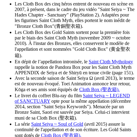
Les Cloth Box des cinq héros entrent de nouveau en scène en
2007, à présent, dans le cadre du jeu vidéo "Saint Seiya ~ The
Hades Chapter - Sanctuary" (PlayStation 2). Adaptées pour
les figurines Saint Cloth Myth, elles portent le nom inédit de
"Bronze Cloth Box"(青銅聖衣箱).
Les Cloth Box des Gold Saints sortent pour la première fois
par le biais des Saint Cloth Myth (novembre 2009 ~ octobre
2010). À l'instar des Bronzes, elles conservent le modèle de
l'appellation et sont nommées "Gold Cloth Box" (黄金聖衣
箱).
En dépit de l’appellation intronisée, le
Saint Cloth Mythology
rappelle la notion de Pandora Box pour les Saint Cloth Myth
APPENDIX de Seiya et de Shiryū en tenue civile (page 151).
Avec la seconde saison de Saint Seiya Ω (avril 2013), le terme
est de nouveau évoqué. Toei Animation annonce leur retour,
Kōga et ses amis sont équipés de
Cloth Box (聖衣箱).
Le livret du coffret Blu-ray du film
Saint Seiya ~ LEGEND
of SANCTUARY
opte pour la même appellation (décembre
2014, section "Saint Seiya Keywords"). Menacée par un
Bronze Saint, Saori est sauvée par Seiya. Celui-ci intervient
muni de sa Cloth Box (聖衣箱).
La série
Saint Seiya ~ Soul of Gold
(avril 2015) assure la
continuité de l'appellation et de son écriture. Les Gold Saints
sont dotés de
Cloth Box (聖衣箱).