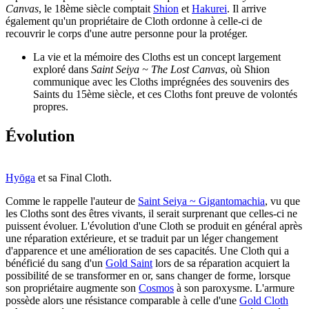
Canvas
, le 18ème siècle comptait
Shion
et
Hakurei
. Il arrive
également qu'un propriétaire de Cloth ordonne à celle-ci de
recouvrir le corps d'une autre personne pour la protéger.
La vie et la mémoire des Cloths est un concept largement
exploré dans
Saint Seiya ~ The Lost Canvas
, où Shion
communique avec les Cloths imprégnées des souvenirs des
Saints du 15ème siècle, et ces Cloths font preuve de volontés
propres.
Évolution
Hyōga
et sa Final Cloth.
Comme le rappelle l'auteur de
Saint Seiya ~ Gigantomachia
, vu que
les Cloths sont des êtres vivants, il serait surprenant que celles-ci ne
puissent évoluer. L'évolution d'une Cloth se produit en général après
une réparation extérieure, et se traduit par un léger changement
d'apparence et une amélioration de ses capacités. Une Cloth qui a
bénéficié du sang d'un
Gold Saint
lors de sa réparation acquiert la
possibilité de se transformer en or, sans changer de forme, lorsque
son propriétaire augmente son
Cosmos
à son paroxysme. L'armure
possède alors une résistance comparable à celle d'une
Gold Cloth