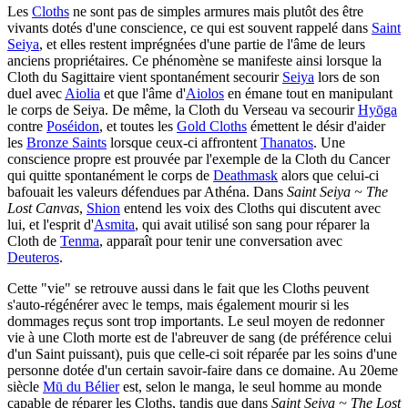
Les
Cloths
ne sont pas de simples armures mais plutôt des être
vivants dotés d'une conscience, ce qui est souvent rappelé dans
Saint
Seiya
, et elles restent imprégnées d'une partie de l'âme de leurs
anciens propriétaires. Ce phénomène se manifeste ainsi lorsque la
Cloth du Sagittaire vient spontanément secourir
Seiya
lors de son
duel avec
Aiolia
et que l'âme d'
Aiolos
en émane tout en manipulant
le corps de Seiya. De même, la Cloth du Verseau va secourir
Hyōga
contre
Poséidon
, et toutes les
Gold Cloths
émettent le désir d'aider
les
Bronze Saints
lorsque ceux-ci affrontent
Thanatos
. Une
conscience propre est prouvée par l'exemple de la Cloth du Cancer
qui quitte spontanément le corps de
Deathmask
alors que celui-ci
bafouait les valeurs défendues par Athéna. Dans
Saint Seiya ~ The
Lost Canvas
,
Shion
entend les voix des Cloths qui discutent avec
lui, et l'esprit d'
Asmita
, qui avait utilisé son sang pour réparer la
Cloth de
Tenma
, apparaît pour tenir une conversation avec
Deuteros
.
Cette "vie" se retrouve aussi dans le fait que les Cloths peuvent
s'auto-régénérer avec le temps, mais également mourir si les
dommages reçus sont trop importants. Le seul moyen de redonner
vie à une Cloth morte est de l'abreuver de sang (de préférence celui
d'un Saint puissant), puis que celle-ci soit réparée par les soins d'une
personne dotée d'un certain savoir-faire dans ce domaine. Au 20eme
siècle
Mū du Bélier
est, selon le manga, le seul homme au monde
capable de réparer les Cloths, tandis que dans
Saint Seiya ~ The Lost