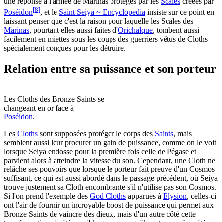
une réponse à l'armée de Marinas protégés par les
Scales
créées par
[8]
Poséidon
, et le
Saint Seiya ~ Encyclopedia
insiste sur ce point en
laissant penser que c'est la raison pour laquelle les Scales des
Marinas
, pourtant elles aussi faites d'
Orichalque
, tombent aussi
facilement en miettes sous les coups des guerriers vêtus de Cloths
spécialement conçues pour les détruire.
Relation entre sa puissance et son porteur
Les Cloths des Bronze Saints se
changeant en or face à
Poséidon
.
Les
Cloths
sont supposées protéger le corps des
Saints
, mais
semblent aussi leur procurer un gain de puissance, comme on le voit
lorsque Seiya endosse pour la première fois celle de Pégase et
parvient alors à atteindre la vitesse du son. Cependant, une Cloth ne
relâche ses pouvoirs que lorsque le porteur fait preuve d'un Cosmos
suffisant, ce qui est aussi abordé dans le passage précédent, où Seiya
trouve justement sa Cloth encombrante s'il n'utilise pas son Cosmos.
Si l'on prend l'exemple des
God Cloths
apparues à
Elysion
, celles-ci
ont l'air de fournir un incroyable boost de puissance qui permet aux
Bronze Saints de vaincre des dieux, mais d'un autre côté cette