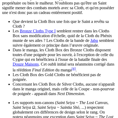
propriétaire ou bien le malheur. N'oublions pas qu'être un Saint
signifie mener des combats mortels avec sa Cloth, et qu'en posséder
une n'est donc pas un cadeau entièrement positif.
Que devient la Cloth Box une fois que le Saint a revêtu sa
Cloth ?
Les
Bronze Cloths Type I
semblent rentrer dans les Cloths
Box sans modification d'échelle, quid de la Cloth du Phénix
munie de ses ailes ? Les Cloths de la bande de
Jabu
semblent
suivre également ce principe dans l’œuvre originale.
Dans le manga, les Cloth Box des Bronze Cloths disposent
toutes d'une poignée pour les ouvrir, à l'exception de celle du
Cygne qui en bénéficiera à l'issue de la bataille finale des
Douze Maisons
. Cet oubli initial sera néanmoins corrigé dans
[4]
la réédition
Final Edition
du manga
.
Les Cloth Box des Gold Cloths ne bénéficient pas de
poignée.
Concernant les Cloth Box de Silver Cloths, aucune n'apparaît
dans le manga originel, mais celle de la Coupe - non-pourvue
de poignée - apparaît dans
Next Dimension
.
Les supports non-canons (
Saint Seiya ~ The Lost Canvas
,
Saint Seiya Ω
,
Saint Seiya ~ Saintia Shō
, ...) respectent
globalement ces différences de design selon le rang. On
notera néanmoins une exception dans
Saint Seiya ~ The Lost