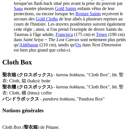
lorsque'un flash-back situé peu avant la prise du pouvoir par
Saga
montre plusieurs
Gold Saints
enfants vêtus de leur
protections, ou encore lorsque les
Bronze Saints
reçoivent le
secours des
Gold Cloths
de leur aînés à plusieurs reprises au
cours de l'histoire. Les œuvres postérieures suivent également
cette règle ; ainsi, si l'on prend l'exemple de divers Saints du
Taureau à l'âge adulte,
Francisca
(175 cm) et
Teneo
(190 cm)
dans
Saint Seiya ~ The Lost Canvas
sont nettement plus petits
qu'
Aldébaran
(210 cm), tandis qu'
Ox
dans
Next Dimension
est bien plus grand que celui-ci.
Cloth Box
聖衣箱 (クロスボックス)
-
kurosu bokkusu
, "Cloth Box", litt. 聖
衣: Cloth, 箱 (hako): boite
聖衣櫃 (クロスボックス)
-
kurosu bokkusu
, "Cloth Box", litt. 聖
衣: Cloth, 櫃 (hitsu): coffre
パンドラボックス
-
pandora bokkusu
, "Pandora Box"
Notions générales
Cloth Box (
聖衣箱
) de Pégase.