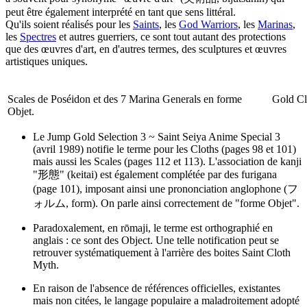
peut être également interprété en tant que sens littéral.
Qu'ils soient réalisés pour les
Saints
, les
God Warriors
, les
Marinas
,
les
Spectres
et autres guerriers, ce sont tout autant des protections
que des œuvres d'art, en d'autres termes, des sculptures et œuvres
artistiques uniques.
Scales de Poséidon et des 7 Marina Generals en forme
Gold Cl
Objet.
Le Jump Gold Selection 3 ~ Saint Seiya Anime Special 3
(avril 1989) notifie le terme pour les Cloths (pages 98 et 101)
mais aussi les Scales (pages 112 et 113). L'association de kanji
"形態" (keitai) est également complétée par des furigana
(page 101), imposant ainsi une prononciation anglophone (フ
ォルム, form). On parle ainsi correctement de "forme Objet".
Paradoxalement, en rōmaji, le terme est orthographié en
anglais : ce sont des Object. Une telle notification peut se
retrouver systématiquement à l'arrière des boites Saint Cloth
Myth.
En raison de l'absence de références officielles, existantes
mais non citées, le langage populaire a maladroitement adopté