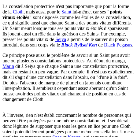
La constellation protectrice n'est pas importante que pour la forme
de la
Cloth
, mais aussi pour le
Saint
lui-même, car ses
"points
vitaux étoilés"
sont disposés comme les étoiles de sa constellation,
ce qui signifie aussi que chaque Saint a des points vitaux différents.
Un Saint meurt lorsque tous ses points vitaux étoilés disparaissent.
Ils jouent aussi un rôle dans la guérison des Saints. Par exemple,
presser les points vitaux de
Seiya
a permis de le sauver du poison
introduit dans son corps via le
Black Ryūsei Ken
de
Black Pegasus
.
Ce principe pose aussi le problème de savoir si un Saint peut avoir
une ou plusieurs constellations protectrices. Au début du manga,
Marin
dit à Seiya que chaque Saint a une constellation protectrice,
mais en restant un peu vague. Par exemple, il n'est pas explicitement
dit s'il s'agit d'une constellation dans l'absolu, ou "d'une à la fois".
De plus, l'absence de marque de pluriel en japonais complique
l'interprétation. Il semblerait cependant assez aberrant qu'un Saint
puisse avoir des points vitaux qui changent de position en cas de
changement de Cloth.
À l'inverse, rien n'est établi concernant le nombre de personnes qui
peuvent être protégées par une même constellation, et il semblerait
donc légitime de supposer que tous les gens en lice pour une Cloth
soient potentiellement protégées par une même constellation. Un cas