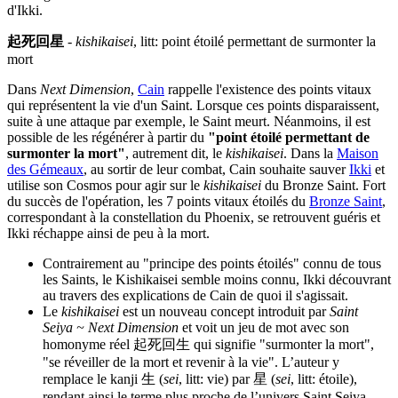
d'Ikki.
起死回星
-
kishikaisei
, litt: point étoilé permettant de surmonter la
mort
Dans
Next Dimension
,
Cain
rappelle l'existence des points vitaux
qui représentent la vie d'un Saint. Lorsque ces points disparaissent,
suite à une attaque par exemple, le Saint meurt. Néanmoins, il est
possible de les régénérer à partir du
"point étoilé permettant de
surmonter la mort"
, autrement dit, le
kishikaisei
. Dans la
Maison
des Gémeaux
, au sortir de leur combat, Cain souhaite sauver
Ikki
et
utilise son Cosmos pour agir sur le
kishikaisei
du Bronze Saint. Fort
du succès de l'opération, les 7 points vitaux étoilés du
Bronze Saint
,
correspondant à la constellation du Phoenix, se retrouvent guéris et
Ikki réchappe ainsi de peu à la mort.
Contrairement au "principe des points étoilés" connu de tous
les Saints, le Kishikaisei semble moins connu, Ikki découvrant
au travers des explications de Cain de quoi il s'agissait.
Le
kishikaisei
est un nouveau concept introduit par
Saint
Seiya ~ Next Dimension
et voit un jeu de mot avec son
homonyme réel 起死回生 qui signifie "surmonter la mort",
"se réveiller de la mort et revenir à la vie". L’auteur y
remplace le kanji 生 (
sei
, litt: vie) par 星 (
sei
, litt: étoile),
rendant ainsi le terme plus proche de l’univers Saint Seiya.