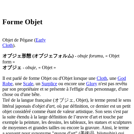
Forme Objet
Objet de Pégase (
Early
Cloth
).
オブジェ形態 (オブジェフォルム)
-
obuje forumu
, « Objet
form »
オブジェ
-
obuje
, « Objet »
Il est parlé de forme Objet ou d'Objet lorsque une
Cloth
, une
God
Robe
, une
Scale
, un
Surplice
ou encore une
Glory
n'est pas revêtu
par son propriétaire et se présente à l'effigie d'un personnage, d'une
chose ou d'une bête.
Tiré de la langue française (オブジェ, Objet), le terme prend le sens
littéral japonais d'
objet d'art
, où par définition, ce dernier est un petit
objet considéré comme étant de valeur artistique. Son sens s'est par
la suite étendu à la large définition de l’œuvre d'art et touche par
exemple la peinture, les dessins, les tableaux, les statues et sculptures
de moyennes et grandes tailles ou encore la gravure. Ainsi, le terme
a souvent pour synonyme "œuvre d'art" (美術品, bijutsuhin) qui