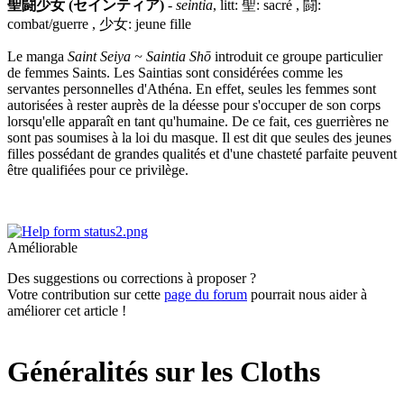
聖闘少女 (セインティア)
-
seintia
, litt: 聖: sacré , 闘:
combat/guerre , 少女: jeune fille
Le manga
Saint Seiya ~ Saintia Shō
introduit ce groupe particulier
de femmes Saints. Les Saintias sont considérées comme les
servantes personnelles d'Athéna. En effet, seules les femmes sont
autorisées à rester auprès de la déesse pour s'occuper de son corps
lorsqu'elle apparaît en tant qu'humaine. De ce fait, ces guerrières ne
sont pas soumises à la loi du masque. Il est dit que seules des jeunes
filles possédant de grandes qualités et d'une chasteté parfaite peuvent
être qualifiées pour ce privilège.
Améliorable
Des suggestions ou corrections à proposer ?
Votre contribution sur cette
page du forum
pourrait nous aider à
améliorer cet article !
Généralités sur les Cloths