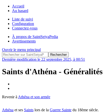
Accueil
Au hasard
Liste de suivi
Configuration
Connectez-vous
À propos de SaintSeiyaPedia
Avertissements
Ouvrir le menu principal
Dernière modification le 22 septembre 2025, à 00:51
Saints d'Athéna - Généralités
Revenir à
Athéna et son armée
Athéna
et ses
Saints
lors de la
Guerre Sainte
du 18ème siècle.