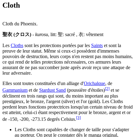
Cloth
Cloth du Phoenix.
聖衣 (クロス)
-
kurosu
, litt: 聖: sacré , 衣: vêtement
Les
Cloths
sont les protections portées par les
Saints
et sont la
preuve de leur statut. Même si ceux-ci possèdent d'immenses
pouvoirs de destruction, leurs corps n'en restent pas moins humains,
ce qui rend de telles protections nécessaires, ces armures leurs
assurant de ne pas succomber juste après avoir reçu une attaque de
leur adversaire.
Elles sont toutes constituées d'un alliage d'
Orichalque
, de
[2]
Gammanium
et de
Stardust Sand
(poussière d'étoiles)
et se
déclinent en trois rangs qui sont, du moins important au plus
prestigieux, le bronze, l'argent (silver) et l'or (gold). Les Cloths
perdent leurs fonctions protectrices lorsqu'un certain niveau de froid
est atteint, celui-ci étant respectivement pour le bronze, argent et or
[3]
de -150, -200, -273.15 degrés Celsius.
Les Cloths sont capables de changer de taille pour s'adapter
au porteur. On peut le constater dès le manga original,