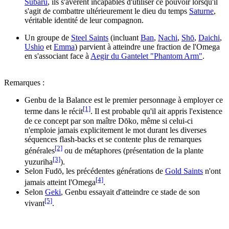
Subaru
, ils s'avèrent incapables d'utiliser ce pouvoir lorsqu'il
s'agit de combattre ultérieurement le dieu du temps
Saturne
,
véritable identité de leur compagnon.
Un groupe de
Steel Saints
(incluant
Ban
,
Nachi
,
Shō
,
Daichi
,
Ushio
et
Emma
) parvient à atteindre une fraction de l'Omega
en s'associant face à
Aegir du Gantelet "Phantom Arm"
.
Remarques :
Genbu de la Balance est le premier personnage à employer ce
[1]
terme dans le récit
. Il est probable qu'il ait appris l'existence
de ce concept par son maître Dōko, même si celui-ci
n'emploie jamais explicitement le mot durant les diverses
séquences flash-backs et se contente plus de remarques
[2]
générales
ou de métaphores (présentation de la plante
[3]
yuzuriha
).
Selon Fudō, les précédentes générations de
Gold Saints
n'ont
[4]
jamais atteint l'Omega
.
Selon
Geki
, Genbu essayait d'atteindre ce stade de son
[5]
vivant
.