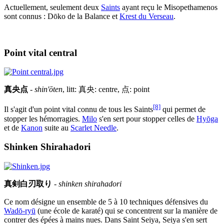
Actuellement, seulement deux
Saints
ayant reçu le Misopethamenos
sont connus : Dōko de la Balance et
Krest du Verseau
.
Point vital central
真央点
-
shin'ōten
, litt: 真央: centre, 点: point
[8]
Il s'agit d'un point vital connu de tous les Saints
qui permet de
stopper les hémorragies.
Milo
s'en sert pour stopper celles de
Hyōga
et de
Kanon
suite au
Scarlet Needle
.
Shinken Shirahadori
真剣白刃取り
-
shinken shirahadori
Ce nom désigne un ensemble de 5 à 10 techniques défensives du
Wadō-ryū
(une école de karaté) qui se concentrent sur la manière de
contrer des épées à mains nues. Dans Saint Seiya, Seiya s'en sert