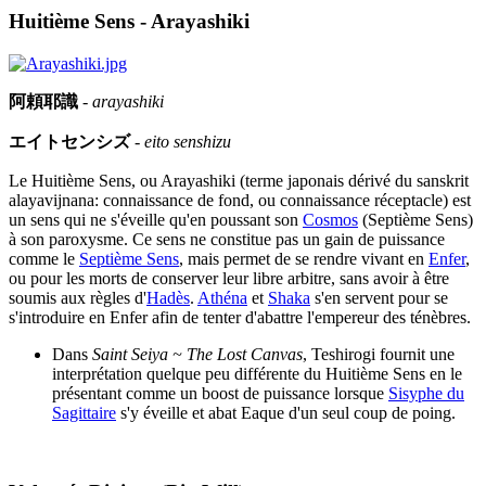
Huitième Sens - Arayashiki
阿頼耶識
-
arayashiki
エイトセンシズ
-
eito senshizu
Le Huitième Sens, ou Arayashiki (terme japonais dérivé du sanskrit
alayavijnana: connaissance de fond, ou connaissance réceptacle) est
un sens qui ne s'éveille qu'en poussant son
Cosmos
(Septième Sens)
à son paroxysme. Ce sens ne constitue pas un gain de puissance
comme le
Septième Sens
, mais permet de se rendre vivant en
Enfer
,
ou pour les morts de conserver leur libre arbitre, sans avoir à être
soumis aux règles d'
Hadès
.
Athéna
et
Shaka
s'en servent pour se
s'introduire en Enfer afin de tenter d'abattre l'empereur des ténèbres.
Dans
Saint Seiya ~ The Lost Canvas
, Teshirogi fournit une
interprétation quelque peu différente du Huitième Sens en le
présentant comme un boost de puissance lorsque
Sisyphe du
Sagittaire
s'y éveille et abat Eaque d'un seul coup de poing.