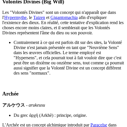
Volontés Divines (Big Will)
Les "Volontés Divines" sont un concept qui n'apparaît que dans
l'
Hypermythe
, le
Taizen
et
Gigantomachia
afin d'expliquer
l'existence des dieux. En réalité, cette tentative d'explication rend les
choses encore moins claires, et il semblerait que les Volontés
Divines représentent l'âme du dieu ou son pouvoir.
Contrairement à ce qui est parfois dit sur des sites, la Volonté
Divine n'est jamais présentée en tant que "Neuvième Sens"
dans les œuvres officielles. Le terme employé est
"Hypersens", et cela pourrait tout à fait vouloir dire que c'est
peut être un dixième ou onzième sens, tout comme ça pourrait
aussi signifier que la Volonté Divine est un concept différent
des sens "normaux".
Archée
アルケウス
-
arukeusu
Du grec ἀρχή (Arkhè) : principe, origine.
L'Archée est un concept alchimique introduit par
Paracelse
dans