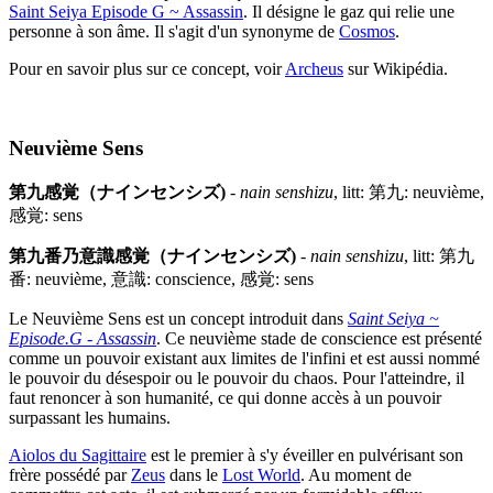
Saint Seiya Episode G ~ Assassin
. Il désigne le gaz qui relie une
personne à son âme. Il s'agit d'un synonyme de
Cosmos
.
Pour en savoir plus sur ce concept, voir
Archeus
sur Wikipédia.
Neuvième Sens
第九感覚（ナインセンシズ)
-
nain senshizu
, litt: 第九: neuvième,
感覚: sens
第九番乃意識感覚（ナインセンシズ)
-
nain senshizu
, litt: 第九
番: neuvième, 意識: conscience, 感覚: sens
Le Neuvième Sens est un concept introduit dans
Saint Seiya ~
Episode.G - Assassin
. Ce neuvième stade de conscience est présenté
comme un pouvoir existant aux limites de l'infini et est aussi nommé
le pouvoir du désespoir ou le pouvoir du chaos. Pour l'atteindre, il
faut renoncer à son humanité, ce qui donne accès à un pouvoir
surpassant les humains.
Aiolos du Sagittaire
est le premier à s'y éveiller en pulvérisant son
frère possédé par
Zeus
dans le
Lost World
. Au moment de