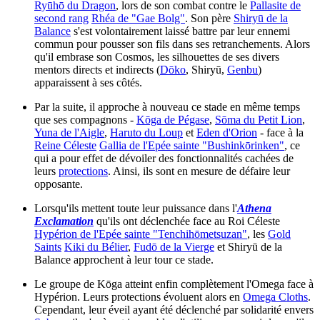
Ryūhō du Dragon
, lors de son combat contre le
Pallasite de
second rang
Rhéa de "Gae Bolg"
. Son père
Shiryū de la
Balance
s'est volontairement laissé battre par leur ennemi
commun pour pousser son fils dans ses retranchements. Alors
qu'il embrase son Cosmos, les silhouettes de ses divers
mentors directs et indirects (
Dōko
, Shiryū,
Genbu
)
apparaissent à ses côtés.
Par la suite, il approche à nouveau ce stade en même temps
que ses compagnons -
Kōga de Pégase
,
Sōma du Petit Lion
,
Yuna de l'Aigle
,
Haruto du Loup
et
Eden d'Orion
- face à la
Reine Céleste
Gallia de l'Epée sainte "Bushinkōrinken"
, ce
qui a pour effet de dévoiler des fonctionnalités cachées de
leurs
protections
. Ainsi, ils sont en mesure de défaire leur
opposante.
Lorsqu'ils mettent toute leur puissance dans l'
Athena
Exclamation
qu'ils ont déclenchée face au Roi Céleste
Hypérion de l'Epée sainte "Tenchihōmetsuzan"
, les
Gold
Saints
Kiki du Bélier
,
Fudō de la Vierge
et Shiryū de la
Balance approchent à leur tour ce stade.
Le groupe de Kōga atteint enfin complètement l'Omega face à
Hypérion. Leurs protections évoluent alors en
Omega Cloths
.
Cependant, leur éveil ayant été déclenché par solidarité envers