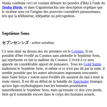
Shaka confirme ceci en voulant détruire les pensées d'Ikki à l'aide du
Tenbu Hōrin
, et dans Gigantomachia une description explique que
le sixième sens est l'origine des pouvoirs considérés paranormaux,
tels que la télékinésie, télépathie ou précognition.
Septième Sens
セブンセンシズ
-
seben senshizu
Ce sens situé au dessus des six premiers est le
Cosmos
. Il est
possible d'être éveillé au Cosmos sans atteindre le Septième Sens,
qui représente en fait la maîtrise du Cosmos. L'éveil à ce sens
apporte un considérable apport de puissance. Tous les
Gold Saints
maîtrisent le Septième Sens, et même si ce n'est pas dit par la suite, il
semble possible que les autres adversaires importants rencontrés
dans Saint Seiya y soient aussi éveillés (ils auraient du mal à tenir la
route sinon). Il est dit au début de la bataille du
Sanctuaire
(manga)
qu'aux âges mythologiques tous les humains possédaient
naturellement le Septième Sens, mais qu'ensuite ce don s'est perdu,
bien qu'il sommeille encore dans le corps des humains actuels.