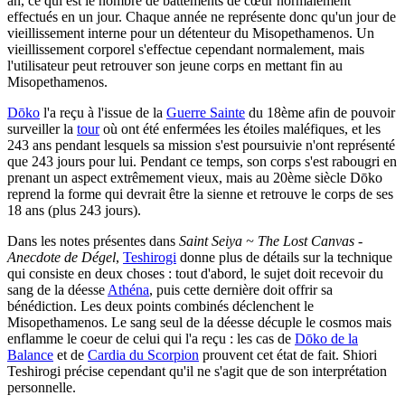
an, ce qui est le nombre de battements de cœur normalement
effectués en un jour. Chaque année ne représente donc qu'un jour de
vieillissement interne pour un détenteur du Misopethamenos. Un
vieillissement corporel s'effectue cependant normalement, mais
l'utilisateur peut retrouver son jeune corps en mettant fin au
Misopethamenos.
Dōko
l'a reçu à l'issue de la
Guerre Sainte
du 18ème afin de pouvoir
surveiller la
tour
où ont été enfermées les étoiles maléfiques, et les
243 ans pendant lesquels sa mission s'est poursuivie n'ont représenté
que 243 jours pour lui. Pendant ce temps, son corps s'est rabougri en
prenant un aspect extrêmement vieux, mais au 20ème siècle Dōko
reprend la forme qui devrait être la sienne et retrouve le corps de ses
18 ans (plus 243 jours).
Dans les notes présentes dans
Saint Seiya ~ The Lost Canvas -
Anecdote de Dégel
,
Teshirogi
donne plus de détails sur la technique
qui consiste en deux choses : tout d'abord, le sujet doit recevoir du
sang de la déesse
Athéna
, puis cette dernière doit offrir sa
bénédiction. Les deux points combinés déclenchent le
Misopethamenos. Le sang seul de la déesse décuple le cosmos mais
enflamme le coeur de celui qui l'a reçu : les cas de
Dōko de la
Balance
et de
Cardia du Scorpion
prouvent cet état de fait. Shiori
Teshirogi précise cependant qu'il ne s'agit que de son interprétation
personnelle.