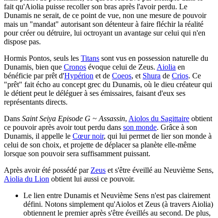
fait qu'Aiolia puisse recoller son bras après l'avoir perdu. Le
Dunamis ne serait, de ce point de vue, non une mesure de pouvoir
mais un "mandat" autorisant son détenteur à faire fléchir la réalité
pour créer ou détruire, lui octroyant un avantage sur celui qui n'en
dispose pas.
Hormis Pontos, seuls les
Titans
sont vus en possession naturelle du
Dunamis, bien que
Cronos
évoque celui de Zeus.
Aiolia
en
bénéficie par prêt d'
Hypérion
et de
Coeos
, et
Shura
de
Crios
. Ce
"prêt" fait écho au concept grec du Dunamis, où le dieu créateur qui
le détient peut le déléguer à ses émissaires, faisant d'eux ses
représentants directs.
Dans
Saint Seiya Episode G ~ Assassin
,
Aiolos du Sagittaire
obtient
ce pouvoir après avoir tout perdu dans
son monde
. Grâce à son
Dunamis, il appelle le
Cœur noir
, qui lui permet de lier son monde à
celui de son choix, et projette de déplacer sa planète elle-même
lorsque son pouvoir sera suffisamment puissant.
Après avoir été possédé par
Zeus
et s'être éveillé au Neuvième Sens,
Aiolia du Lion
obtient lui aussi ce pouvoir.
Le lien entre Dunamis et Neuvième Sens n'est pas clairement
défini. Notons simplement qu'Aiolos et Zeus (à travers Aiolia)
obtiennent le premier après s'être éveillés au second. De plus,