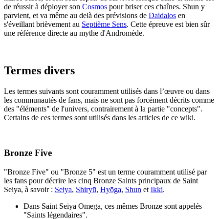
de réussir à déployer son
Cosmos
pour briser ces chaînes. Shun y
parvient, et va même au delà des prévisions de
Daidalos
en
s'éveillant brièvement au
Septième Sens
. Cette épreuve est bien sûr
une référence directe au mythe d'Andromède.
Termes divers
Les termes suivants sont couramment utilisés dans l’œuvre ou dans
les communautés de fans, mais ne sont pas forcément décrits comme
des "éléments" de l'univers, contrairement à la partie "concepts".
Certains de ces termes sont utilisés dans les articles de ce wiki.
Bronze Five
"Bronze Five" ou "Bronze 5" est un terme couramment utilisé par
les fans pour décrire les cinq Bronze Saints principaux de Saint
Seiya, à savoir :
Seiya
,
Shiryū
,
Hyōga
,
Shun
et
Ikki
.
Dans Saint Seiya Omega, ces mêmes Bronze sont appelés
"Saints légendaires".