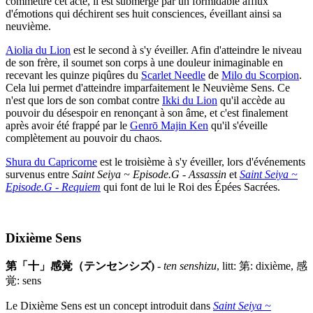
commettre cet acte, il est submergé par un formidable afflux
d'émotions qui déchirent ses huit consciences, éveillant ainsi sa
neuvième.
Aiolia du Lion
est le second à s'y éveiller. Afin d'atteindre le niveau
de son frère, il soumet son corps à une douleur inimaginable en
recevant les quinze piqûres du
Scarlet Needle
de
Milo du Scorpion
.
Cela lui permet d'atteindre imparfaitement le Neuvième Sens. Ce
n'est que lors de son combat contre
Ikki du Lion
qu'il accède au
pouvoir du désespoir en renonçant à son âme, et c'est finalement
après avoir été frappé par le
Genrō Majin Ken
qu'il s'éveille
complètement au pouvoir du chaos.
Shura du Capricorne
est le troisième à s'y éveiller, lors d'événements
survenus entre
Saint Seiya ~ Episode.G - Assassin
et
Saint Seiya ~
Episode.G - Requiem
qui font de lui le Roi des Épées Sacrées.
Dixième Sens
第「十」感覚（テンセンシズ)
-
ten senshizu
, litt: 第: dixième, 感
覚: sens
Le Dixième Sens est un concept introduit dans
Saint Seiya ~