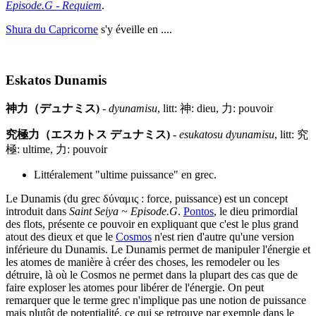
Episode.G - Requiem
.
Shura du Capricorne
s'y éveille en ....
Eskatos Dunamis
神力（デュナミス)
-
dyunamisu
, litt: 神: dieu, 力: pouvoir
究極力（エスカトス デュナミス)
-
esukatosu dyunamisu
, litt: 究
極: ultime, 力: pouvoir
Littéralement "ultime puissance" en grec.
Le Dunamis (du grec δύναμις : force, puissance) est un concept
introduit dans
Saint Seiya ~ Episode.G
.
Pontos
, le dieu primordial
des flots, présente ce pouvoir en expliquant que c'est le plus grand
atout des dieux et que le
Cosmos
n'est rien d'autre qu'une version
inférieure du Dunamis. Le Dunamis permet de manipuler l'énergie et
les atomes de manière à créer des choses, les remodeler ou les
détruire, là où le Cosmos ne permet dans la plupart des cas que de
faire exploser les atomes pour libérer de l'énergie. On peut
remarquer que le terme grec n'implique pas une notion de puissance
mais plutôt de potentialité, ce qui se retrouve par exemple dans le