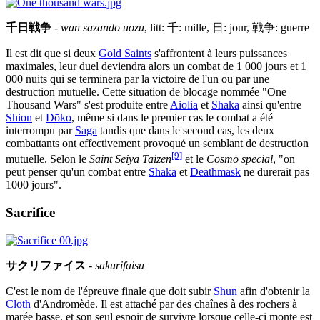
千日戦争
-
wan sāzando uōzu
, litt: 千: mille, 日: jour, 戦争: guerre
Il est dit que si deux
Gold Saints
s'affrontent à leurs puissances
maximales, leur duel deviendra alors un combat de 1 000 jours et 1
000 nuits qui se terminera par la victoire de l'un ou par une
destruction mutuelle. Cette situation de blocage nommée "One
Thousand Wars" s'est produite entre
Aiolia
et
Shaka
ainsi qu'entre
Shion
et
Dōko
, même si dans le premier cas le combat a été
interrompu par
Saga
tandis que dans le second cas, les deux
combattants ont effectivement provoqué un semblant de destruction
[9]
mutuelle. Selon le
Saint Seiya Taizen
et le
Cosmo special
, "on
peut penser qu'un combat entre
Shaka
et
Deathmask
ne durerait pas
1000 jours".
Sacrifice
サクリファイス
-
sakurifaisu
C'est le nom de l'épreuve finale que doit subir
Shun
afin d'obtenir la
Cloth
d'Andromède. Il est attaché par des chaînes à des rochers à
marée basse, et son seul espoir de survivre lorsque celle-ci monte est