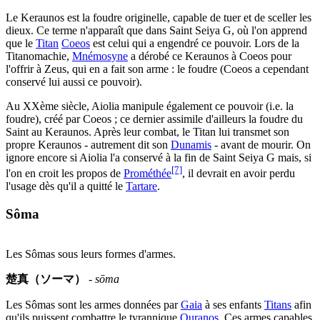
Le Keraunos est la foudre originelle, capable de tuer et de sceller les
dieux. Ce terme n'apparaît que dans Saint Seiya G, où l'on apprend
que le
Titan
Coeos
est celui qui a engendré ce pouvoir. Lors de la
Titanomachie,
Mnémosyne
a dérobé ce Keraunos à Coeos pour
l'offrir à Zeus, qui en a fait son arme : le foudre (Coeos a cependant
conservé lui aussi ce pouvoir).
Au XXème siècle, Aiolia manipule également ce pouvoir (i.e. la
foudre), créé par Coeos ; ce dernier assimile d'ailleurs la foudre du
Saint au Keraunos. Après leur combat, le Titan lui transmet son
propre Keraunos - autrement dit son
Dunamis
- avant de mourir. On
ignore encore si Aiolia l'a conservé à la fin de Saint Seiya G mais, si
[7]
l'on en croit les propos de
Prométhée
, il devrait en avoir perdu
l'usage dès qu'il a quitté le
Tartare
.
Sôma
Les Sômas sous leurs formes d'armes.
楚真（ソーマ）
-
sōma
Les Sômas sont les armes données par
Gaia
à ses enfants
Titans
afin
qu'ils puissent combattre le tyrannique
Ouranos
. Ces armes capables