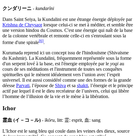
クンダリーニ
-
kundarīni
Dans Saint Seiya, la Kundalini est une étrange énergie déployée par
Krishna de Chrysaor
lorsque celui-ci se met à méditer, et semble être
une version hindou du Cosmos. C'est une énergie qui naît de la base
de la colonne vertébrale et remonte celle-ci en s'enroulant sous la
[6]
forme d'une spirale
.
Kurumada reprend ici un concept issu de l'hindouïsme (Shivaïsme
du Kashmir). La Kundalini, fréquemment représentée sous la forme
d'un serpent lové à la base, est l'énergie employée par le
yogi
au
cours de ses méditations et l'instrument de toutes ses conquêtes
spirituelles qui le mènent idéalement vers l’union avec l’esprit
universel. Il est aussi considéré comme une des formes de la grande
déesse
Parvati
, l’épouse de
Shiva
et sa
shakti
, l’énergie et le principe
actif par lequel il est le dieu recréateur de l’univers, celui qui libère
l’homme de l’illusion de la vie et le mène à la libération.
Ichor
霊血 (イ－コ－ル)
-
īkōru
, litt: 霊: esprit, 血: sang
L'Ichor est le sang bleu qui coule dans les veines des dieux, source