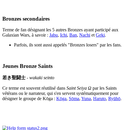
Bronzes secondaires
Terme de fan désignant les 5 autres Bronzes ayant participé aux
Galaxian Wars, à savoir :
Jabu
,
Ichi
,
Ban
,
Nachi
et
Geki
.
Parfois, ils sont aussi appelés "Bronzes losers" par les fans.
Jeunes Bronze Saints
若き聖闘士
-
wakaki seinto
Ce terme est souvent réutilisé dans
Saint Seiya Ω
par les Saints
vétérans ou le narrateur, qui s'en servent systématiquement pour
désigner le groupe de Kōga :
Kōga
,
Sōma
,
Yuna
,
Haruto
,
Ryūhō
.