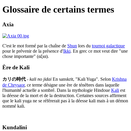
Glossaire de certains termes
Axia
C'est le mot formé par la chaîne de
Shun
lors du
tournoi galactique
pour le prévenir de la présence d'
Ikki
. En grec ce mot veut dire "une
chose importante" (αξια).
Ère de Kali
カリの時代
-
kali no jidai
En sanskrit, "Kali Yuga". Selon
Krishna
de Chrysaor
, ce terme désigne une ère de ténèbres dans laquelle
l'humanité actuelle a sombré. Dans la mythologie Hindoue
Kali
est
la déesse de la mort et de la destruction. Certaines sources affirment
que le kali yuga ne se référerait pas à la déesse kali mais à un démon
nommé kali.
Kundalini