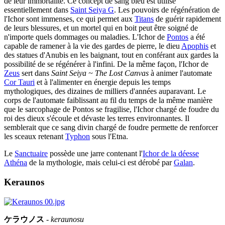
de leur immortalité. Ce concept de sang bleu est utilisé
essentiellement dans
Saint Seiya G
. Les pouvoirs de régénération de
l'Ichor sont immenses, ce qui permet aux
Titans
de guérir rapidement
de leurs blessures, et un mortel qui en boit peut être soigné de
n'importe quels dommages ou maladies. L'Ichor de
Pontos
a été
capable de ramener à la vie des gardes de pierre, le dieu
Apophis
et
des statues d'Anubis en les baignant, tout en conférant aux gardes la
possibilité de se régénérer à l'infini. De la même façon, l'Ichor de
Zeus
sert dans
Saint Seiya ~ The Lost Canvas
à animer l'automate
Cor Tauri
et à l'alimenter en énergie depuis les temps
mythologiques, des dizaines de milliers d'années auparavant. Le
corps de l'automate faiblissant au fil du temps de la même manière
que le sarcophage de Pontos se fragilise, l'Ichor chargé de foudre du
roi des dieux s'écoule et dévaste les terres environnantes. Il
semblerait que ce sang divin chargé de foudre permette de renforcer
les sceaux retenant
Typhon
sous l'Etna.
Le
Sanctuaire
possède une jarre contenant l'
Ichor de la déesse
Athéna
de la mythologie, mais celui-ci est dérobé par
Galan
.
Keraunos
ケラウノス
-
keraunosu