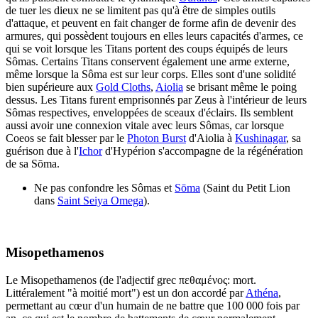
de tuer les dieux ne se limitent pas qu'à être de simples outils
d'attaque, et peuvent en fait changer de forme afin de devenir des
armures, qui possèdent toujours en elles leurs capacités d'armes, ce
qui se voit lorsque les Titans portent des coups équipés de leurs
Sômas. Certains Titans conservent également une arme externe,
même lorsque la Sôma est sur leur corps. Elles sont d'une solidité
bien supérieure aux
Gold Cloths
,
Aiolia
se brisant même le poing
dessus. Les Titans furent emprisonnés par Zeus à l'intérieur de leurs
Sômas respectives, enveloppées de sceaux d'éclairs. Ils semblent
aussi avoir une connexion vitale avec leurs Sômas, car lorsque
Coeos se fait blesser par le
Photon Burst
d'Aiolia à
Kushinagar
, sa
guérison due à l'
Ichor
d'Hypérion s'accompagne de la régénération
de sa Sōma.
Ne pas confondre les Sômas et
Sōma
(Saint du Petit Lion
dans
Saint Seiya Omega
).
Misopethamenos
Le Misopethamenos (de l'adjectif grec πεθαμένος: mort.
Littéralement "à moitié mort") est un don accordé par
Athéna
,
permettant au cœur d'un humain de ne battre que 100 000 fois par